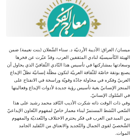
ميسان/ العراق: الأديبة الأردنيّة د. سناء الشّعلان (بنت نعيمة) ضمن
الهيئة التّأسيسيّة لنادي المثقفين العرب، وقدّ عبّرت عن فخرها
وسعادتها بمشاركتها في تأسيس هذا النّادي الثّقافيّ الذي يحاول أن
يصنع بوتقة خاصّة للثّقافة العربيّة لتكون مظلّة إنسانيّة تظلّ الإبداع
العربيّ وفكره في محاولة جادّة وقويّة وراسخة في الانفتاح على
المنجز الإنسانيّ بغية تأسيس رؤية جديدة لأدوات الإبداع وفعاليتها
في السّلوك الإنسانيّ.
وفي ذات الوقت ذاته شكرت الأديب النّاقد محمد رشيد على هذا
السّعي النّشط المستمرّ لبناء معمار خاصّ لمفهوم التّعاون الإبداعيّ
بين المبدعين العرب في فكر يحترم الاختلاف والتّعدديّة والمفهوم
الشّخصيّ لقوى الجمال والتّجديد والانعتاق من التّقليد الجامد
الموات.