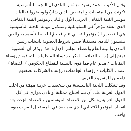
وقال الأديب محمد رشيد مؤسّس النادي إن اللجنة التأسيسية
تكونت من المثقفات والمثقفين الذين شاركوا وحضروا فعاليات
مؤتمر القمة الثقافي العربي الأول والثاني ومؤتمر القمة الثقافي
الذي انعقد مؤخراً في السليمانية وستكون مهمة اللجنة التأسيسية
هي التحضير لـ( مؤتمر انتخابي عام ) يضمّ اللجنة التأسيسية والذين
ينتسبون للنادي مستقبلاً ضمن شروط العضوية بانتخاب رئيس
النادي وأمينه العام وأعضاء مجلس الإدارة. هذا ويذكر أن العضوية
تمنح إلى ( رواد الثقافة والفكر / رؤساء المنظمات الثقافية / رؤساء
النقابات / مدير عام فما فوق بالنسبة للقطاع الحكومي / القضاة /
عمداء الكليات / رؤساء الجامعات/ رؤساء الشركات بصفتهم
داعمين للمشروع العربي.
وقد تشكلت اللجنة التأسيسية من شخصيات عربية مهمّة من أغلب
الدول العربية على أن يتم افتتاح ممثلية أو نادي موازي في كل
الدول العربية يتشكل من الأعضاء المؤسسين والأعضاء الجدد، بعد
انعقاد المؤتمر الانتخابي الذي سينعقد في المستقبل القريب بيوم
واحد .