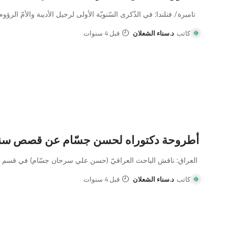
تامبرة/ فنلندا: في الذّكرى السّنويّة الأولى لرحيل الأديبة والأمّ الرؤوم
كاتب
د.سناء الشعلان
قبل 4 سنوات
أطروحة دكتوراه لحسن جسّام عن قصص سناء 
العراق: ناقش الباحث العراقيّ (حسن علي سرحان جسّام) في قسم ال
كاتب
د.سناء الشعلان
قبل 4 سنوات