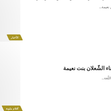
 نعيمة
…
الأخبار
الشّعلان بنت نعيمة
لّغة
…
أقلام ملونة