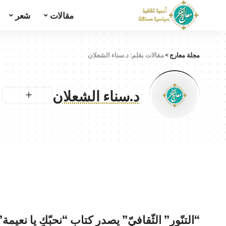
مقالات
شعر
مجلة معارج
>
مقالات بقلم: د.سناء الشعلان
د.سناء الشعلان
“التنّور” الثّقافيّ” يصدر كتاب “نحبّكِ يا نعيمة