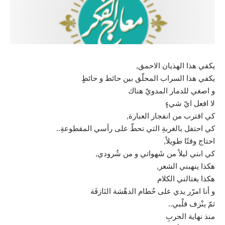
يكفي هذا الهذيان الاحمق,
يكفي هذا السراب المحلّق بين حائط و حائطٍ
و اصغي للدمار المدويّ هناك
لا افعل ايّ شيءٍ
كي اقترب من انفجار العبارة,
كي احتفل بالغربةِ التي تحطّ على رأسي المقطوعةِ..
احتاج وقتًا طويلاً,
كي ابني ليلاً من شَهواتي و من شُرودي,
هكذا ينهبني الشعر,
هكذا يغتالني الكلام
و أنا امرّر يدي على حُطام الدهْشة النَازفَة
ثمّ ينْزف قلْبي..
منذ نهاية الحربِ