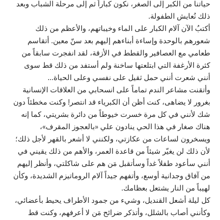
حياتنا من الكبر إلى الصغر، نكون كباراً ثم إلى مرحلة الشباب وبعد
ذلك نُعايش الطفولة.
أكتبُ الآن آلام الكبار على الماء وخيباتهم، والأعظم من ذلك
شعورهم بالوحدة وإساءة أبناءهم إليهم بعد سنّ معين. أتقاسم
طعامي مع العصافير والقطط في الأزقة، لقد انفجرت سابقاً من
كثرة الأرغفة التي ابتلعتها ساخنة ولم أستفد من ذلك قط سوى
أنني شعرت أنني حمل ثقيل على نفسي وعلى الحياة…
وأتقنت مشاعر الندم تماماً على انسحابي من العلاقات الإنسانية
بغرور لا يضاهى، كنت أظن أن الكبرياء قد انتصر! وكنت مخطئاً دون
شك لأنني في كل مرة خسرت خيوطاً من دائرة بشريتي، كما إنه
هناك صغار في هذا الحي ينادون علي «بالعجوز المقرف»،
ويسخرون لساعات من عكازتي، ولكنني لا أشعر بالقهر لأجل ذلك؛
لأن ذلك لن يغيّر شيئاً من قاعدة العمر، والأهم من ذلك يقيني في
أنني سأعود طفلاً غداً وسأتقبل مَن هم على شاكلتي، وأنظر إليهم
من آفاق وجدانية أوسع، وأتفهم جيداً آلام الروماتيزم الشديدة، وكأن
لهيباً من النار يشتعل بعظامك.
كل ليلة أشعل القنديل، وشيء من جمود الأطراف يحيط بأعضائي،
وكأنني أصاب بالشلل، وأتذكر ضرائح مَن لا أعرفهم، وكنت قط