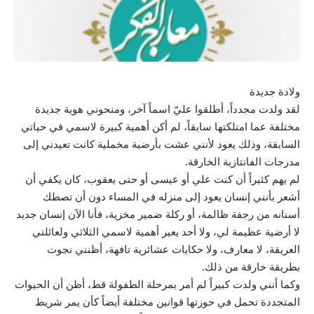
ولادة جديدة
لقد ولدت مجدداً، أطلقوا عليّ اسماً آخر، ومنحوني هوية جديدة
مختلفة عما امتلكتها سابقاً، لم أكن أهمية كبيرة لاسمي في حياتي
السابقة، وذلك يعود لأنني عشت بأرضية مخملية كانت تعيدني إلى
مدرجات الفانتازية الخارقة.
لم يهم كثيراً أن كنت علي أو عيسى أو حتى يعقوب، كان يكفي أن
أشعر بأنني إنسان يعود إلى منزله في المساء دون أن تصطك
أسنانه من رجفة ظالمة، أو ركلة ضمير مخزية، فأنا الآن إنسان جديد
لا أرضية عظيمة لي، ولا أحد يعير أهمية لاسمي الثلاثي ولعائلتي
العريقة، لا معارف، ولا حكايات عشائرية تافهة، أظنني نجوت
بطريقة خارقة من ذلك.
وكما أنني ولدت كبيراً لم أمر بمرحلة الطفولة قط، أظن أن الحيوات
المتجددة تحمل في حوزتها قوانين مختلفة أيضاً كأن يمر شريط