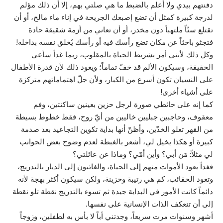
دفنتهم بيدي ولا أعلم بالضبط ما هي صلتي بهم، إلا أن ذلك مؤلم
لدرجة كبيرة كمثل أن تضع إصبعك الجريحة في إناء ماء مالح، أو أن
تقتلع سنّاً ملتهباً دون مخدر، أو أن تعاني من أزمة شقيقة حادة
فتجثو باحثاً عن مكان تضع رأسك فيه أو رأسك يُخلق نفسه بداخله!
وكل ذلك لأنني أمر بشريط الحياة بالمقلوب، ربما غداً سأعي
الحقيقة، وسيكون الألم قد خفّ تماماً؛ ويعود ذلك لأن قدرة الأطفال
على النسيان تكون أسرع من الكبار، ولأن جلّ اهتماماتهم متركزة
على أشياء أخرى!
كما إنه على حائطي صورة لرجل حزين بعينين ساكنتين، وفم
معقوف، وحاجبين جبليين خاليين من أيّ روح، فقط خطوط بسيطة
من القهر تعلو الخدّين، وأظنّ أنها بداية تكوين التجاعيد بعد صدمة
كبيرة أو هكذا يخيل لي، أشعر بالغبطة لعدم وضوح بعض الجوانب
لي مثلاً: مَن أبي؟ وأين أمّي؟ وماذا عن عائلتي؟
فغداً يعود الأموات منهم إلى الحياة، والغائبون إلى الديار بالتدريج،
وتعود الحقائب، كم هي رتيبة وحزينة، ولكن سيكون أكثر بهجة لأنه
دائماً كانت الأمور في البداية جيدة ثم تسوء بالتدريج نقطة تلو نقطة
إلى أن تنعكف الذات الإنسانية على نفسها.
أشهر وسنوات مرت سريعاً، وجدتني أباً لا بأس به لطفلين، وزوجاً