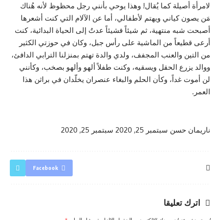
لامرأة أصيلة كما يُقال! وهذا يوحي بأنني رجل محظوظ لأنه هُناك
مَن يصون كياني ويهتم لأطفالي، أما عن الآلام التي كنت أشعرها
أصبحت شبه منتهية، ثم شيئاً فشيئاً عدتُ إلى الحياة البدائية، كنت
أرعى قطيعاً من الماشية على رأس جبل، وكان في حوزتي الكثير
من التين والعنب المجفف، ولدي والدة تهتم بمنزلنا الترابي الدافئ،
ووالد يزرع الحقل ويسقيه، وكنت طفلاً ألهو وألهو بصخب، وكأنني
لن أموت غداً، وكأن الحلم والبغاء عنصران يخلّدان في براثن هذا
العمر.
ناريمان حسن
سبتمبر 25, 2020
سبتمبر 25, 2020
Facebook
اترك تعليقا
لن يتم نشر عنوان بريدك الإلكتروني.
الحقول الإلزامية مشار إليها بـ
*