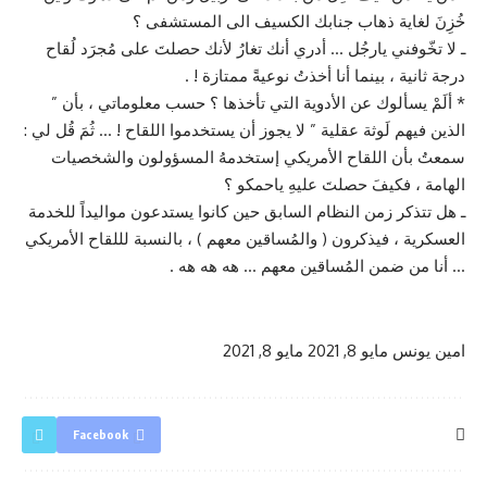
خُزِنَ لغاية ذهاب جنابك الكسيف الى المستشفى ؟
ـ لا تخّوفني يارجُل … أدري أنك تغارُ لأنك حصلتَ على مُجرَد لُقاح
درجة ثانية ، بينما أنا أخذتُ نوعيةً ممتازة ! .
* ألَمْ يسألوك عن الأدوية التي تأخذها ؟ حسب معلوماتي ، بأن ”
الذين فيهم لَوثة عقلية ” لا يجوز أن يستخدموا اللقاح ! … ثُمَ قُل لي :
سمعتُ بأن اللقاح الأمريكي إستخدمهُ المسؤولون والشخصيات
الهامة ، فكيفَ حصلتَ عليهِ ياحمكو ؟
ـ هل تتذكر زمن النظام السابق حين كانوا يستدعون مواليداً للخدمة
العسكرية ، فيذكرون ( والمُساقين معهم ) ، بالنسبة لللقاح الأمريكي
… أنا من ضمن المُساقين معهم … هه هه هه .
امين يونس
مايو 8, 2021
مايو 8, 2021
Facebook