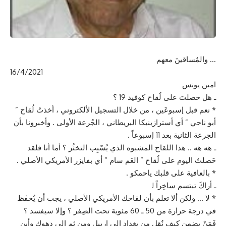
… والمُساقينَ معهم
16/4/2021
امين يونس
ـ هل حصلتَ على لُقاح كوفيد 19 ؟
* نعم قبل إسبوعَين ، من خلال التسجيل الألكتروني ، أخذتُ لُقاح ”
أبو ناجي ” أي أسترازينيكا البريطاني ، الجُرعة الأولى . وأخبرونا بأن
الجرعة الثانية بعد 11 إسبوعاً .
ـ هه هه .. هذا اللقاح المشبوه الذي يُسّبِب التخثُر ؟ أما أنا فلقد
حَصلتُ اليوم على لُقاح ” العَم سام ” أي بفايزر الأمريكي الأصلي .
* بالعافية على قلبك ياحمكو .
ـ أراكَ تبتسم ساخِراً !
* لا … ولكن ألا تعلم بأن لقاحك الأمريكي الأصلي ، يجب أن يُحفَظ
في درجة حرارة من 50 ـ 60 مئوية تحت الصِفر ؟ وإلا سيفسد ؟
فَمَنْ يضمن كيف نُقِل من بغداد الى اربيل ومن ثم الى دهوك وأين