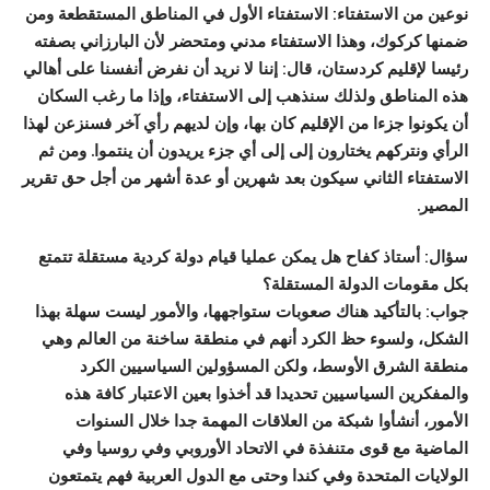
نوعين من الاستفتاء: الاستفتاء الأول في المناطق المستقطعة ومن
ضمنها كركوك، وهذا الاستفتاء مدني ومتحضر لأن البارزاني بصفته
رئيسا لإقليم كردستان، قال: إننا لا نريد أن نفرض أنفسنا على أهالي
هذه المناطق ولذلك سنذهب إلى الاستفتاء، وإذا ما رغب السكان
أن يكونوا جزءا من الإقليم كان بها، وإن لديهم رأي آخر فسنزعن لهذا
الرأي ونتركهم يختارون إلى إلى أي جزء يريدون أن ينتموا. ومن ثم
الاستفتاء الثاني سيكون بعد شهرين أو عدة أشهر من أجل حق تقرير
المصير.
سؤال: أستاذ كفاح هل يمكن عمليا قيام دولة كردية مستقلة تتمتع
بكل مقومات الدولة المستقلة؟
جواب: بالتأكيد هناك صعوبات ستواجهها، والأمور ليست سهلة بهذا
الشكل، ولسوء حظ الكرد أنهم في منطقة ساخنة من العالم وهي
منطقة الشرق الأوسط، ولكن المسؤولين السياسيين الكرد
والمفكرين السياسيين تحديدا قد أخذوا بعين الاعتبار كافة هذه
الأمور، أنشأوا شبكة من العلاقات المهمة جدا خلال السنوات
الماضية مع قوى متنفذة في الاتحاد الأوروبي وفي روسيا وفي
الولايات المتحدة وفي كندا وحتى مع الدول العربية فهم يتمتعون