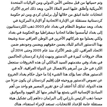
وتم حمياتها من قبل مجلس الأمن الدولي ومن الولايات المتحدة
الأمريكية وأطلق عليها اسم الملاذ الآمن، وبعد ذلك اجرى الأكراد
انتخابات عامة انبثق من خلالها أول برلمان كردي ومن ثم حكومة
كردستانية مستقلة عن الإدارة الاتحادية أو الإدارة المركزية في
بغداد، وبعد سقوط النظام في بغداد عام 2003 ذهب الكردستانيون
إلى بغداد ليأسسوا نظاما اتحاديا ديمقراطيا مع الحكومة في بغداد
ولكي يعملوا مع شركائهم الآخرين في الوطن العراقي سنة وشيعة
بهذا الدستور الدائم للبلاد يضمن حقوقهم ويضمن وجودهم ضمن
الاتحاد العراقي، لكن شعر الأكراد منذ عام 2005 وحتى 2014 أن
هناك خروقات كبيرة في الدستور ونبهت إدارة كردستان الحاكمين
في بغداد وفي مقدمتهم السيد المالكي أن هذه الخروقات ستجعل
الكرد في حل من أمرهم بالانفصال عن الدولة العراقية، لأنه في
الدستور هناك نصا يؤكد هذا الشيء إذا ما حول حكام يغداد الخروج
عن نصوص الدستور وروحيته فإن إقليم كردستان لن يكون جزءا من
هذه الدولة، لذلك أنا أعتقد أن حق تقرير المصير هو واحد من أهم
المبادئ الإنسانية التي يتمتع بها البشر منها كل العهود والمواثيق.
حينما ذهب الرئيس بارزاني إلى البرلمان دعاهم إلى تشكيل هيئة
مستقلة عامة للإعداد للانتخابات، تستعد لإجراء استفتاء، هناك