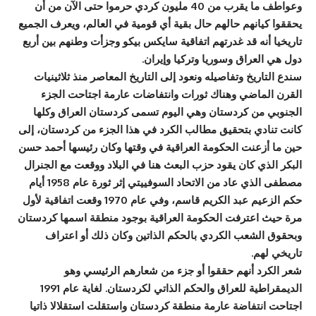
وعواطف ما يقرب من 40 مليون كردي حرموا حتى الآن من أن
يحققوا كيانهم حالهم حال بقية أي قومية في العالم، ويعرف الجميع
تاريخيا أنه قد غدرتهم اتفاقية سايكس بيكو وجزأت وطنهم بين أربع
دول هي العراق وسوريا وتركيا وإيران.
سندع التاريخ وتفاصيله ونعود إلى التاريخ المعاصر منذ ثلاثينيات
القرن الماضي وهناك ثورات وانتفاضات عارمة اجتاحت الجزء
الجنوبي من كردستان وهي اليوم تسمى كردستان العراق وكلها
كانت تنادي بتحقيق مطالب الكرد في هذا الجزء من كردستان، إلى
حين ما أزعنت الحكومة العراقية في وقتها وكان رئيسها أحمد حسن
البكر الذي كان يقود حزب البعث هنا في البلاد ووقعت مع الجنرال
مصطفى الذي عاد من الاتحاد السوفييتي إثر ثورة عام 1958 أيام
حكم الزعيم عبد الكريم قاسم، وفي عام 1970 وقعت اتفاقية لأول
مرة حيث اعترفت الحكومة العراقية بوجود منطقة اسمها كردستان
وبحقوق الشعب الكردي بالحكم الذاتين وكان ذلك أو اعتراف
تاريخي لهم.
شعر الكرد أنهم حققوا أو جزء من شعارهم الرئيسي وهو
الديمقراطية للعراق والحكم الذاتي لكردستان. لغاية عام 1991
اجتاحت انتفاضة عارمة منطقة كردستان واستقلت استقلالا ذاتيا