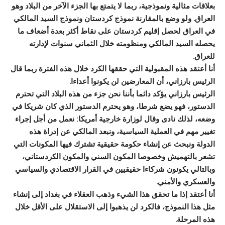
بعلاقات مثالية ونموذجية، ربما لا يتمتع بها الجزء الآخر من البلاد وهو
العراق. ولو وضع بالمقارنة نموذج كردستان ونموذج السيد المالكي
في العراق لحصل إقليم كردستان على نقاط أكثر بعدة أضعاف ما
يحصله السيد المالكي ومنظومته خلال الثماني سنوات لإدارته
للعراق.
أنا أعتقد هذه المقبولية التي حققها الكرد خلال هذه الفترة ربما قال
الرئيس بارزاني، أن المعارضين لن يكونوا أعداءا.
الرئيس بارزاني يؤكد دائما بأننا نحن جزء من هذه البلاد التي تحترم
الدستور، فهو يضع شرطا، وهو يحترم الدستور الذي كان شريكا في
وضعه، لذلك نادى وقال لوزارة خارجية أمريكا: نعمل من أجل إجراء
تغيير مهم في العملية السياسية، ونبعد المالكي عن إدراة هذه
الدولة ونبحث عن إنشاء حكومة حقيقية تشترك فيها المكونات التي
تشعر بالتهميش وخصوصا المكون السني والمكون الكردستاني،
وبالتالي يكونون شركاءا حقيقيين في القرار الاقتصادي والسياسي
والعسكري والأمني.
أنا أعتقد إذا ما تحقق هذا الشيء وذهب العقلاء في بغداد إلى إنشاء
مثل هذا النموذج، فالكرد لن يذهبوا إلى الاستقلال على الأقل خلال
هذه المرحلة.