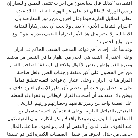
اقتصادية” كذلك قال سياسيون من أحزاب تنتمي لليمين واليسار إن
رئيس الوزراء الايطالي قد تخلى عن الهوية الثقافية للبلاد عندما
غطى التماثيل العارية فيما وقال آخرون من رموز المعارضة بأن
“احترام الثقافات الأخرى لا يعني ولا يجب أن يعني إنكاراً للثقافة
الايطالية ولا يعتبر مثل هذا الأمر احتراماً للضيف بقدر ما هو ” نوع
من أنواع الخضوع.”
وقياساً على إحدى أهم قواعد المذهب الشيعي الحاكم في ايران
وعلى اعتبار أن التقية هي الحذر من إظهار ما في النفس من معتقد
وغيره للغير وإظهار بعض الأقوال والأفعال الموافقة لصاحب القرار
من أجل الحصول على أكبر منفعة وإجتناب الضرر ولعل صاحبة
القرار هنا هي ايران ، وعلى اعتبار أن قواعد التقية تنطبق تماماً
على ما حصل من حيث أنها تقضي بأن يظهر الإنسان لغيره خلاف ما
يبطن ولا اعتقد هنا أن أصحاب القرار الايطالي يوافقوا ولو للحظة
على تغطية واحد من رموز ثقافتهم وحضارتهم وإرثهم التاريخي
المتمثل بالتماثيل العارية ، وعلى قاعدة أن التقية تستعمل مع
المخالفين لما يدينون به وهذا واقع لا يمكن إنكاره ، وأن التقية تكون
عند الخوف على الدين أو النفس أو المال والخوف هنا على المال
حاصل من خلال الخوف من فقدان الصفقات الكبيرة التي تم عقدها