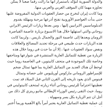
والدولة السورية لتؤكد باستمرار انها ما زالت رقماً صعبا لا يمكن
تجاوزه مهما كان الموقف الغربي والعربي منها.
وما كادت إيران لتخرج من حصار العقوبات الدولية المفروضة عليها
حتى بدأت العواصم الأوروبية تفتح أذرعها مرحبة ومهللة بقدوم
الدبلوماسيين الايرانيين إليها ، ومن بعدها زيارات الرئيس الايراني
روحاني والتي استهلها خلال هذا الاسبوع بزيارة عاصمة القياصرة
الرومان وبعدها إلى عاصمة النور والجمال باريس ، ولربما كانت
هذه الزيارات حدث طبيعي في مرحلة تجديد المصالح والعلاقات
ونفض سواد العقوبات عنها ، إلا أن ما حدث في روما خلال هذه
الزيارة من تغطية للتماثيل العارية المنتشرة في شوارعها ومتاحفها
وخاصة تلك الموجودة في متحف كابيتوين، في العاصمة روما حيث
لوحظ أن هناك العديد من التماثيل العارية بما فيها تمثال ضخم
للإمبراطور الروماني ماركوس أوريليوس على حصانه وتمثال
فينوس الذي يعود تاريخه إلى القرن الثاني قبل الميلاد قد تمت
تغطيتها احتراماً للرئيس روحاني أثناء زيارته لمتحف كابيتوليني في
روما، حيث التقى رئيس الوزراء الإيطالي ماتيو رينزي كل ذلك من
أجل ان تتم الزيارة بكل يسر وسهولة .
إن عملية تغطية التماثيل العارية يعتبر أمراً بالغ الأهمية وربما أُعتبر