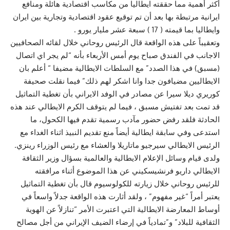
أكثر أهمية مما حققته ايطاليا من مكاسب اقتصادية هائلة ومنافع
ايرانية مرتبطة بها بعد أن تم توقيع عقود اقتصادية وتجارية بين ايران
وايطاليا بما قيمته ( 17 ) سبعة عشر مليار يورو .
وتعقيباً على هذه الواقعة قال الرئيس روحاني خلال لقائه الصحافيين
الاجانب في الفندق صباح يوم أمس الأربعاء بأنه “لم يجر اي اتصال
(مسبق) في هذا الصدد” مع السلطات الايطالية مضيفا “ أعلم بان
الايطاليين مضيافون جدا وانا اشكر لهم ذلك” فيما نقلت صحيفة
كوريري ديلا سيرا عن مصادر في الوفد الايراني بأن تغطية التماثيل
قد تمت بعد تفتيش مسبق ، فيما لم يتوقف الكرم الايطالي عند هذه
الحادثة فلقد رفض حضور مآدب رسمية تقدم فيها الكحول، ما
استدعى وفي سابقة ايطالية أيضاً منع تقديم النبيذ اثناء الغداء مع
الرئيس الايطالي سيرجيو ماتاريلا والعشاء مع رئيس الوزراء رينزي.
ولدى قيام وسائل الإعلام الايطالية والعالمية بسؤال وزير الثقافة
الايطالي داريو فرنشيسكيني عن هذا الموضوع أثناء مرافقته
للرئيس روحاني خلال زيارته للكولوسيوم قال بأن تغطية التماثيل
يعتبر أمراً “غير مفهوم” ، ولقد أثارت هذه الواقعة جدلاً واسعاً في
أوساط المعارضة الايطالية التي اعتبرت الأمر “تنازلاً عن الهوية
الثقافية للبلاد” و”تمادياً في إرضاء الضيف الإيراني من أجل مصالح