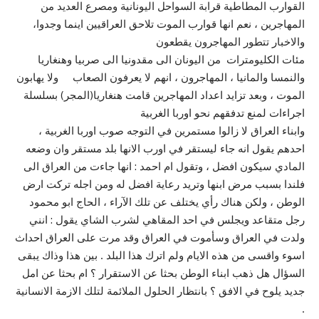
القوارب المطاطية قرابة السواحل اليونانية ومصرع العديد من
المهاجرين ، نعم انها قوارب الموت تلاحق العراقيين اينما وجدوا،
والاخبار تتطور المهاجرون يقطعون
مئات الكليومترات من اليونان الى مقدونيا الى صربيا وهنغاريا
والنمسا والمانيا ، المهاجرون ، انهم لا يعرفون الصعاب ولا يهابون
الموت ، وبعد تزايد اعداد المهاجرين قامت هنغاريا(المجر) بسلسلة
اجراءات لمنع تدفقهم نحو اوربا الغربية
وابناء العراق لا زالوا مستمرين في التوجه صوب اوربا الغربية ،
احدهم يقول انه جاء ليستقر في اورب الانها بلد مستقر وان وضعه
المادي سيكون افضل ، وتقول ام احمد : انها جاءت من العراق الى
فلندا بسبب مرض ابنها وتريد رعاية افضل له ومن اجله تركت ارض
الوطن ، ولكن هناك رأي يختلف عن تلك الآراء ، الحاج ابو محمود
رجل متقاعد ويجلس في احد المقاهي لشرب الشاي يقول : انني
ولدت في العراق وسأموت في العراق وقد مرت على العراق احداث
اسوء واقسى من هذه الايام ولم اترك هذا البلد . بين هذا وذاك يبقى
السؤال هل ذهب ابناء الوطن بحثا عن الاستقرار ؟ ام بحثا عن امل
جديد يلوح في الافق ؟ بانتظار الحلول الملائمة لتلك الازمة الانسانية
.