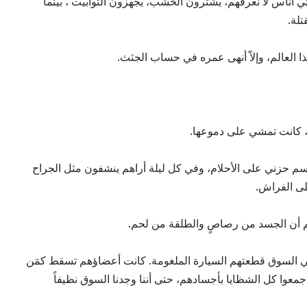
 أُناس لا نعرفهم، يشترون الخشب، يجهزون التوابيت ، بينما
تلة.
 هذا العالم، وإلاّ أنهى عمره في حساب الجثث.
ُمّي، كانت تمشي على دموعها.
سم حزني على الأحلام، وفي كل ليلة أراهم ينشفون مثل الجراح
على الفراش.
هم أن الجسد من رصاصٍ والطلقة من لحم.
في السوق قطعتهم السيارة الملغومة. كانت أعضاؤهم تسقط كمَن
جمعوا كل الشظايا بأجسادهم، حتى أننا وجدنا السوق نظيفاً