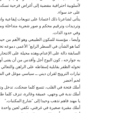
لأسلوبية احترافية مفضية إلى أغراض قزحية تسكت عنه
على حد سواء.
يتأتى لشاعرنا ذلك اعتمادا على تنويعات إيقاعية وانز
وترديدات وترقيم محكم و صور شعرية متداخلة ومكثف
وفي حدود الذات.
وأيضا ، مؤنسنة للمكون الطبيعي وهو الأهم من حيث
كما هو الشأن في السطر الرابع” الأعمى دموعه تخ
السابقة دالة على الإعدام،وهذه محيلة على الانتحار،
به جوارحه ، كون البوح أجل وأقدس من أن يفنى أو 
تخوله الظفر بقابلية إسقاطه على الراهن والتعالي ع
تيارات الترويج لقران ديني ــ سياسي موغل في ال
لحم أخضر
أملك فتحة في القلب، تتسع كلما ضحكت. تدخل وتخ
أملك ندبة في وجهي، عميقة وغائرة، تنزف كلما ط
يا مهند فاهم تذهب وحيدا إلى “شارع المكتبات.”
أملك مقبرة صغيرة في غرفتي، تكفي لعين واحدة و