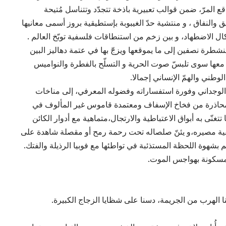
ع المرّ، ضمن قوالب تعبيرية باذخة تتجدّد وتتناسل مُتيحة
ق والنفاق ، و منتشية حدّ الغيبوبة بإستطيقية بروز أسمى معانيها
ل الاضطهاد، و بين زخم من استنطاقات فلسفية توبّخ العالم .
شطرة نصفين إلى ما يموقعها ويزجّ بها في عتمة دهاليز البين
ث معها سوى تلبسّ صوت الحرية و التسلّح بالفطرة والنواميس
وطني والهمّ الإنساني إجمالا.
الوجداني وفورة استفساراته وفضوله المعرفي، إلى مناخات
 محاذرة من فخاخ الإسفاف ومعتمدة قاموس غير المألوف في
تتغنّى به أبواق الاعتباطية والارتجال،متماهية مع أدوار الكائن
ريفية مصيره،و يئنّ صلصاله تحت رحمة رمح أو مقصلة شاهدة على
بشهوة اللحظة المستذئبة في تواطئها مع فوبيا الرذيلة والفتك.
لمسكونة بهواجس الموت.
لهرب من الجريمة، دسنا على شظايا الزجاج الكبيرة.