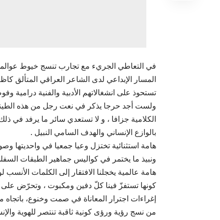
في التعاطي الجريء مع تجارب تنسج خيوط عوالمها
المسار الإبداعي لدى الشاعر العراقي المتألق كاظ
تستحوذ على انشغالاتهم الأدبية والفنية درامية وفو
ولست أجد حرجا يذكر في نعت رجل من هذه الطينة النا
الكلامية جزافا ، و لا تستعدي سائر ما يرفد في ذلك
بالوازع الإنساني والهدف السامي النبيل .
هامة استثنائية تختزل وعيا جمعيا في واحديتها وصوف
ونبيذ ما يختمر في كواليس جماهير الطبقات السفلى
هامة عالمية يخجلنا الافتقار إلى الكلمات الأنسب لو
كونها تستفزّ فينا كلّ دفين ومكبوت ، وتحرّض عل
إغراءات اجترار المعاناة في صمت وخنوع، باتجاه م
من نسج رؤية ورؤى كونية ثاقبة تنتصر للهوية والإنس