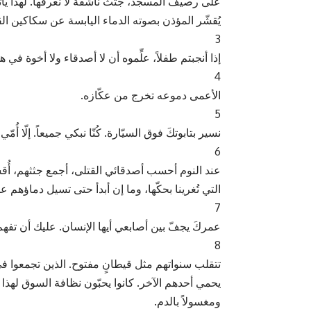
على رصيف المسجد، جثث ناشفة لا نعرفها. لهذا يأتي
يُقشّر المؤذن بصوته الدماء اليابسة عن سكاكين الق
3
إذا أنجبتم طفلاً، علِّموه أن لا أصدقاء ولا أخوة في
4
الأعمى دموعه تخرج من عكّازه.
5
نسير بتابوتكَ فوق السيّارة. كُنّا نبكي جميعاً. إلّا أ
6
عند النوم أحسب أصدقائي القتلى، أجمع جثثهم، أُق
التي تُغرينا بحكّها، وما إن أبدأ حتى تسيل دماؤهم 
7
عمركَ يجفّ بين أصابعي أيها الإنسان. عليك أن تف
8
تتقلب سنواتهم مثل قيطانٍ مفتوح. الذين تجمعوا 
يحمي أحدهم الآخر. كانوا يحبّون نظافة السوق لهذا 
ومغسولاً بالدم.