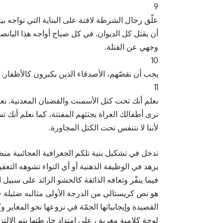
9
علّق رجال الشرطة لافتة على البناية التي تواجه بي
أن يقتل كل الديوان. في كل صباح أواجه هذا اليان
وجهي عن القتلة.
10
يجب أن نقصّهم، الأصدقاء الذين يكبرون كالأظفار.
11
نعلم أنك تحت كتل الأسمنت والقضبان المعدنية. نعل
نرى أطفالك العراة بجثثهم المفتتة، كما نعلم أنك تس
لأننا لا نتنفس تحت الكتل المجاورة.
تدخل في تشكيل بنية تلكم الجغرافية العجائبية من
يزهد في الوظيفة الذهنية أو أي التواء تشوهه التع
فيما ينفّر وتعافه الذائقة كالحشو الزائد على سبيل ا
هو نص كريستالي من الدرجة الأولى مثالبه ضئيلة جدا
القصيدة وإيجابياتها الجمّة في نزوعها نحو المغاير وك
لوحة كلامية مغرية ، على امتداد خارطتها يتم الالت