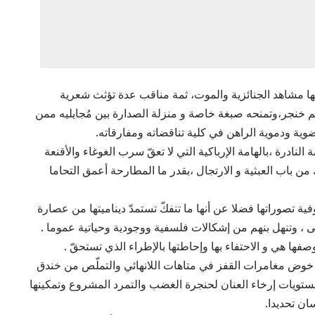
 مشاهد الجنائزية والموت، ثمة مناقب عدة تؤثث شعرية
م خنجر،وتمنحه صبغة خاصة و منزلة الصدارة بين مُجايليه ممن
ضوية ودموية الراهن في كلية تناقضاته ومفارقاته.
درة ،بالهامة الإرباكية التي لا تعقّ سرب الغوغاء والأقنعة
 من باب العبثية و الارتجال ،بقدر ما المطارحة أعمق التحاما
ية تصوراتها فضلا عن أنها ما تنفكّ تستمدّ ديناميتها من عصارة
 ، وتنهل بنهم من إشكالات فلسفية ووجودية وحياتية عموما .
صفها هي و الاحتفاء بها وإحاطتها بالإطراء الذي تستحقّ .
ى خوض مغامرات القفز في متاهات اللانهائي والتملّص من خندق
ستويات إرخاء العنان لحنجرة الغضب والتمرد المشروع وتمكينها
ان تحديدا.