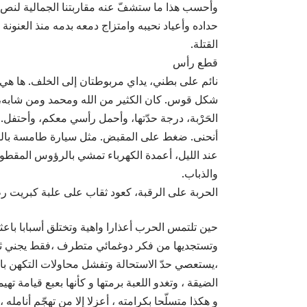
وأحسب هذا ما ستشفّ عنه مقاربتنا الجمالية لنص
حداده وأعياد نحيبه وامتزاج دمعه بدمه منذ ال
القتلة.
قطع رأس
نائم على بطني، يداي مربوطتان إلى الخلف. ها هي
شكل قوس. كان الكثير من الله ومحمد ومن شابه، في
الحَرْبة، درجة حدّتها، وأحمل رأسي معكم، وأحتفل.
أنحنى. ضغط على المقبض. مثل سيارة طامسة بالوح
عند الليل، أعمدة الكهرباء تمشي بالرؤوس المقطوعة
والذباب.
الحربة على الرقبة، كعود ثقاب على علبة كبريت ر
حين تلتمس الحرب أعذارا واهية وتختلق أسبابا باعث
وتستجديها من فكر دوغمائي متطرف ،فقط يجني ثما
،يستعصي حدّ الاستحالة وتفشل محاولات التكهن بالن
الضيقة ، وتغدو اللعبة برمتها و كأنها بعبع قيامة ت
و هكذا متسلّحا بكرامته ، أعزلا إلا من تهجّم أنامله