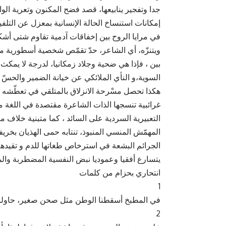
جدا وتفجير ينابيعها، قصد فضح المكنون وتعرية الواق
إمكانات استنساخ الحالة الإنسانية بمعزل عن التلفي
في مرايا الروح بين إخفاقات آدمية تقاوم شتى أشكا
ويتنزّه، أي الشاعر، حدّ تقمّص شخصية أسطورية من
بين ، فإذا هي ضحية وجلاد زمكانيا، لدرجة لا يمك
السوية،و النأي الملائكي عن خيانة الضمير والحسّ ال
هكذا تحصل مسْرحة الانزلاق بالمتلقي في تعطّشه 
غرائبية تنسجها الذات الشاعرة مقتصدة في اللغة
التعبيرية السردية على السائد ، كما متبنية خلاف ما 
المهمّش المنسي المنبوذ، تنتابه حمى الهذيان بخ
الجرائم البشعة في استرخاص طغاتها للدم و تقيدهم 
يتسارع أفقيا وعموديا نبض النفسية المضطربة وا
انتحاري بحزام من كلمات
1
في المطبخ أسقطنا الوطن مثل صحن صغير، حاولنا ا
2