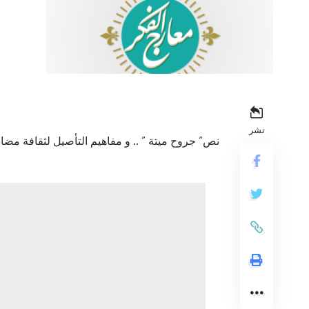
نشر
نص” جروح ميتة ” .. و مفاهيم التأصيل لثقافة مضاد