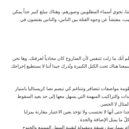
تنا، تحوي أسماء المطلوبين وصورهم، وهناك مبلغ كبير جداً يمكن
صيب، مفتشاً عن وجوه القتلة بين الناس، والناس يفتشون في
م أنك ما زلت تتنفس لأن الصاروخ كان محاذياً لغرفتك، وها نحن
معنا هناك تحت الكتل الكبيرة وتُدرك جيدا أننا لا نستطيع إخراجك
ظومة مواصفات تتضافر وتتناغم كي تبصم نصا كريستاليا بامتياز
قيدات والتراكيب المبهمة التي يسهل معها إلى حد بعيد السقوط
لمثال لا الحصر.
 حتى أنها لا تحتسب ولا تؤخذ بعين الاعتبار مقارنة بمزايا
لّ ما يمثل الإضافة والجدة .
زام بممارسة رشيقة ومقبولة لتقنية السهل الممتنع والجنوح