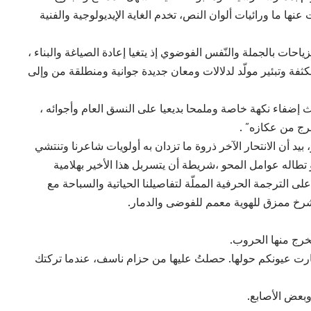
ا ما ورائيات ألوان النص، تخدم الغاية الإيديولوجية والفنية
ياحات بالجملة والنّفس الفوضوي إذ يتغيا إعادة الصياغة والبناء ،
ة وتبئير مولّد لدلالات ومعان جديدة جوانية ومنطلقة من وإلى
 إضفاء نكهة خاصة وملمحا بديعيا على النسق العام وأجوائه ،
رج من عكازه” .
 بيد أن الانتحار الآخر ذروة ما تزدان به أولويات شاعرنا وتنتشي
تطاله عوامل المحو ،شريطة أن يتسربل هذا الأخير بهلامية
لى الترجمة الحرفية المملّة لتفاصيلنا الحياتية والسباحة مع
شرخ ممزق للهوية معمم للفوضى والدمار.
رج منها الحروب.
ارت عيونكم حولها. حصلتُ عليها من حزام ناسف، عندما تركتك
بعض الأصابع.