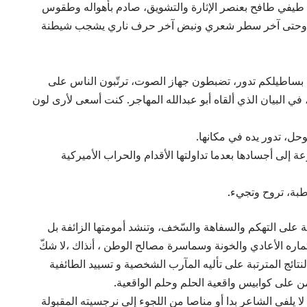
 طيفي طافح بعنصر الإثارة والتشويق، صادم بأهواله وطقوس
عنونة وحتى آخر سطر شعري ونبض آخر حرف ناري يشجب شيطنة
 بساطيلكم تدور، تضبطون جهاز الصوت، ترتّبون الناس على
 البيان الذي ألقاه أبو عبدالله المهاجر. كنت أسعى لأرى لون
ل، تدور يده في مكانها.
 إلى أجسادها بعدما تداولتها الأقدام والحراب الأميركية
طبة، تروح وتجيء.
ة على التهكم والسفاهة والسّخف، وتنشد أمومتها الزائفة بل
ره الأعادي والخونة وسماسرة مصالح الوطن ، أنذاك ،لا شكّ
تائج المترتبة على تأليه المآرب الشخصية و تسييد الطائفية
هيمن على كوابيس واقعية الحلم وحلم الواقعية.
 ، لا يلفى الشاعر بدا أو مناصا من اللجوء إلى نرجسيته المقبولة