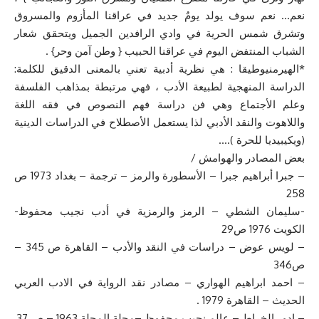
نعم… نعم سوف يولد يومٌ جديد في عراقنا المأزوم والمسروق
وتشرق شمس الحرية في وادي الرافدين الجميل ويتحقق شعار
الشباب المنتفض اليوم في عراقنا الحبيب { وطن آمن وحر} .
*الهيرمنيوطيقا : هي نظرية أدبية تعني بالمعنى الدقيق للكلمة:
الدراسة المنهجية لطبيعة الأدب ، فهي مرتبطة بمذاهب الفلسفة
وعلم الأجتماع وهي فن دراسة فهم النصوص في فقه اللغة
واللاهوت والنقد الأدبي لذا يستعمل الأصطلاح في الدراسات الدينية
(ويكيبيديا للحرة )….
بعض المصادر والهوامش /
– جبرا أبراهيم جبرا – الأسطورة والرمز – ترجمة – بغداد 1973 ص
258
-سليمان الشطي – الرمز والرمزية في أدب نجيب محفوظ-
الكويت 1976 ص29
– لويس عوض – دراسات في النقد والأدب – القاهرة ص 345 –
ص346
– احمد ابراهيم الهواري – مصادر نقد الرواية في الادب العربي
الحديث – القاهرة 1979 .
– ادور الخراط – عالم نجيب محفوظ –مجلة المجلة 1963 – ص 37