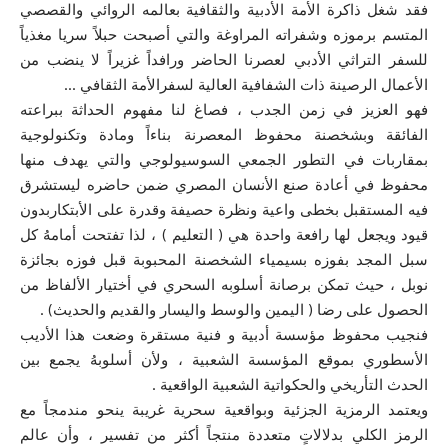
فقد شغل ذاكرة الأمة الأدبية والثقافية بعالمه الروائي والقصصي
المتسم برموزه وشفراته المراوغة والتي أصبحت حبلاً سريا مغذياً
للسفر التراثي الأدبي لعصرنا الحاضر ورافداً غزيراً لا ينضب من
الأعمال الرصينة ذات الشفافية العالية لسفرالأمة الثقافي …
فهو العزيز في زمن الجدب ، فصاغ لنا مفهوم الحداثة ببراعته
الفائقة وبشخصنة محفوظ المعصرنة بناءاً ومادة وتكنولوجية
بمقاربات في التطور الجمعي السوسيولوجي والتي يهدف منها
محفوظ في أعادة صنع الأنسان المصري ضمن حاضره ليستشرق
فيه المستقبل بخطى واعية ونظرة حصيفة وقدرة على الأبتكاربدون
قيود ويجعل لها رافعة واحدة هي ( التعليم ) ، لذا تفتحت أمامهُ كل
سبل المجد بفوزه بسيمياء الشخصنة المحبوبة قبل فوزه بجائزة
نوبل ، حيث تمكن برصانة أسلوبه السحري في أختيار الألفاظ من
الحصول على رضا ( اليمين والوسط واليسار والقديم والحديث) .
فنجيب محفوظ مؤسسة أدبية و فنية مستقرة وضعت هذا الأديب
الأسطوري بموقع المؤسسة الشعبية ، ولأن أسلوبهُ يجمع بين
الحدث التأريخي والحكواتية الشعبية الواقعية .
ويعتمد الرمزية الجزئية وبواقعية سحرية غريبة ينحو مندمجاً مع
الرمز الكلي بدلالاتٍ متعددة منتجاً أكثر من تفسير ، وأن عالم