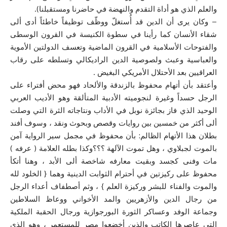
والعلم الذي هو أداة التقدم والنهضة في حاضرنا ومستقبلنا).
– وكان يرى أن الدين قد أُستغلّ ووظّف توظيفاً خاطئاً أدى ألى
شقاء الأنسان كما رأينا في سطوة الكنيسة في القرون الوسطى
والفتوحات الأسلامية في القرون الماضية وتعسف الدولتين الأموية
والعباسية وعبث ولصوصية الدين الراديكالي وتسلطه على رقاب
العراقيين بعد الأحتلال الأمريكي البغيض .
وأعتقد بأن أتهام محفوظ بالزندقة والألحاد فهو محض أفتراء على
الرجل حسداً وغيرة لنجوميته الأدبية المتألقة وهو الأديب العربي
الوحيد الذي فاز بجائزة نوبل في الأداب ونتاجاته الثرة التي وصلت
ألى أكثر من خمسين بين روايات وقصص وبحوث ونقد ، وسوف أفند
بطلان هذا الأتهام الظالم: بأن محفوظ في مجمل سير الرواية آمن
بالموت لجبلاوي ، وهل تموت الآلهة ؟؟؟وكذا بطله العلامة ( عرفه )
مات وفنى كجسد وبقيت معارفه شاخصة ألى الأبد ، وهنا أتكأ
محفوظ على ركيزتين في أحترام الثوابت الدينية وهما { الخلود لله
والموت والفناء للبشر وركيزة العلم } ، وثم أصطفاف أعداء الرجل
من رجال الدين والأزهريين والمد الأخواني ووعاظ السلاطين
وجماعة الوفد وعساكر الثورة البورجوازية ورجال الحقبة الملكية
التي عاصرها الكاتب والذين أخضعوا مصر للمستعمر ، وهو الذي