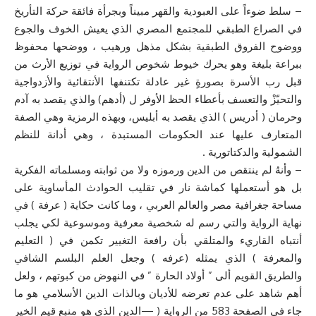
– سلط ضوءاً على العبودية والقهر مبيناً وبجرأة فائقة حركة التأريخ
في الصراع الطبقي للمجتمع المصري الذي يعيش الخوف والجوع
ووضوح الفروق الطبقية بشكل مذهل ورهيب ، ووضحها محفوظ
ببراعة بليغة وهو يحرك خيوط شخوص الرواية في توزيع الأرث من
قبل رب الأسرة بصورةٍ غير عادلة تكتنفها الأنتقائية والأزدواجية
والتحيّزْ والتعسف بأعطاء الحظ الأوفر ل (أدهم) والذي يقصد به آدم
وحرمان ( أدريس ) الذي يقصد به أبليس، وبهذه الرمزية وهي الصفة
المتعارف عليها عند الحكومات المستبدة ، وهي أدانة للنظم
الشمولية والدكتاتورية .
– وأنهُ لم ينتقص من الدين ورموزه ولا من ثوابته ومسلماته الفكرية
بل هو أستعملها كماشة نار في تقليب الحوادث المأساوية على
مساحة جغرافية مصر والعالم العربي ، وما كانت حكاية ( عرفة ) في
نهاية الرواية والتي رسم له شخصية معرفية وموسوعية لكي يجلب
أنتباه القاريء والمتلقي بأن رافعة التغيير تكمن في ( التعليم
والمعرفة ) الذي يمثله (عرفه ) وجعل العلم البلسم الشافي
والطريق القويم ألى ” أولاد الحارة ” في النهوض من كبوتهم ، ولعل
أهم شاهد على عدم تعرضه للأديان وبالذات الدين الأسلامي هو ما
جاء في الصفحة 583 من الرواية ( —الدين الذي هو منبع قيم الخير