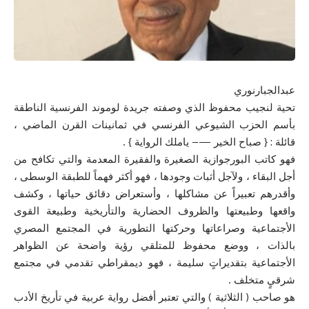
عبدالجبارنوري
تحية لنجيب محفوظ الذي وصفته جريدة لوموند الفرنسية الناطقة
بأسم الحزب الشيوعي الفرنسي في ثمانينات القرن الماضي ،
قائلة : { صباح الخير —– ياملك الرواية } .
فهو كاتب البورجوازية الصغيرة والفقيرة المعدمة والتي تكافح من
أجل البقاء ، ولآجل أثبات وجودها ، فهو أكثر فهماً للطبقة الوسطى ،
وأقدرهم تعبيراً عن مشاكلها ، وأستعراض دقائق حياتها ، وكشف
واقعها وطبيعتها والظروف الحضارية والتأريخية وطبيعة القوى
الأجتماعية وصراعاتها وحركتها التطورية في المجتمع المصري
بالذات ، ووضع محفوظ للمتلقي رؤية واضحة عن الظواهر
الأجتماعية بتقديراتٍ سليمة ، فهو ديمقراطي تقدمي في مجتمع
شرقيٍ متخلف .
هو صاحب ( الثلاثية ) والتي تعتبر أفضل رواية عربية في تأريخ الأدب