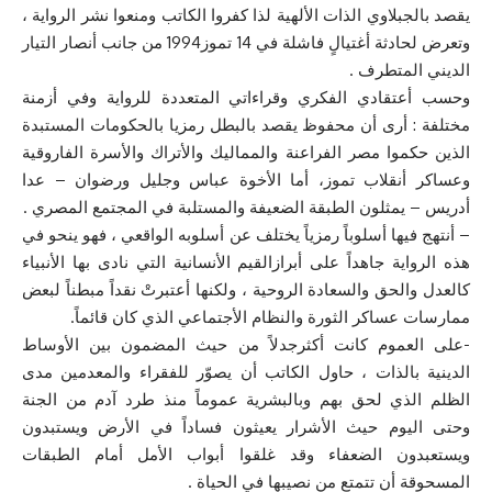
يقصد بالجبلاوي الذات الألهية لذا كفروا الكاتب ومنعوا نشر الرواية ،
وتعرض لحادثة أغتيالٍ فاشلة في 14 تموز1994 من جانب أنصار التيار
الديني المتطرف .
وحسب أعتقادي الفكري وقراءاتي المتعددة للرواية وفي أزمنة
مختلفة : أرى أن محفوظ يقصد بالبطل رمزيا بالحكومات المستبدة
الذين حكموا مصر الفراعنة والمماليك والأتراك والأسرة الفاروقية
وعساكر أنقلاب تموز، أما الأخوة عباس وجليل ورضوان – عدا
أدريس – يمثلون الطبقة الضعيفة والمستلبة في المجتمع المصري .
– أنتهج فيها أسلوباً رمزياً يختلف عن أسلوبه الواقعي ، فهو ينحو في
هذه الرواية جاهداً على أبرازالقيم الأنسانية التي نادى بها الأنبياء
كالعدل والحق والسعادة الروحية ، ولكنها أعتبرتْ نقداً مبطناً لبعض
ممارسات عساكر الثورة والنظام الأجتماعي الذي كان قائماً.
-على العموم كانت أكثرجدلاً من حيث المضمون بين الأوساط
الدينية بالذات ، حاول الكاتب أن يصوّر للفقراء والمعدمين مدى
الظلم الذي لحق بهم وبالبشرية عموماً منذ طرد آدم من الجنة
وحتى اليوم حيث الأشرار يعيثون فساداً في الأرض ويستبدون
ويستعبدون الضعفاء وقد غلقوا أبواب الأمل أمام الطبقات
المسحوقة أن تتمتع من نصيبها في الحياة .