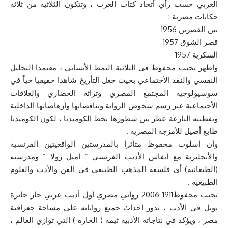
العربي حسب رأي أتحاد كتاب العرب ، وتتكون الثلاثية من ثلاثة
حكايات مصرية :
بين القصرين 1956
قصر الشوق 1957
السكرية 1957
وأظهر نجيب محفوظ في الثلاثية النمط الأنساني ، معتمدا التحليل
النفسي والنقد الأجتماعي بحيث جعل التأريخ شاهدا حقيقيا حياً في
سوسيولوجية المجتمع المصري وتراثه الحضاري والعلاقات
الأجتماعية عبر رسم شخوص الرواية وتناقضاتها وأرهاصاتها الداخلية
وبفطنته البارعة عطر بين سطورها بخط الكوميديا ، لكون الكوميديا
طابع أصيل للأمزجة المصرية .
وأن أسلوب محفوظ متأثرا بالمدرستين الواقعيتين الفرنسية
والأنجليزية مع أنفاس الأديب الفرنسي ” أميل زولا ” ومدرسته
(الطبعانية) أي فلسفة المذهب الطبيعي في الفن والأدب والعلوم
الطبيعية .
نجيب محفوظ1911-2006 روائي مصري أول أديب عربي حاز جائزة
نوبل في الأدب ، تدور أحداث جميع رواياته على مساحة جغرافية
مصر ، ويؤكد في نتاجاته الأدبية ثيمة ( الحارة ) التي توازي العالم ،