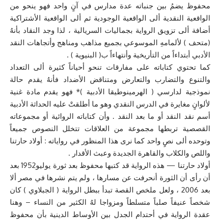
محفوظ يضمُ بين جنباته عدة مدارس في آنٍ واحد فهو ينحو من
الواقعية النقدية ألى الواقعية الوجودية ثم ألى الواقعية الأشتراكية
أضافة ألى تزويق الرواية بجماليات السريالية ، لذا وجد النقاد بأنهُ
(متحف ) لألمامهِ الموسوعي بجميع مذاهب ومناهج وأتجاهات النقد
الأدبي أبتداءاً من التأريخية وأنتهاءاً ب( البنيوية ) .
كما تحتوي كتاباته على مفارقات تنحو أحياناً كثيرة ألى التعداد
والتنوع والتضارب والتعارض ومتناقض الأضداد فأنهُ يقدم حالة
نموذجية لدارسي ( الهرمينوطيقا الأدبية )* فهو يقدم مادة غنية
لألوانٍ مغايرة في الدرس النقدي وهو ما أطلقتْ عليه الحداثة الأدبية
أسم نقد النقد أو ما بعد النقد . وأن كتاباته الروائية أو مجموعاته
القصصية تربطها مجموعة من العلاقات تتخلل النصوص جميعاً
وتوحده ألى نصٍ واحد كما نرى هذا المنظور في رواياته : أولاد حارتنا
واللص والكلاب والقاهرة الجديدة وعبث الأقدار .
أولاد حارتنا — هذه الرواية قد كتبها محفوظ بعد ثورة يوليو1952 بعد
أن رأى أن الثورة أنحرفت عن مسارها ، ولم يتم نشرها في مصر ألا
بعد 2006 ، ولعل ملخص القصة تبدأ ببطل الرواية ( الجبلاوي ) كان
شخصاً عنيفاً صلباً متسلطاً ومزواجا لهُ الكثير من النساء – وهنا
عقدة الرواية في أحتدام الجدل بين الأوساط الدينية بأن محفوظ