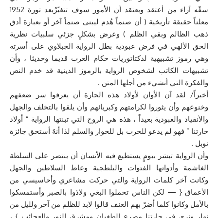
سفّه آراء من أعتقد ويعتقد أن الأمور سوف تتغيّرْبعد ثورة 1952
معلناً حقيقة تأريخية ( أن صنماً هُدم ليبنى صنماً آخر أو بعبارة أدق
ذهب الظالم وبقي الظلم ) وعرض بشكلٍ جزئي سلبيات نظرية
الحق الألهي في فرض عبودية بطل الرواية الجبلاوي على أسرته
وهي رموز تشبيهية لدكتاتوريات حكام العرب قديما وحديثا ، وأن
تشبيهات الكاتب لشخوص الرواية بالرموز الدينية قد خدم النص
والفكرة التي أنشيء من أجلها المتن .
أخيراً/ لقد آن الأوان لأولاد هذه الحارة أن يعرفوا سر ضعفهم
وخنوعهم وأن يثوروا لكرامتهم وكبريائهم وأن يلقوا بالتخلف والجهل
والأنقياد والعبودية بعيداً ، هذه هي الروح التي تبنتها الرواية ” أولاد
حارتنا ” فهو لم يدعو للحرب بل للحوار والسلم لذا أنهُ أستحق جائزة
نوبل .
وأن الرواية تبشر بيومٍ يستطيع فيه الأنسان أن ينتصر على السلطة
الغاشمة وأدواتها الفتوات والبلطجية وعاظ السلاطين والجهل
وكانت آخر كلمات الرواية والتي حركت مشاعري وأحاسيسي من
الأعماق { — لكن الناس تحملوا البغي ولاذوا بالصبر وأستمسكوا
بالأمل وكانوا كلما أضرّ بهم العنف قالوا لابد للظلم من آخر ولليل من
نهار ونرى في حارتنا مصرع الطغيان ومشرق النور والعجائب } ،