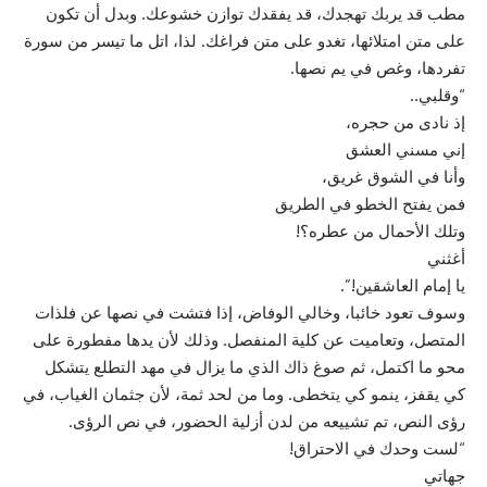
مطب قد يربك تهجدك، قد يفقدك توازن خشوعك. وبدل أن تكون
على متن امتلائها، تغدو على متن فراغك. لذا، اتل ما تيسر من سورة
تفردها، وغص في يم نصها.
“وقلبي..
إذ نادى من حجره،
إني مسني العشق
وأنا في الشوق غريق،
فمن يفتح الخطو في الطريق
وتلك الأحمال من عطره؟!
أغثني
يا إمام العاشقين!”.
وسوف تعود خائبا، وخالي الوفاض، إذا فتشت في نصها عن فلذات
المتصل، وتعاميت عن كلية المنفصل. وذلك لأن يدها مفطورة على
محو ما اكتمل، ثم صوغ ذاك الذي ما يزال في مهد التطلع يتشكل
كي يقفز، ينمو كي يتخطى. وما من لحد ثمة، لأن جثمان الغياب، في
رؤى النص، تم تشييعه من لدن أزلية الحضور، في نص الرؤى.
“لست وحدك في الاحتراق!
جهاتي