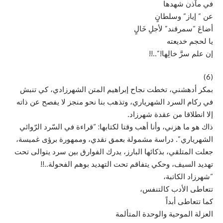
في مآذن شهدها
عن ” إياز” وسلطانٍ
أضاعَ “سمرقند” لأجلِ خَالٍ
يا لحجم خديعته
إن علم سرَّ خالِها!”..!!
(6)
بمكر أدهشني، تخطت نجاح إبراهيم المتن الشهرزادي، كي تنبش
في ركام السرد الشهرياري، وتذهب بنا نحو منجز لا يفصح عن ذاته
إلا انطلاقا من عقدة شهرزاد.
ذاك هو ما هزني، وأنا أهب وقتا لكتابها: “قراءة في السّرد الرّوائي
الشهرياري”. دراسة مشمولة بعمق نقدي، وممهورة برؤى غميسة،
جعلت المتلقي، بذكائها البارز، يدرك الفوارق بين سرد يتوالى تحت
تهديد السيف، وحكي يتفاقم تحت التهديد بوهم الفحولة..!!
“شهرزاد الكاتبة،
تتعاطى الأدب كالتنفس،
كما تتعاطى أبداً
العزلة الموحية والوحدة المتألمة