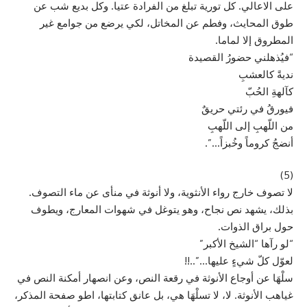
على الاعالي. كل تورية تبلغ من الفرادة عتيا. وكل بديع شب عن
طوق المحايث، وفطم عن المخاتل، لكي يرضع من جوامع غير
المطروق إلا لماما.
“فيُذهلني حضورُ القصيدة
نديةً كالعشبِ
كآلهةِ الحُبّ
فيورقُ في رئتي حريقٌ
من اللّهبِ إلى اللّهبِ
أنضجُ كروماً وخُبزاً…”.
(5)
لا تصوف خارج رواء الأنثوية، ولا أنوثة في منأى عن ماء التصوف.
بذلك، يشهد نص نجاح، وهو يتوغل في شهوات المعارج، ويطوف
حول براق الذوات.
“لو رآها “الشيخ الأكبر”
لعوّل كلّ شيءٍ عليها…”..!!
سلْهَا عن أوجاع الأنوثة في رقعة النص، وعن انصهار أمكنة النص في
غياهب الأنوثة. لا، لا تسلْهَا هي، بل عانق كتابتها، اطو صفحة المذكر،