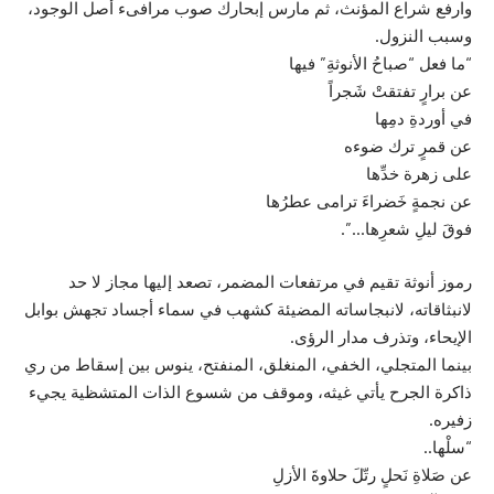
وارفع شراع المؤنث، ثم مارس إبحارك صوب مرافىء أصل الوجود،
وسبب النزول.
“ما فعل “صباحُ الأنوثةِ” فيها
عن برارٍ تفتقتْ شَجراً
في أوردةِ دمِها
عن قمرٍ ترك ضوءه
على زهرة خدِّها
عن نجمةٍ خَضراءَ ترامى عطرُها
فوقَ ليلِ شعرِها…”.
رموز أنوثة تقيم في مرتفعات المضمر، تصعد إليها مجاز لا حد
لانبثاقاته، لانبجاساته المضيئة كشهب في سماء أجساد تجهش بوابل
الإيحاء، وتذرف مدار الرؤى.
بينما المتجلي، الخفي، المنغلق، المنفتح، ينوس بين إسقاط من ري
ذاكرة الجرح يأتي غيثه، وموقف من شسوع الذات المتشظية يجيء
زفيره.
“سلْها..
عن صَلاةِ نَحلٍ رتّلَ حلاوةَ الأزلِ