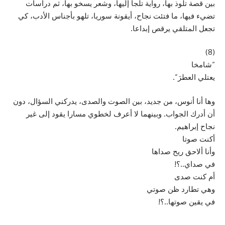
بين قصة تلوذ بها، رواية تلجأ إليها، وشعر يسخو بها، ثم دراسات
تضيء فيها، ما فتئت نجاح، أيقونة سوريا، تلهو بأجناس الأدب، كي
تجعل المتلقي يرقص إبداعا.
(8)
“شامخا
يعتلي العطرَ”.
وها أنا أنوس، من جديد، بين الصوت والصدى، يدركني السؤال، دون
أن أدرك الجواب. وبينهما لا أعرف لخطوي مسارا يقود إلى غير
نجاح إبراهيم.
أكنت صوتا
وأنا ألاحق ريح صداها
في صداي..؟!
أم كنت صدى
وهي تطارد ظن صوتي
في يقين صوتها..؟!