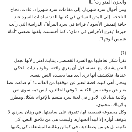
والحزن المتوارث”..!!
ومن أحوال سرد شهريار، إلى مقامات سرد شهرزاد، عادت، نجاح
الناجحة، إلى المتن النسائي في كتابها الفذ: سادنات السرد عند
حافة إثمدهن الأسود / قراءة في سرد المرأة”، الدراسة التي رأيت
حبرها “يقرع الأجراس في دماي”، كما أحسست بلغتها تضعني “أمامَ
شمسِ أنوثتها”.
(7)
تقرأ شكل تعاطيها مع السرد القصصي، ينتابك اهتزاز لأنها تجعل
النص يشتبك مع نفسه، قبل أن يعري واقعه. وتلوذ ببنيات الحكي
عندها، فتكتشف أنها ترى أبعد مما يجسده النص نفسه.
وتحار: أهي كتبت قصة لتعبر عن موقفها من العالم..؟ أم صاغت نصا
يعبر عن موقفه من الكتابة..؟ وفي الحالتين، ليس ثمة سوى نص
وكاتبة يتبادلان الأدوار في لعبة سرد متسم بالإغواء، شكلا، ومطرز
بالإرباك، محتوى.
وكل مجموعة قصصية لها، تتفوق على سابقتها، في رهان سردي لا
يتوقف أواره إلا ليبدأ انصهاره. وليست هي من تلاحق النص، كي
تكتبه، بل هو من يصطادها، في كمائن رغائبه المشتعلة، كي يكتبها.