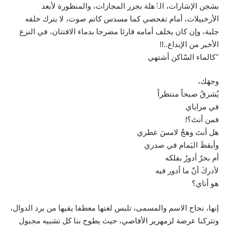
بشجن الإشارات، الٱهلة بجزر المجازات، والمنظورة لأبعد
الأرخبيلات، أمام تفحصي كما مسدس كاتم صوت، لا يترك خلفه
جلبة، وإن كان يخلف أمامه قارئا مضرجا بدماء الافتتان، في النزع
الأخير من الإبداع..!!
“كالماء السّاكن أشتهي
وجهَك،
يُشرقُ صبحاً منتظراً
في مراياي
فمن أنتَ؟!
هل أنتَ وهجٌ لامسَ عطري
وأيقظَ اليَمام في صدري
أم بحرٌ أدورُ بفلكه
لأدركَ أنّ ما أدور فيه
هو أناي؟
إنها، نجاح الاسم والمسمى، تلبس لغتها معطفا يقيها من برد الدوال،
وتتركنا عرضة لزمهرير الأقاصي، حيث يطوح بنا كل تشبيه مجبول