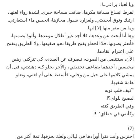
ويا لغباء يراعي..!!
لفرط اتساع مسافة مكرها، ضاقت مساحة حبري. لشدة رواء لغتها،
ارتبك وثوق أبجديتي. ولغزارة سيول مجازها، انحبس ماء استعارتي.
وما من مفر منها إلا إليها.
وها أنا أبحث عن وعدها، فلا أجد غير أطلال موعدها. وألوذ بصمتها،
فأتعثر بصوتها. فلا الخطو يفتح طريقا نحو صقيعها، ولا الطريق ينفتح
على اعترام اتقادها.
الآن، ستتنصل من الصوت، تنصرف عن الصدى، كي تتركني رهين
محبسين، أحدهما يضاعف تحديقي، والآخر يجلو كنه دهشتي، قبل أن
يمشي كلامها على حبل من وجلي، فأسقط على أم لغتي، وتعلو
هامة شغبها.
“كيف قلب ثوبه
ليصبح بلواي؟!
وفي الطريق كنته
وكأنني في خطاي”..!!
(2)
احترس وأنت تقرأ أورادها في ليالي ولعك بحرفها. ثمة أكثر من