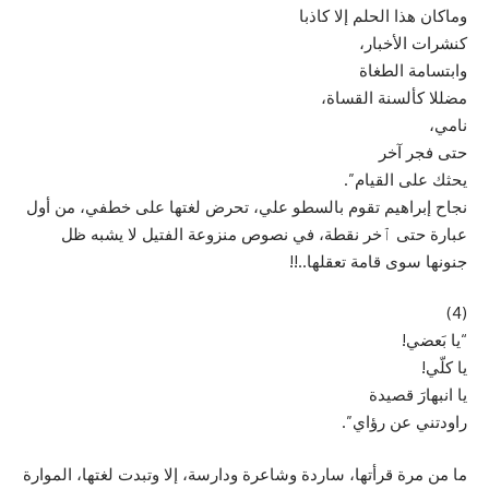
وماكان هذا الحلم إلا كاذبا
كنشرات الأخبار،
وابتسامة الطغاة
مضللا كألسنة القساة،
نامي،
حتى فجر آخر
يحثك على القيام”.
نجاح إبراهيم تقوم بالسطو علي، تحرض لغتها على خطفي، من أول
عبارة حتى ٱخر نقطة، في نصوص منزوعة الفتيل لا يشبه ظل
جنونها سوى قامة تعقلها..!!
(4)
“يا بَعضي!
يا كلّي!
يا انبهارَ قصيدة
راودتني عن رؤاي”.
ما من مرة قرأتها، ساردة وشاعرة ودارسة، إلا وتبدت لغتها، الموارة