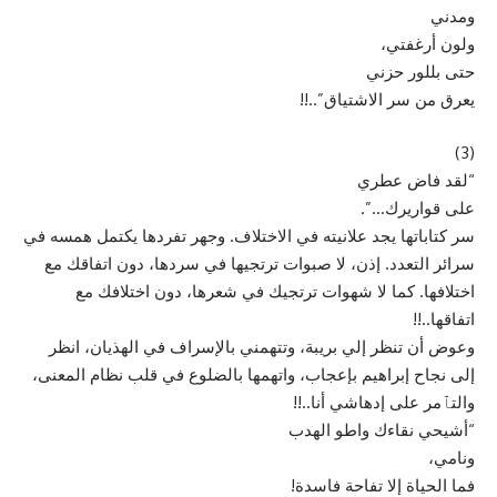
ومدني
ولون أرغفتي،
حتى بللور حزني
يعرق من سر الاشتياق”..!!
(3)
“لقد فاض عطري
على قواريرك…”.
سر كتاباتها يجد علانيته في الاختلاف. وجهر تفردها يكتمل همسه في
سرائر التعدد. إذن، لا صبوات ترتجيها في سردها، دون اتفاقك مع
اختلافها. كما لا شهوات ترتجيك في شعرها، دون اختلافك مع
اتفاقها..!!
وعوض أن تنظر إلي بريبة، وتتهمني بالإسراف في الهذيان، انظر
إلى نجاح إبراهيم بإعجاب، واتهمها بالضلوع في قلب نظام المعنى،
والتٱمر على إدهاشي أنا..!!
“أشيحي نقاءك واطو الهدب
ونامي،
فما الحياة إلا تفاحة فاسدة!