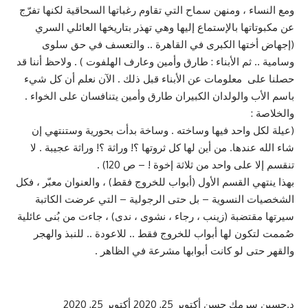
ومع النساء ، ومنهن سماح التي تقاوم رغباتها السحاقية لكنها تفرّج
عن مكبوتاتها بالإستماع إليها وهي تهذر بتاريخها العائلي السري
(إجهاض أختها الكبرى في القاهرة .. والتعسف في حق سلوى
وسامية .. ثم الأبناء : طارق وأمين وعارف الهلفوت ) . ولاحظ أننا قد
حصلنا على معلومات عن الأبناء قبل ذلك . الآن نعلم أن كل شيء
باسم الأب والولدان الكبيران طارق وأمين يتنافسان على الخواء .
والخلاصة :
(عيلة لكل واحد فيها وساخته . وساخة بدأت بحورية وستنتهي إن
شاء الله عندها. من أين لها كل ثروتها ؟! وراثة ؟! وراثة عجيبة . لا
تنقسم إلا على واحد من ثلاثة إخوة ! – ص 120) .
بهذا ينتهي القسم الأول (أبواب للخروج فقط) ، والعنوان معبّر ، فكل
الشخصيات النسوية – بل حتى الرجولية – التي عرضت الكاتبة
سيرتها مقتضبة (زينب ، رجاء ، نشوى ، ندى) ، جاءت من بُنى عائلية
صُممت لتكون لها أبواب للخروج فقط .. للاعودة .. للنبذ والهجر
والقهر حتى لو كانت أبوابها مشرعة في الظاهر .
د.حسين سرمك حسن
أكتوبر 25, 2020
أكتوبر 25, 2020