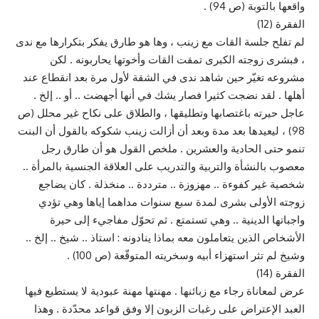
واقعها بالتوبة (ص 94) .
الفقرة (12)
لم تفلح جلسة القات مع زينب ، وها هو طارق يفكر بتكرارها مع ندى
، فبشرى زوجته الكبرى تمقت القات وأخوتها يحاربونه . لكن
مشروعه تغيّر حين شاهد ندى في الشقة لأول مرة بعد انقطاع عند
أهلها . لقد نضجت كثيرا فصار يشك في أنها أجهضت .. أو .. إلخ .
عاجل حيرته باغتصابها وتطليقها ، والطلاق على نكاح غير محلل (ص
98) ، ليعيدها بعد مدة وبعد أن أزالت زينب شكوكه بالقول أن البنت
تنمو حتى الحادية والعشرين . ملخص القول هو أن طارق رجل
معصوب بالنشأة والتربية والتدريب على العلاقة الجنسية بالمرأة ..
شخصية غير كفوءة .. مهزوزة .. مترددة .. منخذلة . كان يضاجع
زوجته الأولى بشرى لمدة سبع سنوات مداهما إياها وهي تؤدي
واجباتها الدينية .. وهي تستمتع . ثم تحوّل مفاجيء إلى حيرة
الأشخاص الذين يتعاملون معه بماذا ينادونه : استاذ .. شيخ .. إلخ ..
وشيخ لم تثر استهزاء أبيه وسخريته المتوقّعة (ص 100) .
الفقرة (14)
عرض لمعاناة رجاء مع زبائنها . مهنتها مهنة عبودية لا يستطيع فيها
العبد الإعتراض على رغبات الزبون إلا وفق قواعد محدّدة . وهذا