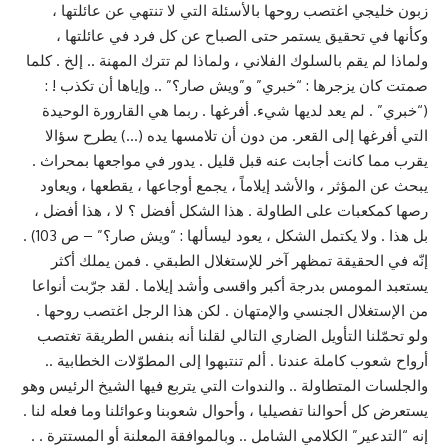
زبون خليجي اغتصب روحها بالأسئلة التي لا تنتهي عن عائلتها ،
وكأنها في تحقيق يستمر حتى الصباح عن كل فرد في عائلتها ،
ولماذا لم يقم بالسلوك الفلاني ، ولماذا لم تترك المهنة .. إلخ . كلما
صمتت كان يزجرها : “خبري” و”ويش صار؟” .. وإياها أن تكذب ! :
(“خبري” . لم يعد لديها شيء. أفرغها . ربما هي القارورة الوحيدة
التي أفرغها إلى القعر. من دون أن تلامسها يده (…) يطرح سؤالا
يقرب مما كانت أجابت عنه قبل قليل . يدور في مواجعها بمحراث .
يبحث عن المؤثر ، والأشد إيلاماً ، يجمع أوجاعها ، يقطعها ، ويعاود
رصها كمكعبات على الطاولة . هذا الشكل أفضل ؟ لا ، هذا أفضل ،
بل هذا . ولا يكتمل الشكل ، يعود ليسألها : “ويش صار؟” – ص 103) .
إنّه في الحقيقة تمظهر آخر للإستغلال الطبقي . فمن يملك أكثر
يستعبد المومس بدرجة أكبر واقسى وأشد إيلاما . لقد جرّبت أنواعا
من الإستغلال الجنسي والإمتهان . لكن هذا الرجل اغتصب روحها .
ولو تحمّلنا التأويل الضاري التالي لقلنا أنه بنفس الطريقة تغتصب
أرواح شعوب كاملة عندنا . ألم تنتبهوا إلى المطوّلات الخطابية ..
والجلسات المتطاولة .. والندوات التي يتربع فيها الشيخ الرئيس وهو
يستعرض كل أحوالنا تفصيليا ، وأحوال شعوبنا وعوائلنا وما فعله لنا .
إنه “التدعير” الكلامي الشامل .. وبالموافقة المعلنة أو المستترة . .