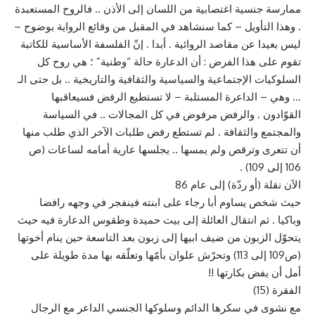
ممارسة جنسية اغتصابية من اللسان إلى الأذن .. فالروح المستعبدة
. وهذا التأويل – كما سنشاهد في المقبل من وقائع الرواية بوضوح –
ليس بعيدا عن مقاصد الروائية . أبدا . إنّ الفلسفة الأساسية للكاتبة
تقوم على هذا الفرض : أن الدعارة حالة “وطنية” ؛ هي روح كل
السلوكيات الإجتماعية والسياسية والثقافية والتاريخية .. بل حتى الـ
… وهي – الداعرة المستلبة – لا تستطيع الرفض فسيعاقبها
القوّادون . والرفض مرفوض في كل المجالات .. في السياسة
والمجتمع والثقافة . لم تستطع رفض طلبات الآخر الذي طلب منها
أن تتعرى وترقص ولم يمسها .. يجلسها عارية أمامه لساعات (ص
106 إلى 109) .
الآن نقلة (أو ردّة) إلى عام 86
حيث شخص يساوم أبا رجاء على ابنته فينفجر في وجهه رافضا
وباكيا . ثم انتقال العائلة إلى بيت حميدة وطقوس الدعارة فيه حيث
يتحوّل الزبون من ضيف ابيها إلى زبون بعد التاسعة حين ينام أخوتها
(ص109 إلى 113) وتحرّش علوان بأمّها وتعلّقه بها مدة طويلة على
أمل أن يفض بكارتها !!
الفقرة (15)
مع نشوى في سكرها الدائم وسلوكها الجنسي الداعر مع الرجال