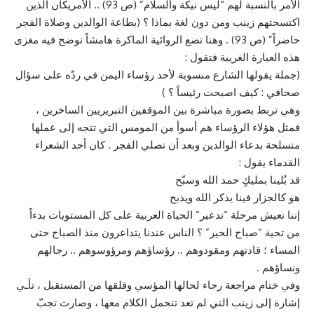
الأمر بالنسبة لهم “ليس نيكة والسلام” (ص 93) .. الأمريكان الذين
اكتسحتهم زينب ومن دون لغة بماذا ؟ (بطاعة الوالدين وصلاة الفجر
حاضراً” (ص 93) . وهنا تضع الروائية الماكرة هامشاً توضح فيه مغزى
هذه العبارة الغريبة فتقول :
(جملة يقولها الشارع منسوبة لأحد رؤساء اليمن في ردّه على سؤال
صحافي : كيف اصبحت رئيساً ؟ )
وهي تربط بصورة مباشرة بين الموقفين التبريريين الساخرين ،
فمثل هؤلاء الرؤساء هم أسوأ من المومس التي تتجه إلى عملها
متسلحة بدعاء الوالدين وبعد أن تصلي الفجر . كان أحد الشعراء
القدماء يقول :
قد بُلينا بمليكٍ حمد الله وسبّح
هو كالجزار فينا يذكر الله ويذبح
إننا نعيش مرحلة “تدعير” الحياة العربية على كل المستويات بدءاً
من تحية “صباح الخير” ؟ الناس عندنا يتداعرون منذ الصباح حتى
المساء ؛ قادتهم ومقودوهم .. رؤساؤهم ومرؤوسوهم .. رجالهم
ونساؤهم .
وفي ختام مراجعة رجاء لحالها المؤسي وقلقها من المستقبل ، تأـي
إشارة إلى زينب التي لم تعد تتحمل الكلام معها ، وصارت تجبّ