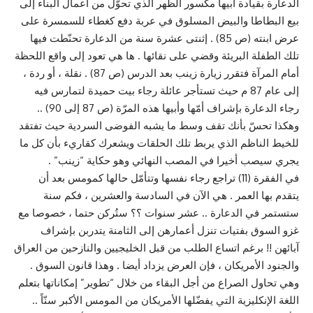
الدعارة بقيادة ابيها مكسور الظهر الذي تحوّل من أعمال البناء إلى
بيع البطاطا والبيض المسلوق في عربة دفع كغطاء للسمسرة على
عرض ابنته (ص 85) . إثنتى عشرة سنة من الدعارة تحنّطت فيها
تلك الطفلة البريئة وقضي على نقائها . ها هي تعود إلى واقع اللحظة
أمام المرآة فتقرر زيارة زينب بعد الدرس (ص 87) . نقلة ، أو ردة ،
إلى عام 87 م حيث تستأجر عائلة رجاء بيت حميدة لتمارس فيه
رجاء الدعارة بإشراف أمّها وأبيها هذه المرّة (ص 87 إلى 90) ..
وهكذا تحسّ بأنك تقف وسط ما يشبه الفوضى السردية حيث تفتقد
للخيط الناظم الذي يربط تلك الحلقات ويشعرك كقاريء بأن كل ما
يجري سيصب أخيرا في المصب النهائي وهو حكاية “زينب” .
في الفقرة (11) تراجع رجاء نفسها وتتأمّل حالها كمومس بعد أن
يتقدم بها العمر . هي الآن في السادسة والعشرين ، فكم سنة
ستستمر في الدعارة .. عشر سنوات ؟؟ ستُركن حتما ، خصوصا مع
غزو السوق بفتيات تنزل أعمارهن إلى الثامنة يتدربن بإشراف
آبائهن !! برغم اتساع الطلب من قبل الخليجيين والنازحين من العراق
والجنود الأمريكان ، فإن العرض يزداد أيضا . وهذا قانون السوق .
وهي تحاول الصراع من أجل البقاء من خلال “تطوير” إمكاناتها بتعلم
اللغة الإنكليزية التي يفضّلها الأمريكان من المومس الأكبر سنّاً ..