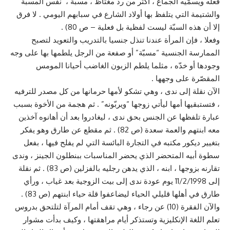
فعله ويسمّيه الجماع ، أكثر من ردّ مغتاظ ، مسبّة ، نفس المسبّة
والشتيمة التي يتلفظ بها أولاد الشارع في سبابهم اليومي . لا فرق
إلا أن هذه السبّة ليست لفظية بل فعلية – ص 80) .
وفعلا ، فإن المرأة عندنا تنذل جنسيا بالتدريب والتعويد لتصبح
الممارسة الجنسية “مسبّة” أو صفعة من الرجل يلطمها بها على وجه
وجودها أو خدّه ، مثلما يلطم الزبون الغاضب أحيانا المومس
المقصّرة على وجهها .
الآن نقلة إلى ندى ، وهي تشكو لأمها حرمانها من كل مصدر للترفيه
، فتستبقيها أمها ليأتي زوجها “ويربّونه” . ثم هجمة من الأخوة بسبب
عبارة تلفظها عن الجنس بحق ندى ، ليغادروا بعد أن أهانوه آخذين
معه ابنتهم والعمة سعدة (ص 82) . ثم مقطع عن طارق وهو يفكر
بتغيير ديكور مكتبه في التجارة البائسة التي لم يفلح فيها ، بفعل
سطوة أبيه المتحضر الذي يحضر المناسبات ببنطلون الجينز ، وندى
تقارنه بزوجها ، ابنه ، الذي يدهن رجليه بالفزلين (ص 83) . ثم نقلة
إلى 11/2/1998 يوم عودة ندى إلى بيت الزوجية بعد غياب ، ورأي
طارق في أهلها قليلي الحياء ليضاعفوا قلة حياء ابنتهم (ص 83) .
والآن الفقرة (10) عن رجاء ، وهي تقف أمام المرآة لتلتحق بدروس
تعلم اللغة الإنكليزية وتستذكر أيام مراهقتها ، وكيف بدأت مشوار