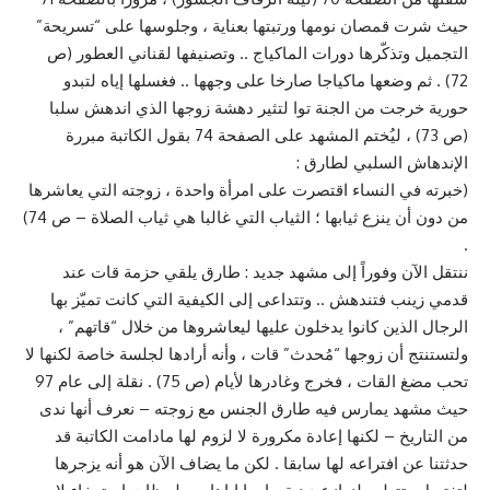
حيث شرت قمصان نومها ورتبتها بعناية ، وجلوسها على “تسريحة”
التجميل وتذكّرها دورات الماكياج .. وتصنيفها لقناني العطور (ص
72) . ثم وضعها ماكياجا صارخا على وجهها .. فغسلها إياه لتبدو
حورية خرجت من الجنة توا لتثير دهشة زوجها الذي اندهش سلبا
(ص 73) ، ليُختم المشهد على الصفحة 74 بقول الكاتبة مبررة
الإندهاش السلبي لطارق :
(خبرته في النساء اقتصرت على امرأة واحدة ، زوجته التي يعاشرها
من دون أن ينزع ثيابها ؛ الثياب التي غالبا هي ثياب الصلاة – ص 74)
.
ننتقل الآن وفوراً إلى مشهد جديد : طارق يلقي حزمة قات عند
قدمي زينب فتندهش .. وتتداعى إلى الكيفية التي كانت تميّز بها
الرجال الذين كانوا يدخلون عليها ليعاشروها من خلال “قاتهم” ،
ولتستنتج أن زوجها “مُحدث” قات ، وأنه أرادها لجلسة خاصة لكنها لا
تحب مضغ القات ، فخرج وغادرها لأيام (ص 75) . نقلة إلى عام 97
حيث مشهد يمارس فيه طارق الجنس مع زوجته – نعرف أنها ندى
من التاريخ – لكنها إعادة مكرورة لا لزوم لها مادامت الكاتبة قد
حدثتنا عن افتراعه لها سابقا . لكن ما يضاف الآن هو أنه يزجرها