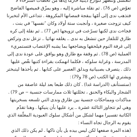
لتغتسل وتتطهر لنوازع دينية حارما إياها من لحظات استرخاء لا
تعوّض (ص 76) . ثم نقلة مباشرة إليه ، وهو يمزّق قميصها الفاضح
فتذهب ندى إلى أمّها ببقجة قمصانها المكروهة . تتداعى الأم لتخبرنا
كيف تزوجت صغيرة ، وأنجبت ستة أولاد وكان “نفسها” في بنت ،
فجاءت ندى لكنها تسرّعت في تزويجها (ص 77) .. ثم نقلة إلى كره
طارق للتلفاز حين تنشغل به ندى .. يغلقه نهائيا .. تزعل ندى وتركض
إلى غرفة النوم فيلحقها ويضاجعها بما يشبه الإغتصاب فتستمريء
العملية (ص 78) . ثم وقفة مع طارق وهو يوافق على عودة ندى إلى
المدرسة ، وغرابة سلوكه ، فكلما انهمكت بقراءة كتبها نغّص عليها
ذلك . يتصرف بصبيانية ويدلق العصير على كتابها . ثم يأخذها ليتبختر
ويشتري لها الكتب (ص 78 و79) :
(ستستأنف (الدراسة غدا) . كان ذلك طبعا بعد ليلة عاصفة من
الشجار والبكاء والحنق ، تخللتها ثلاث ممارسات جنسية – ص 79) .
مناكدات ومماحكات جنسية بين طارق وندى التي تلسعه بسخريتها
وهي لم تتجاوز الثالثة عشرة .. يرد عليها بأن ينيكها . وهنا تقدّم
الكاتبة تفسيرا مهما لشكل من أشكال سلوك العبودية المغلّفة الذي
يقوم به الرجال تجاه النساء :
(هذه المرة صفعها لكن ليس بيده بل بأن ناكها . لم يكن ذلك الذي