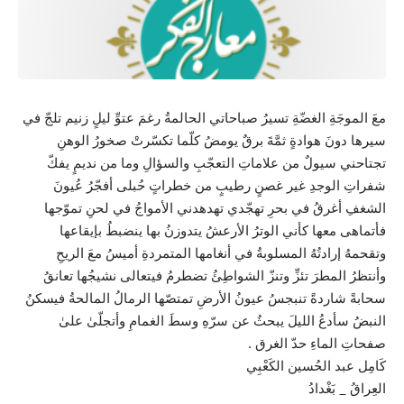
معَ الموجَةِ الغضّةِ تسيرُ صباحاتي الحالمةُ رغمَ عتوِّ ليلٍ زنيم تلجّ في
سيرها دونَ هوادةٍ ثمَّةَ برقٌ يومضُ كلّما تكسّرتْ صخورُ الوهنِ
تجتاحني سيولٌ من علاماتِ التعجّبِ والسؤالِ وما من نديمٍ يفكّ
شفراتِ الوجدِ غير غصنٍ رطيبٍ من خطراتٍ حُبلى أفجّرُ عُيونَ
الشغفِ أغرقُ في بحرِ تهجّدي تهدهدني الأمواجُ في لحنِ تموّجها
فأتماهى معها كأني الوترُ الأرعشُ يتدوزنُ بها ينضبطُ بإيقاعها
وتقحمهُ إرادتُهُ المسلوبةُ في أنغامها المتمردةِ أميسُ معَ الريحِ
وأنتظرُ المطرَ تئزِّ وتنزّ الشواطِئُ تضطرمُ فيتعالى نشيجُها تعانقُ
سحابةً شاردةً تنبجسُ عيونُ الأرضِ تمتصّها الرمالُ المالحةُ فيسكنُ
النبضُ سأدعُ الليلَ يبحثُ عن سرّهِ وسطَ الغمامِ وأتجلّىٰ علىٰ
صفحاتِ الماءِ حدّ الغرق .
كَامِل عبد الحُسين الكَعْبِي
العِراقُ _ بَغْدادُ