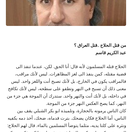
من قتل الحلاج ..قتل العراق ؟
عبد الكريم قاسم
الحلاج قتله المسلمون لأنه قال: أنا الحق. لكن، عندما تنفذ الى
قضية مقتله، كمن ينفذ الى لغز المظاهرات. ليس لأنك مراقب،
فالمراقب يكون في الخارج، بل لأنك تصبح أنت واللغز واحد. ليس
معنى ذلك أن تسبح في النهر وتطفو على سطحه، ليس لأنك تكافح
في داخله، بل لأنك أنت والنهر واحد. ستدرك أن الموجة هي جزء من
النهر، كما يصح العكس النهر جزء من الموجة.
كان الناس يرمونه بالحجارة، وتلميذه ابو بكر الشبلي يقف بين
الناس، أما الحلاج فكان يضحك. بترت قدماه، ضحك، أخذ دمه بكفيه
ونثره على كلتا يديه، مثلما يتوضأ المسلمين بالماء. قال لهم الحلاج: