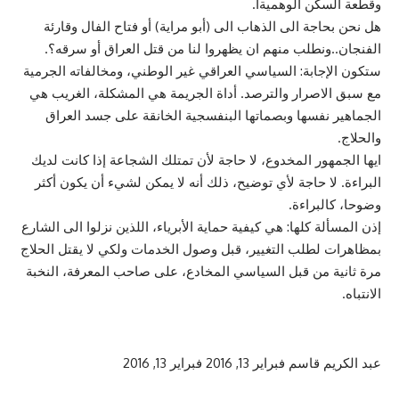
وقطعة السكن الوهميةا.
هل نحن بحاجة الى الذهاب الى (أبو مراية) أو فتاح الفال وقارئة
الفنجان..ونطلب منهم ان يظهروا لنا من قتل العراق أو سرقه؟.
ستكون الإجابة: السياسي العراقي غير الوطني، ومخالفاته الجرمية
مع سبق الاصرار والترصد. أداة الجريمة هي المشكلة، الغريب هي
الجماهير نفسها وبصماتها البنفسجية الخانقة على جسد العراق
والحلاج.
ايها الجمهور المخدوع، لا حاجة لأن تمتلك الشجاعة إذا كانت لديك
البراءة. لا حاجة لأي توضيح، ذلك أنه لا يمكن لشيء أن يكون أكثر
وضوحا، كالبراءة.
إذن المسألة كلها: هي كيفية حماية الأبرياء، اللذين نزلوا الى الشارع
بمظاهرات لطلب التغيير، قبل وصول الخدمات ولكي لا يقتل الحلاج
مرة ثانية من قبل السياسي المخادع، على صاحب المعرفة، النخبة
الانتباه.
عبد الكريم قاسم
فبراير 13, 2016
فبراير 13, 2016