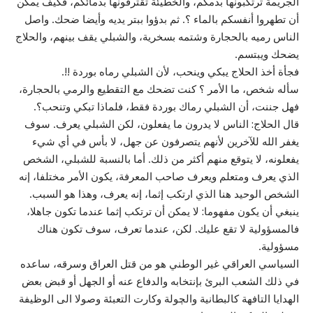
الجريمة ترتكبونها بدمكم، والخطيئة تقترفونها بدمائكم، فكيف يمكن
أن تطهروا أنفسكم بالماء ؟. ثم بدؤوا ببتر يديه وأيضا ضحك. واصل
الناس رميه بالحجارة وشتمه بسخرية، والشبلي يقف بينهم، والحلاج
يضحك ويبتسم.
فجأة أخذ الحلاج يبكي وينحب، لأن الشبلي رماه بوردة !!.
سأله شخص، ما الأمر ؟ كنت تضحك مع التقطيع والرمي بالحجارة،
فهل جننت، أن الشبلي رماك بوردة فقط، فلماذا تبكي وتنحب؟.
قال الحلاج: الناس لا يدرون ما يفعلون، لكن الشبلي يعرف. سوف
يغفر الله للآخرين لأنهم يتصرفون عن جهل، لا بأس في أي شيء
يفعلونه، لا يتوقع منهم أكثر من ذلك. أما بالنسبة للشبلي، الشخص
الذي يعرف ومتعلم ويعرف صاحب المعرفة، يكون الأمر مختلفا، إنه
الشخص الوحيد هنا الذي ارتكب إثما، إنه يعرف، وهذا هو السبب.
ينبغي أن يكون مفهوما: لا يمكن أن ترتكب إثما عندما تكون جاهلا،
فالمسؤولية لا تقع عليك. لكن، عندما تعرف، سوف تكون هناك
مسؤولية.
السياسي العراقي غير الوطني هو من قتل العراق وسرقه، ساعده
في ذلك الشعب البرئ بإنتخابه والدفاع عنه أو الجهل أو قبض بعض
الهدايا التافهة كالبطانية والچولة وكارت التعبئة وصولا الى الوظيفة