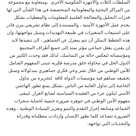
السلطات الثلاث والأجهزة الحكومية الأخرى ،ومتعاونة مع مجموعة
من المراكز البحثية والمعلوماتية المتخصصة في هذا الشأن التي لها
قدرات التحليل والمعالجة العلمية للمعلومات والمعطيات بشكل
يخدم عمل الأجهزة الأمنية ، والمستندة إلى نظام تشريعي مرن قادر
على استيعاب المتغيرات في طبيعة التهديدات وسبل مواجهتها، وان
هذه الخطط لايمكن أن تتم بمعزل عن الجماهير ، لان تنفيذها لابد
إن يقترن بفعل جماعي مؤثر يمتد إلى جميع أطراف المجتمع
ومؤسساته ليعكس حالة من التماسك، لذلك فقد وجدت الكثير من
الدول الحل في محاولة خلق مدرسة فكرية تتبنى المفهوم الشامل
للأمن الوطني من خلال نشر وعي فكري جماهيري بمدلولاته وسبل
تحقيقه تساهم فيه مؤسسات الدولة كافة لتحريره من تداول
الخاصة إلى تداول العامة من الناس ،بشكل يمنع تطور الهاجس
الأمني ليكون جزء من العقيدة السياسية لصانع القرار. ليبقى
مفهوم الأمن الوطني في جوهره ضرورة حتمية لحماية منجزات
الجماعة ومتابعة إحراز التقدم والنمو وتعزيز السيادة الوطنية ، وهذه
الضرورة تتصاعد كلما تطور الإنسان وازدادت متطلباته وقدراته
والتحديات التي تواجهه.