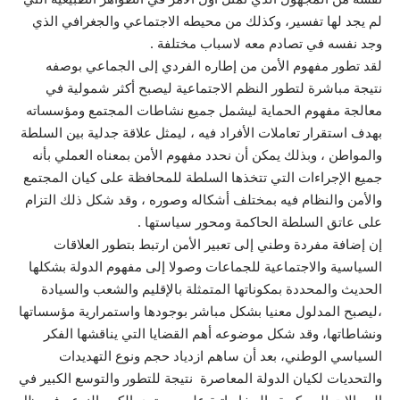
لم يجد لها تفسير، وكذلك من محيطه الاجتماعي والجغرافي الذي
وجد نفسه في تصادم معه لاسباب مختلفة .
لقد تطور مفهوم الأمن من إطاره الفردي إلى الجماعي بوصفه
نتيجة مباشرة لتطور النظم الاجتماعية ليصبح أكثر شمولية في
معالجة مفهوم الحماية ليشمل جميع نشاطات المجتمع ومؤسساته
بهدف استقرار تعاملات الأفراد فيه ، ليمثل علاقة جدلية بين السلطة
والمواطن ، وبذلك يمكن أن نحدد مفهوم الأمن بمعناه العملي بأنه
جميع الإجراءات التي تتخذها السلطة للمحافظة على كيان المجتمع
والأمن والنظام فيه بمختلف أشكاله وصوره ، وقد شكل ذلك التزام
على عاتق السلطة الحاكمة ومحور سياستها .
إن إضافة مفردة وطني إلى تعبير الأمن ارتبط بتطور العلاقات
السياسية والاجتماعية للجماعات وصولا إلى مفهوم الدولة بشكلها
الحديث والمحددة بمكوناتها المتمثلة بالإقليم والشعب والسيادة
،ليصبح المدلول معنيا بشكل مباشر بوجودها واستمرارية مؤسساتها
ونشاطاتها، وقد شكل موضوعه أهم القضايا التي يناقشها الفكر
السياسي الوطني، بعد أن ساهم ازدياد حجم ونوع التهديدات
والتحديات لكيان الدولة المعاصرة نتيجة للتطور والتوسع الكبير في