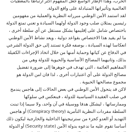
الحرب، وهذا الإطار الواسع جعل المفهوم أكثر ارتباطا بالمعطيات
العالمية وتأثيراتها المتبادلة على واقع الدولة.
لقد استمد الأمن الوطني مبرراته النظرية والعملية من مفهومين
رئيسين يمثلان صلب وجود الدولة أولهما السيادة و تعني تمتع الدولة
باختصاص شامل على إقليمها بشكل مستقل عن أي سلطة أخرى ،
ما لم يقيد هذا الاختصاص بقواعد دولية ، ويعد نشاط الأمن الوطني
انعكاسا لهذه السيادة ، بوصفه فكرة تستند إلى حق الدولة الشرعي
في الدفاع عن كيانها وحماية أمنها من خلال اتخاذ الإجراءات الكفيلة
بذلك، وثانيهما المصالح الأساسية والحيوية للدولة وهي من
المفاهيم العائمة ، التي تهدف في جوهرها إلى ضرورة تفضيل
مصالح الدولة على أي اعتبارات أخرى ، لذا فان امن الدولة هو
مجموع مصالحها الحيوية .
لاكن قد يتحول الأمن الوطني في بعض الحالات إلى هاجس يندمج
في صلب العقيدة السياسية للدولة ، فينعكس في سلوكها
وممارساتها ، ليشكل هدفا ووسيلة في آن واحد، ولا سيما إذا تبنت
السلطة مفردات النظرية التآمرية (Conspiracy theory) أو هاجس
التهديد أو العدو كجزء من سترتيجيتها الداخلية والخارجية ليكون ذلك
أساسا تقوم عليه ما ندعوه بدولة الأمن (Security state) أو الدولة