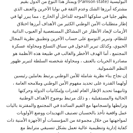
البوليسية (Parrison state) ويمتاز هذا النوع من الدول بقيم
مشتركة أبرزها الشك وعدم الثقة في نوايا الآخرين والعنف الذي
يظهر جليا في سلوكها الموجه للداخل أو الخارج ، مما يبرر لها في
إطار متطلبات الأمن الوطني الكثير من الأهداف أبرزها اختلاق
الأزمات لإبعاد الأنظار عن المشاكل المستعصية أو العيوب الذاتية
للنظام، وتبرير التوسع على حساب الآخرين وتطبيق نظرية المجال
الحيوي، وكذلك تبرير الدخول في سباق التسلح ومحاولة عسكرة
المجتمع ، أما الهدف الأخطر والغالب في طبيعة هذه الأنظمة هو
مصادرة الحريات بالعنف ، ومحاولة شخصنه السلطة لتبرير ظهور
النظم الشمولية.
إن نجاح بناء نظرية شاملة للأمن الوطني يرتبط بعاملين رئيسين
أولهما القدرة على تحديد مفهوم الأمن الوطني وملامحه العامة ،
وثانيهما تحديد الإطار العام لقدرات وإمكانيات الدولة وحركتها
الحالية والمستقبلية ، و ذلك مرتبط بوضوح الأهداف الوطنية
وترابطها وانسجامها مع القيم السائدة في المجتمع والمقترنة باليات
عمل واقعية تأخذ بالحسبان تصنيف التهديدات ووضع الأولويات
لمواجهتها من خلال مجموعة من المؤسسات أو الأجهزة الأمنية ذات
كفاية إدارية وتنظيمية عالية تعمل بشكل تنسيقي مترابط مع