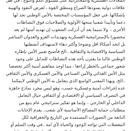
المجالات العسكرية والمخابراتية على مستوى الكم والنوع ، في ظل
علاقات دولية يسودها الصراع ومنطق القوة ، لفرض النفوذ والهيبة
بإشكالها ،في جعل المؤسسات المختصة بالأمن الوطني تجد لها
دعما وتأييدا شعبيا منحها الأولوية والصلاحيات فوق النشاطات
الأخرى ، ولا سيما بعد أن أدركت الشعوب إن تهديد أمنها لم يعد
محصورا بالإستراتيجية العسكرية وتهديدات الغزو والعدوان المباشر
بل اتخذ أشكالا اقل وضوحا وأكثر دهاء لاستهداف أنشطتها
السياسية والاقتصادية والثقافية ..الخ فأصبح تعبير الأمن بإطاره
الوطني غالبا ما يقترن بأحد هذه النشاطات للتدليل على وجود
شعور جماعي بالخطر إزاءها ، مما اوجد مفاهيم أمنية أكثر تخصصا
مثل الأمن الغذائي والأمن الصناعي والأمن العسكري والأمن الثقافي
..الخ، وبهذا المعنى الواسع الذي يتعامل به الأمن الوطني لايمكننا
عده إجراءات أمنية وعسكرية حسب، وهو ليس مجرد نماذج جاهزة
في التصرف السياسي أو الاقتصادي أو الثقافي حيال التعامل
الداخلي أو الخارجي .. وإنما هو تفكير ستراتيجي عام ينبع من
متطلبات حماية المصالح الأساسية لأي شعب.. يقدم الإجابات
النابعة من التصورات المستمدة من التاريخ والجغرافية لكل
المعضلات التي تواجه الوجود والحياة لأي امة ..في وقت السلم أو