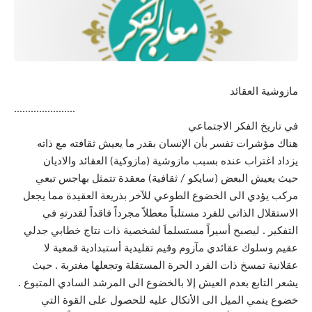
مازوشية العقائد
………………….
في تاريخ الفكر الاجتماعي
هناك مؤشرات تفسر بأن الإنسان بقدر ما يعيش ثقافته مع ذاته
يزداد اغتراب عنده بسبب مازوشية (مازوكية) العقائد والاديان
حيث يعيش البعض (سايكو / ثقافية) معقدة تتمثل بهاجس تبعي
مركب يؤدي الى الخضوع الطوعي للآخر بذريعة العقيدة مما يجعل
الاستقلال الذاتي للفرد مستلباً معطلاً مجرداً فاقداً لقدرتهِ في
التفكير . ليصبح أسيراً مستسلماَ لشخصية ذات نتاج خطابي جدلي
عقيم وسلوك عقائدي مآزوم وقيم تقليدية أستبدادية قمعية لا
عقلانية تمسخ ذات الفرد الحرة المستقلة وتجعلها مغتربة . حيث
يشعر التابع بعدم العيش إلا بالخضوع الى المرشد السادي المتبوع .
خضوع ينمي الميل الى الأتكال عليه للحصول على القوة التي