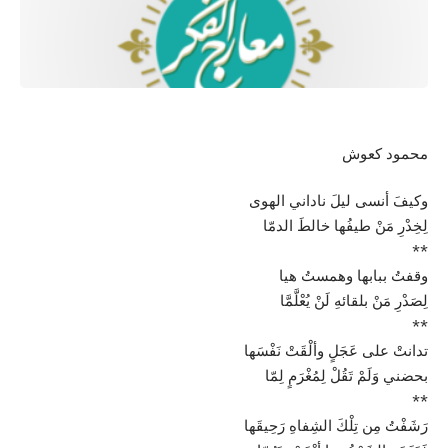
محمود كعوش
وكيفَ أنسى ليلَ ناداني الهوى
لِخِدْرِ مَنْ طيفُها خالطَ الدمّا
**
وقفتُ ببابها وهمستُ هيا
لِصَدْرِ مَنْ بلقائهِ لَنْ يُعْلَّمَّا
**
تدانتْ على عَجَلٍ وألْقَتْ نَفْسَها
بحضني وَلَمْ تَقُلْ لِمُغْرَمٍ لِمّا
**
رَشَفْتُ مِن تِلْكَ الشِفاهِ رَحِيقَها