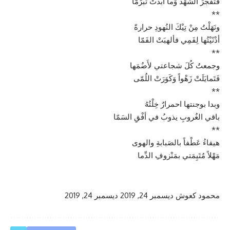
فَتَفَجَرَ الشَهْدُ وَما أبْدَتْ تبَرُمّا
**
ونَهَلْتُ مِنْ تِيْكَ النُهودِ حرارةً
أدْنًيْتُها لِفَمِي فألهبَتْ الفَمّا
**
وجمعتُ كُلَ شجاعتي لأَضُمَها
فَتَمايَلَتْ زَهْواً وَكَوَرَتْ اللُمّى
**
وبدا بوجنتها احمرارٌ خِلْتُهُ
باقي الغُروبِ يذوبُ في أفْقِ السَمّا
**
هيفاءُ عَطْفاً بالصَبابةِ والهوى
مَهْلاً مُتَيِمَتي بمَنْزوفِ الدِّما
محمود كعوش
ديسمبر 24, 2019
ديسمبر 24, 2019