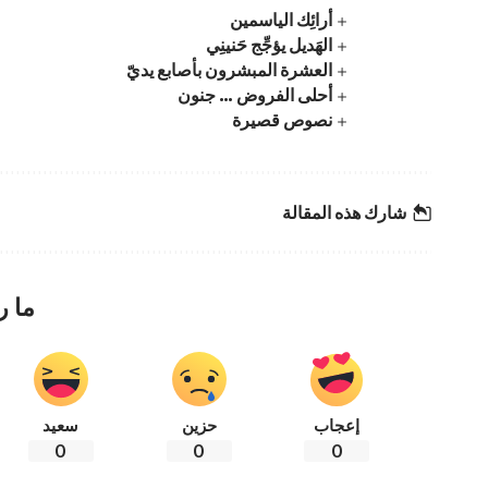
أرائِك الياسمين
الهَديل يؤجِّج حَنينِي
العشرة المبشرون بأصابع يديّ
أحلى الفروض … جنون
نصوص قصيرة
شارك هذه المقالة
ما ر
إعجاب
حزين
سعيد
0
0
0