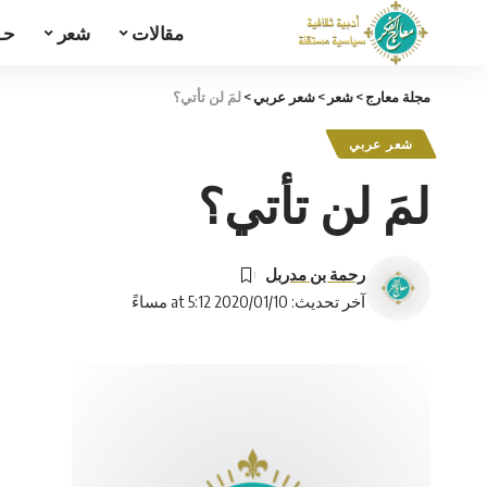
مقالات
شعر
حـ
مجلة معارج
>
شعر
>
شعر عربي
>
لمَ لن تأتي؟
شعر عربي
لمَ لن تأتي؟
رحمة بن مدربل
آخر تحديث: 2020/01/10 at 5:12 مساءً