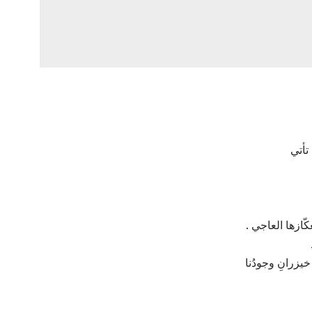
تأتي
عكّازها العاجي .
خيزرانِ وجودُنا