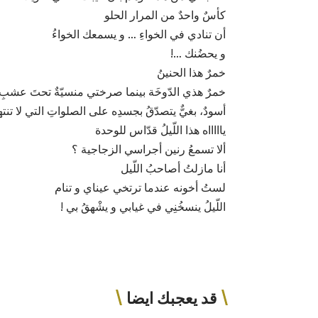
كأسٌ واحدٌ من المرار الحلو
أن تنادي في الخواءِ … و يسمعك الخواءُ
و يحضُنك …!
خمرٌ هذا الحنينُ
خمرٌ هذي الدّوخَة بينما صرختي منسيّةٌ تحتَ عشبِ ا
أسودٌ، بغيٌّ يتصدّقُ بجسدِه على الصلواتِ التي لا تنت
ياااااه هذا اللّيلُ قدّاس للوحدة
ألا تسمعُ رنين أجراسي الزجاجية ؟
أنا مازلتُ أصاحبُ اللّيل
لستُ أخونه عندما ترتخي عيناي و تنام
اللّيلُ ينسخُنِي في غيابي و يشْهقُ بي !
قد يعجبك ايضا