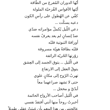
أيّها الدوران المُفرغ من الطّاقة
أيّتها الأقواس القُزحيّة الملولة
كفّي عن الهُطولِ على رأسِ الكون
دعيه يسكُت …
دعي اللّيل يُكملُ مؤامراته ضدّي
ضدّ إنسانٍ لم يعد يعرفُ نفسه
أوراقهُ الثبوتية قلبُه
قلبُه بطاقةُ هويّة مسروقة
زوّرتها الحُريّة الزائفة
في الّليل … يتوق الجسد إلى العِشق
يتوقُ العقل إلى الارتفاع
تهربُ الرّوح إلى مكانٍ علوي
حتى لا تشهد صراعهما معاً
أبدّيٌ و مخجل …
في الّليل أصاحب الأرواح الحائمة
أخبرتُ روحاً منها أنني أفتقدُ نفسي
عالجتني من هذا الوهم بأن غيبَتْ عقلي طويلاً