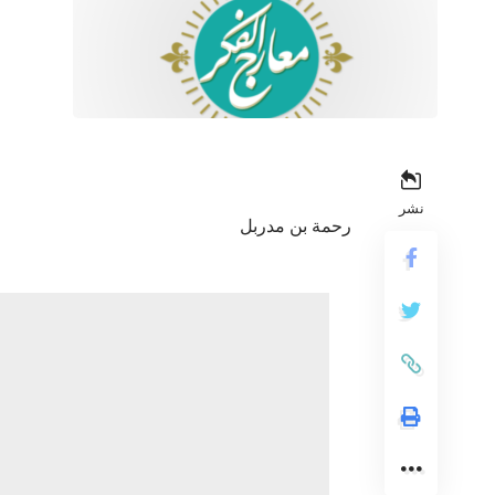
نشر
رحمة بن مدربل