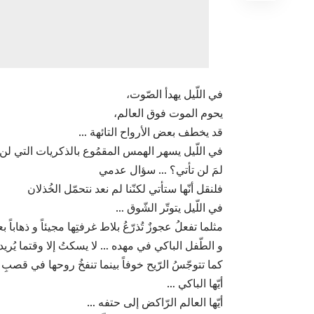
في اللّيل يهدأ الصّوت،
يحوم الموت فوق العالم،
قد يخطف بعض الأرواح التائهة …
في اللّيل يسهر الهمس المقمُوع بالذكريات التي لن 
لمَ لن تأتي؟ … سؤال عدمي
فلنقل أنّها ستأتي لكنّنا لم نعد نتحمّل الخُذلان
في اللّيل يتوتّر الشّوق …
مثلما تفعلُ عجوزٌ تُذرّعُ بلاط غرفتِها مجيئاً و ذهاباً ب
و الطّفل الباكي في مهده … لا يسكتُ إلا وقتما يُريد
كما تتوجّسُ الرّيح خوفاً بينما تنفخُ روحها في قصبِ 
أيّها الباكي …
أيّها العالم الرّاكض إلى حتفه …