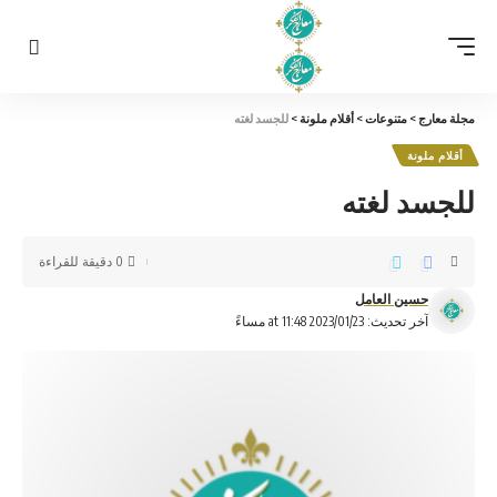
مجلة معارج
>
متنوعات
>
أقلام ملونة
>
للجسد لغته
أقلام ملونة
للجسد لغته
0 دقيقة للقراءة
حسين العامل
آخر تحديث: 2023/01/23 at 11:48 مساءً