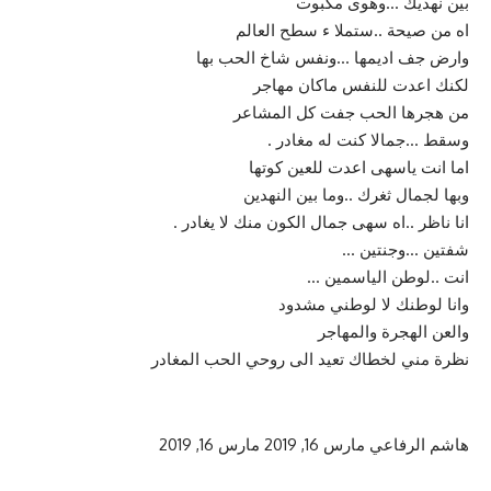
بين نهديك …وهوى مكبوت
اه من صيحة ..ستملا ء سطح العالم
وارض جف اديمها …ونفس شاخ الحب بها
لكنك اعدت للنفس ماكان مهاجر
من هجرها الحب جفت كل المشاعر
وسقط …جمالا كنت له مغادر .
اما انت ياسهى اعدت للعين كوتها
وبها لجمال ثغرك ..وما بين النهدين
انا ناظر ..اه سهى جمال الكون منك لا يغادر .
شفتين …وجنتين …
انت ..لوطن الياسمين …
وانا لوطنك لا لوطني مشدود
والعن الهجرة والمهاجر
نظرة مني لخطاك تعيد الى روحي الحب المغادر
هاشم الرفاعي
مارس 16, 2019
مارس 16, 2019