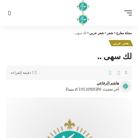
مجلة معارج
>
شعر
>
شعر عربي
>
لك سهى ..
شعر عربي
لك سهى ..
1 دقيقة للقراءة
هاشم الرفاعي
آخر تحديث: 2019/03/16 at 3:05 مساءً