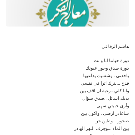
هاشم الرفاعي
دورة حياتنا انا وانت
دورة صدق وحور عيونك
ياخذني ..وشفتيك يداعبها
قدح …يترك اثرا في نفسي
وانا كلي ..رغبة ان اقف بين
يديك اسائل ..صدق سؤال
وأرى حبيتي سهى …
ساغادر ارضي ..واكون بين
صخور …وطين حر
بين الماء …وجرف النهر الهادر