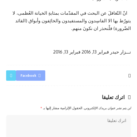
انّ التّغافلَ عن البحث في المقدّمات بمثابةِ الخيانة العُظمى، لا
يتورّط بها الا الفاسِدون والمستفيدون والخائِفون وأبواق (القائد
الضّرورة) فلْنحذر ان نكونَ منهم.
نـــزار حيدر
فبراير 13, 2016
فبراير 13, 2016
Facebook
اترك تعليقا
لن يتم نشر عنوان بريدك الإلكتروني.
الحقول الإلزامية مشار إليها بـ
*