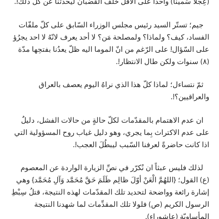
(عِجْلاً سَميناً) واحداً على الأقل خلفَ القُضبان ليحدّثنا عن كل ذلك!.
جيم؛ تستّر السيد رئيس مجلس الوزراء السّابق على كلّ ملفّات
الفساد، كيف؟ ولماذا؟ ولمصلحة مَن؟ لا أحد يعرف لانّهُ لا احد يجرُؤ
على السّؤال! على الرّغم من انّ الموما اليه ظلّ يعدُنا بفتحِها مدّة
(٨) سنوات ولكن طال الانتظار!.
ثمّ نتساءل؛ لماذا كلّ هذا الذي نراهُ اليوم يعصف بالعراق
والعراقيين؟!.
ان عدم الاهتمام بالمقدّمات لكلّ حالةٍ من حالات الفشل، دليلٌ
على عدم الاكتراث بِما يجري، وهو دليل غياب روح المسؤولية التي
اذا كانت حاضرةً لعرفنا السّبب ليبطُلَ العجب!.
لذلك فليس عبثاً ان نُكرّر في نصِّ الزيارة الواردة عن المعصوم
(ع) القول؛ {اللهُمَّ الْعَنْ أوّلَ ظالِم ظَلَمَ حَقَّ مُحَمَّد وَآلِ مُحَمَّد} وهي
إشارة رائعة وواضحة لتحديد تلك المقدّمات لهذه النتيجة، قتلُ سِبْطِ
الرسول الكريم (ص) فلولا تلك المقدِّمات لما شهدنا النتيجة
المأساويّة (عاشوراء).