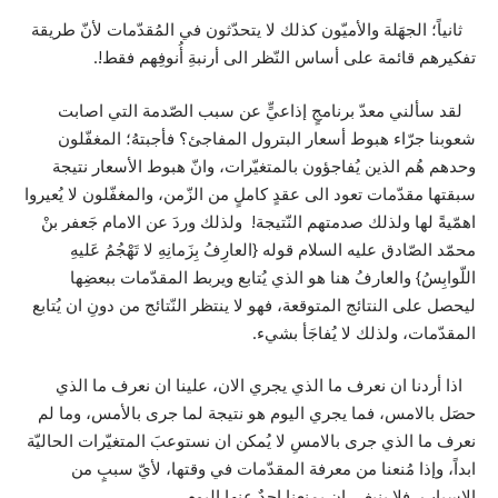
ثانياً؛ الجهَلة والأميّون كذلك لا يتحدّثون في المُقدّمات لأنّ طريقة
تفكيرهم قائمة على أساس النّظر الى أرنبةِ أُنوفِهم فقط!.
لقد سألني معدّ برنامجٍ إذاعيٍّ عن سبب الصّدمة التي اصابت
شعوبنا جرّاء هبوط أسعار البترول المفاجئ؟ فأجبتهُ؛ المغفّلون
وحدهم هُم الذين يُفاجؤون بالمتغيّرات، وانّ هبوط الأسعار نتيجة
سبقتها مقدّمات تعود الى عقدٍ كاملٍ من الزّمن، والمغفّلون لا يُعيروا
اهمّيةً لها ولذلك صدمتهم النّتيجة! ولذلك وردَ عن الامام جَعفر بنْ
محمّد الصّادق عليه السلام قوله {العارِفُ بِزَمانِهِ لا تَهْجُمُ عَليهِ
اللّوابِسُ} والعارفُ هنا هو الذي يُتابع ويربط المقدّمات ببعضِها
ليحصل على النتائج المتوقعة، فهو لا ينتظر النّتائج من دونِ ان يُتابع
المقدّمات، ولذلك لا يُفاجَأ بشيء.
اذا أردنا ان نعرف ما الذي يجري الان، علينا ان نعرف ما الذي
حصَل بالامس، فما يجري اليوم هو نتيجة لما جرى بالأمس، وما لم
نعرف ما الذي جرى بالامسِ لا يُمكن ان نستوعبَ المتغيّرات الحاليّة
ابداً، وإذا مُنعنا من معرفة المقدّمات في وقتها، لأيّ سببٍ من
الاسبابِ، فلا ينبغي ان يمنعنا احدٌ عنها اليوم.