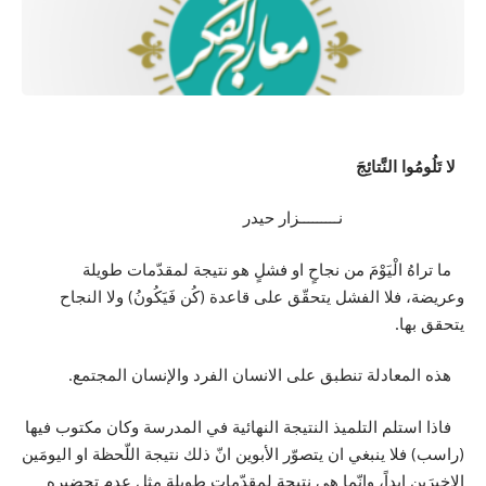
لا تَلُومُوا النَّتائِجَ
نـــــــــزار حيدر
ما تراهُ الْيَوْمَ من نجاحٍ او فشلٍ هو نتيجة لمقدّمات طويلة
وعريضة، فلا الفشل يتحقّق على قاعدة (كُن فَيَكُونُ) ولا النجاح
يتحقق بها.
هذه المعادلة تنطبق على الانسان الفرد والإنسان المجتمع.
فاذا استلم التلميذ النتيجة النهائية في المدرسة وكان مكتوب فيها
(راسب) فلا ينبغي ان يتصوّر الأبوين انّ ذلك نتيجة اللّحظة او اليومَين
الاخيرَين ابداً، وانّما هي نتيجة لمقدّمات طويلة مثل عدم تحضيرهِ