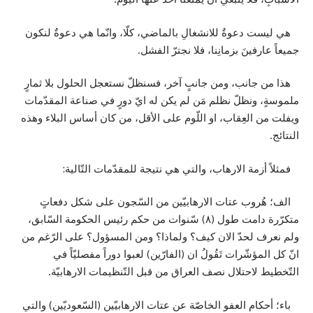
هي ليست دعوةٌ للانشغالِ بالماضي، كلّا، وانّما هي دعوةٌ لنكون
جميعاً عارفينَ بزمانِنا، فلا نجترّ الفشل.
هذا من جانب، ومن جانبٍ آخر، فسنظلّ نستعجل الحلول بلا ثمارٍ
ملموسةٍ، ونظلّ نظلم مَن لم يكن له ايّ دورٍ في صناعة المقدّمات
ويفلت من العِقاب، او اللّوم على الأقل، من كان أساس البلاء وهذه
النتائج.
فمثلاً أزمة الارهاب، والتي هي نتيجة للمقدّمات التّالية:
الف؛ هُروب عتات الارهابيّين من السّجون على شكل دفعاتٍ
متكرّرة دامت طول (٨) سّنوات من حكم رئيس الحكومة السّابق،
ولم نعرف لحدّ الان كيف؟ ولماذا؟ ومن المسؤول؟ على الرّغم من
انّ كل المؤشّرات تَقُولُ ان (الفارّين) لعبوا دوراً مفصليّاً في
التّخطيط لاحتلال نصف العراق من قبل التّنظيمات الارهابيّة.
باء؛ أحكام العفو الخاصّة عن عتات الارهابيّين (السّعوديّين) والتي