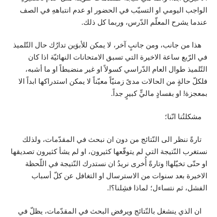
الواجب اليومي او التسيّب في الحضور او عدم انتباههِ في الصف
عندما يشرح المعلّم الدّرس، وربما كل ذلك.
هذا من جانب، ومن جانبٍ آخر، لا يمكن للأبوَين تدارُك حال التّلميذ
في الرّبع ساعة الاخيرة التي تسبق الامتحانات النهائيّة اذا كان
التّلميذ طوال العام الدّراسي كسولاً او غير منضبطاً او ما أشبه،
فلكلّ حالةٍ من الحالات مدىً زمنيّاً معيّناً لا يمكن استدراكها ابداً الا
بمعجزة! او بفسادٍ ماليٍّ كبيرٍ جداً.
مشكلتُنا انّنا؛
تارةً ننظر الى النّتائج من دون ان نبحث في المقدّمات، ولذلك
نستغرب النّتيجة التي لم يتوقّعها كثيرون، او لم يشأ كثيرون تصديقها
او حتّى تخيّلها! وتارةً أُخرى نريدُ ان نستدرك النّتيجة في اللّحظة
الاخيرة بعد سنوات من الاسترسال او التغافل عن كلّ أسباب
الفشل، ثم نتساءل؛ لماذا فشِلنا؟!.
ان الذي ينشغل بالنّتائج ويرفض البحث في المقدّمات، يظلّ في