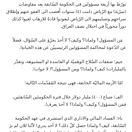
تورّط بها أربعة مسؤولين في الحكومة السّابقة بعد مفاوضات
(سرّية) مع الرّياض دامت (٤) سنوات أَفضت الى العفو عنهم وإطلاق
سراحهِم وتسليمهِم الى الرّياض ليعودوا قادةً للارهاب لعبوا كذلك
دوراً محوريّاً في احتلال نصف العراق.
مَن المسؤول؟ ولماذا؟ وكيف؟ لا أَحدَ يجرُؤ على السّؤال، فضلاً
عن الدّعوة لمحاكمة المسؤولين الرئيسييّن عن هذه الخيانةِ!.
جيم؛ صفقات السّلاح الوهميّة او الفاسدة او المشبوهة، وتقدّر
بالمليارات! كيف؟ ولماذا؟ ومن المسؤول؟! لا جواب!.
امّا الأزمة الماليّة الخانقة، فهي نتيجة المُقدّمات التّالية؛
الف؛ ضياع (٤٠٠) مليار دولار خلال فترة الحكومتَين السّابقتَين،
فمَن المسؤول؟ وكيف؟ ولماذا؟ لا أحدَ يعرف!.
باء؛ الفساد المالي والاداري الذي استشرى في عهد الحكومة
السّابقة، كيف؟ ولماذا حصل كلّ ذلك؟ لا أحد يدري! لأنّنا للان لم نرَ