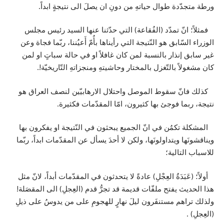
ورطة متجدّدة طوال حياتهِ من دونِ ان يصلَ الى نتيجةٍ ابداً.
فمثلاً؛ انّ تمدّد (الفُقاعة) التي حدّثنا عنها السيد رئيس مجلس
الوزراء السّابق هو النّتيجة التي رأيناها بأُمّ أَعيُننا، ربّما فجاة وعن
غير سابق إنذار بالنسبة لمن كان غافلاً او في حالة سباتٍ او لمن
كان مشغولاً بالتّغزل بالمختار وحاشيتهِ ومنجزاتهِ التّاريخيّة!.
كذلك فانّ سقوط الموصل واحتلال الارهابيّين لنصف العراق هو
نتيجة، ربما فوجئ بها كثيرون، امّا المقدّمات فكثيرة.
المشكلة تكمُن في انّ الجميع يبحثون في النّتيجة او يفكرون بها
ويناقشونَها ويتداولونَها، ولكن لا أحدَ يسأل عن المقدّمات ابداً، ربّما
للاسباب التالية؛
أولاً؛ (عَبَدَةُ العِجْلِ) عادةً لا يتحدثون في المقدّمات أبداً، لانّ مثل
هذا الحديث يفتح ملفّات قديمة قد تجرُّ قدم (العِجلِ) الى المقصَلة!
ولذلك تراهم مستنفَرون ليلَ نهارٍ للهجومِ على من يدوسُ على ذيلِ
(العِجلِ) .