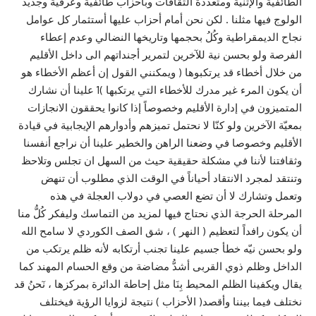
الطائفية والإثنية ومتعددة الثقافات وبأحزاب طائفية وعرقية وجديد
الولوج فيها مثلنا . لكن نحن أمام أحزاب عليها أستثمار كل عوامل
نجاح الديمقراطية وكُلُ بحجمها وتاريخها النضالي وعدم إعطاء
الفرصة ولو بحسن نية للآخرين لتمرير أجنداتهم الى داخل الأقليم
من خلال أخطاء قد يرتكبوها ( ويمكنني القول إن أعظم الأخطاء هو
أن يكون المرء غير مدرك للأخطاء التي يرتكبها )1 علينا أن نشارك
المتميزون في إدارة الأقليم وخصوصاً إذا كانوا يحققون الانجازات
بمعيّة الآخرين ولو كنّا لا نحتمل تميزهم وأدوارهم الإيجابية في قيادة
الأقليم وخصوصا في وضعنا الراهن والخطير علينا أن نراجع أنفسنا
وثقافتنا لأننا في مشكلة حقيقية حيث من السهل ان تجلس وتلاحظ
وتنتقد لمجرد الانتقاد أحياناً في الوقت الذي مطلوب أن تنهض
وتعمل وتشارك لا أن تضع العصي في دولاب العجلة في هذه
المرحلة الحرجة الذي نحتاج فيها لمزيد من التماسك وليفكر كُلُّ منا
أن يكون رافداً لتعظيم ( النهر ) ، شق الصف الكوردي لا سامح الله
ولو بحسن نيّه خطأ جسيم علينا تجنب أرتكابه لأنه ظلم يرتكب من
الداخل وظلم ذوي القربى أشدُّ مضاضة من وقع الحسام المهند كما
يقال ويكفينا الظلم المحيط بِنَا مثل إحاطة الدائرة بمركزها ، نٓحنُ قد
نختلف فيما بيننا وأقصد( الأحزاب ) نتيجة لزوايا الرؤية فيختلف