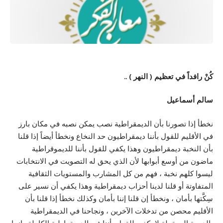
كُنْ رافداً في تعظيم ( النهر ) ..
سالم أسماعيل
نخطأ إذا تصورنا بأن الديمقراطية نصب يمكن نصبه في مكان بارز
في الأقليم للقول بأننا ديمقراطيون حد النخاع ونخطأ أيضاً إذا قلنا
بأن النخبة ديمقراطيون وهذا يكفي للقول بأننا للديموقراطية
ماضون من أوسع أبوابها لأن الذي يحق له التصويت في الانتخابات
ليسوا كلهم نخبة ، فهم من كل المشارب والمستويات الثقافية
المتفاوتة أو قلنا لدينا أحزاب ديمقراطية وهذا يكفي أن نسير على
سِكَّتها بأمان ، ونخطأ إن قلنا إننا بأمان وكذلك نخطأ إذا قلنا بأن
الأقليم محصن من تدخلات الآخرين ، ونجاحنا في الديمقراطية