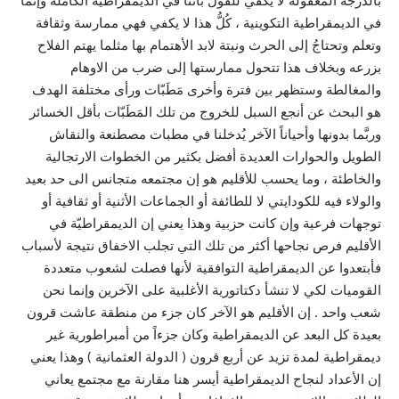
بالدرجة المعقولة لا يكفي للقول بأننا في الديمقراطية الكاملة وإنما
في الديمقراطية التكوينية ، كُلُّ هذا لا يكفي فهي ممارسة وثقافة
وتعلم وتحتاجُ إلى الحرث ونبتة لابد الأهتمام بها مثلما يهتم الفلاح
بزرعه وبخلاف هذا تتحول ممارستها إلى ضرب من الاوهام
والمغالطة وستظهر بين فترة وأخرى مَطَبّات ورأى مختلفة الهدف
هو البحث عن أنجع السبل للخروج من تلك المَطَبّات بأقل الخسائر
وربَّما بدونها وأحياناً الآخر يُدخلنا في مطبات مصطنعة والنقاش
الطويل والحوارات العديدة أفضل بكثير من الخطوات الارتجالية
والخاطئة ، وما يحسب للأقليم هو إن مجتمعه متجانس الى حد بعيد
والولاء فيه للكودايتي لا للطائفة أو الجماعات الأثنية أو ثقافية أو
توجهات فرعية وإن كانت حزبية وهذا يعني إن الديمقراطيّة في
الأقليم فرص نجاحها أكثر من تلك التي تجلب الاخفاق نتيجة لأسباب
فأبتعدوا عن الديمقراطية التوافقية لأنها فصلت لشعوب متعددة
القوميات لكي لا تنشأ دكتاتورية الأغلبية على الآخرين وإنما نحن
شعب واحد . إن الأقليم هو الآخر كان جزء من منطقة عاشت قرون
بعيدة كل البعد عن الديمقراطية وكان جزءاً من أمبراطورية غير
ديمقراطية لمدة تزيد عن أربع قرون ( الدولة العثمانية ) وهذا يعني
إن الأعداد لنجاح الديمقراطية أيسر هنا مقارنة مع مجتمع يعاني