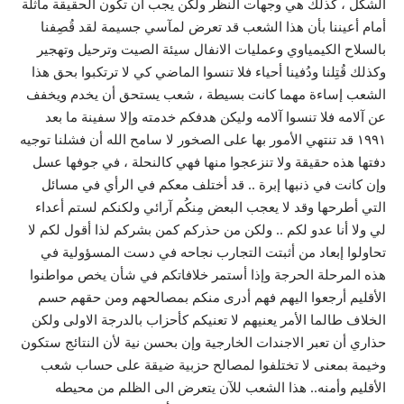
الشكل ، كذلك هي وجهات النظر ولكن يجب أن تكون الحقيقة ماثلة
أمام أعيننا بأن هذا الشعب قد تعرض لمآسي جسيمة لقد قُصِفنا
بالسلاح الكيمياوي وعمليات الانفال سيئة الصيت وترحيل وتهجير
وكذلك قُتِلنا ودُفينا أحياء فلا تنسوا الماضي كي لا ترتكبوا بحق هذا
الشعب إساءة مهما كانت بسيطة ، شعب يستحق أن يخدم ويخفف
عن آلامه فلا تنسوا آلامه وليكن هدفكم خدمته وإلا سفينة ما بعد
١٩٩١ قد تنتهي الأمور بها على الصخور لا سامح الله أن فشلنا توجيه
دفتها هذه حقيقة ولا تنزعجوا منها فهي كالنحلة ، في جوفها عسل
وإن كانت في ذنبها إبرة .. قد أختلف معكم في الرأي في مسائل
التي أطرحها وقد لا يعجب البعض مِنكُم آرائي ولكنكم لستم أعداء
لي ولا أنا عدو لكم .. ولكن من حذركم كمن بشركم لذا أقول لكم لا
تحاولوا إبعاد من أثبتت التجارب نجاحه في دست المسؤولية في
هذه المرحلة الحرجة وإذا أستمر خلافاتكم في شأن يخص مواطنوا
الأقليم أرجعوا اليهم فهم أدرى منكم بمصالحهم ومن حقهم حسم
الخلاف طالما الأمر يعنيهم لا تعنيكم كأحزاب بالدرجة الاولى ولكن
حذاري أن تعبر الاجندات الخارجية وإن بحسن نية لأن النتائج ستكون
وخيمة بمعنى لا تختلفوا لمصالح حزبية ضيقة على حساب شعب
الأقليم وأمنه.. هذا الشعب للآن يتعرض الى الظلم من محيطه