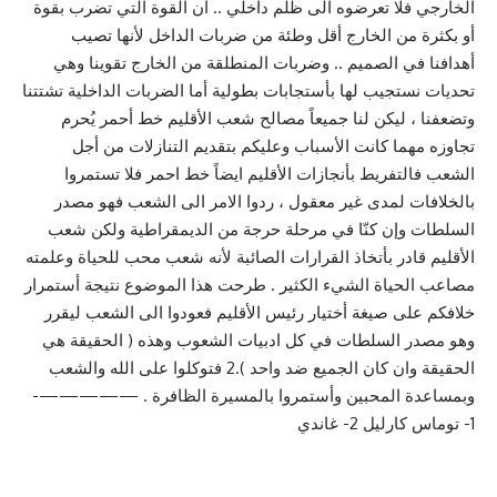
الخارجي فلا تعرضوه الى ظلم داخلي .. أن القوة التي تضرب بقوة
أو بكثرة من الخارج أقل وطئة من ضربات الداخل لأنها تصيب
أهدافنا في الصميم .. وضربات المنطلقة من الخارج تقوينا وهي
تحديات نستجيب لها بأستجابات بطولية أما الضربات الداخلية تشتتنا
وتضعفنا ، ليكن لنا جميعاً مصالح شعب الأقليم خط أحمر يُحرم
تجاوزه مهما كانت الأسباب وعليكم بتقديم التنازلات من أجل
الشعب فالتفريط بأنجازات الأقليم ايضاً خط احمر فلا تستمروا
بالخلافات لمدى غير معقول ، ردوا الامر الى الشعب فهو مصدر
السلطات وإن كنّا في مرحلة حرجة من الديمقراطية ولكن شعب
الأقليم قادر بأتخاذ القرارات الصائبة لأنه شعب محب للحياة وعلمته
مصاعب الحياة الشيء الكثير . طرحت هذا الموضوع نتيجة أستمرار
خلافكم على صيغة أختيار رئيس الأقليم فعودوا الى الشعب ليقرر
وهو مصدر السلطات في كل ادبيات الشعوب وهذه ( الحقيقة هي
الحقيقة وان كان الجميع ضد واحد ).2 فتوكلوا على الله والشعب
وبمساعدة المحبين وأستمروا بالمسيرة الظافرة . —————-
1- توماس كارليل 2- غاندي