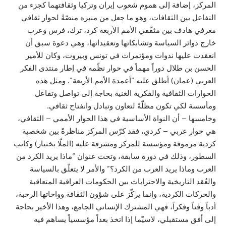
المركز، إضافة إلى هموم شعوب إيران وتركيا وثقافتهما كجزء من
التفاعل بين الثقافات، وهو ما جعل من منبره منصّةً لحوار ثقافي
معرفي هادف بين مثقّفي الأمم الأربعة كرد، ترك، فرس وعرب
خارج دوائر السياسة وتشابكاتها وتعقيداتها، وهي دعوة سبق أن
انعقدت عليها ندوات ومؤتمرات في تونس وبيروت، وكان للأمير
الحسن بن طلال دوراً مهماً في حوار نظّمه في إطار منتدى الفكر
العربي (عمان) أطلق عليه “أعمدة الأمم الأربعة”. ومثل هذه
الحوارات الثقافية والفكرية الغنية بحاجة إلى تواصل وتفاعل
ومأسسة لكي تكون مظلّةً لتعاون وتبادل وانفتاح ثقافي.
وخامسها – أن النواة الأساسية في هذا الحوار الأممي – الثقافي،
هي حوار عربي – كردي، فقد كرّس المركز مناظرةً بين شخصية
كردية مرموقة ومؤسسة للمركز ومشرفة عليه (الملّا بختيار) وكاتب
السطور، وذلك في دورة سابقة، وتحت عنوان “ماذا يريد الكرد من
العرب وماذا يريد العرب من الكرد؟” والأمر لا يتعلّق بالسياسة
والعُقد التاريخية والاحترابات بين الحكومات العراقية المتعاقبة
والحركات الكردية، وإنما يركّز على شؤون الثقافة وواحاتها الرحبة،
أدباً وفناً وفكراً، فهي المشترك الإنساني الجامع، وهذا الأخير بحاجة
إلى أفق مستقبلي، لاسيّما إذا اتخذ بعداً مؤسسياً يساهم فيه