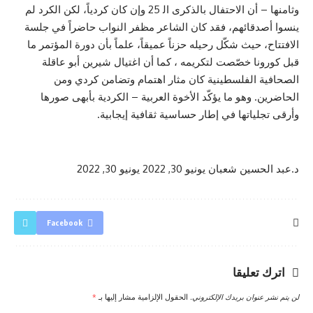
وثامنها – أن الاحتفال بالذكرى اﻟ 25 وإن كان كردياً، لكن الكرد لم
ينسوا أصدقائهم، فقد كان الشاعر مظفر النواب حاضراً في جلسة
الافتتاح، حيث شكّل رحيله حزناً عميقاً، علماً بأن دورة المؤتمر ما
قبل كورونا خصّصت لتكريمه ، كما أن اغتيال شيرين أبو عاقلة
الصحافية الفلسطينية كان مثار اهتمام وتضامن كردي ومن
الحاضرين. وهو ما يؤكّد الأخوة العربية – الكردية بأبهى صورها
وأرقى تجلياتها في إطار حساسية ثقافية إيجابية.
د.عبد الحسين شعبان
يونيو 30, 2022
يونيو 30, 2022
Facebook
اترك تعليقا
لن يتم نشر عنوان بريدك الإلكتروني.
الحقول الإلزامية مشار إليها بـ
*