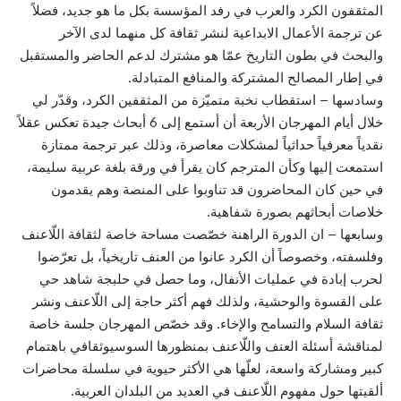
المثقفون الكرد والعرب في رفد المؤسسة بكل ما هو جديد، فضلاً
عن ترجمة الأعمال الابداعية لنشر ثقافة كل منهما لدى الآخر
والبحث في بطون التاريخ عمّا هو مشترك لدعم الحاضر والمستقبل
في إطار المصالح المشتركة والمنافع المتبادلة.
وسادسها – استقطاب نخبة متميّزة من المثقفين الكرد، وقدّر لي
خلال أيام المهرجان الأربعة أن أستمع إلى 6 أبحاث جيدة تعكس عقلاً
نقدياً معرفياً حداثياً لمشكلات معاصرة، وذلك عبر ترجمة ممتازة
استمعت إليها وكأن المترجم كان يقرأ في ورقة بلغة عربية سليمة،
في حين كان المحاضرون قد تناوبوا على المنصة وهم يقدمون
خلاصات أبحاثهم بصورة شفاهية.
وسابعها – ان الدورة الراهنة خصّصت مساحة خاصة لثقافة اللّاعنف
وفلسفته، وخصوصاً أن الكرد عانوا من العنف تاريخياً، بل تعرّضوا
لحرب إبادة في عمليات الأنفال، وما حصل في حلبجة شاهد حي
على القسوة والوحشية، ولذلك فهم أكثر حاجة إلى اللّاعنف ونشر
ثقافة السلام والتسامح والإخاء. وقد خصّص المهرجان جلسة خاصة
لمناقشة أسئلة العنف واللّاعنف بمنظورها السوسيوثقافي باهتمام
كبير ومشاركة واسعة، لعلّها هي الأكثر حيوية في سلسلة محاضرات
ألقيتها حول مفهوم اللّاعنف في العديد من البلدان العربية.