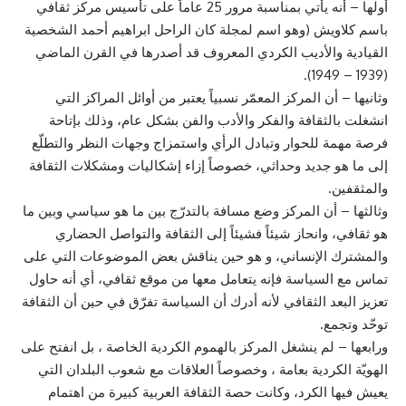
أولها – أنه يأتي بمناسبة مرور 25 عاماً على تأسيس مركز ثقافي
باسم كلاويش (وهو اسم لمجلة كان الراحل ابراهيم أحمد الشخصية
القيادية والأديب الكردي المعروف قد أصدرها في القرن الماضي
(1939 – 1949).
وثانيها – أن المركز المعمّر نسبياً يعتبر من أوائل المراكز التي
انشغلت بالثقافة والفكر والأدب والفن بشكل عام، وذلك بإتاحة
فرصة مهمة للحوار وتبادل الرأي واستمزاج وجهات النظر والتطلّع
إلى ما هو جديد وحداثي، خصوصاً إزاء إشكاليات ومشكلات الثقافة
والمثقفين.
وثالثها – أن المركز وضع مسافة بالتدرّج بين ما هو سياسي وبين ما
هو ثقافي، وانحاز شيئاً فشيئاً إلى الثقافة والتواصل الحضاري
والمشترك الإنساني، و هو حين يناقش بعض الموضوعات التي على
تماس مع السياسة فإنه يتعامل معها من موقع ثقافي، أي أنه حاول
تعزيز البعد الثقافي لأنه أدرك أن السياسة تفرّق في حين أن الثقافة
توحّد وتجمع.
ورابعها – لم ينشغل المركز بالهموم الكردية الخاصة ، بل انفتح على
الهويّة الكردية بعامة ، وخصوصاً العلاقات مع شعوب البلدان التي
يعيش فيها الكرد، وكانت حصة الثقافة العربية كبيرة من اهتمام