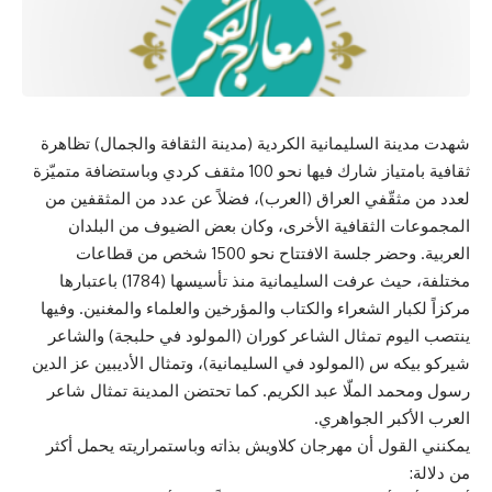
شهدت مدينة السليمانية الكردية (مدينة الثقافة والجمال) تظاهرة
ثقافية بامتياز شارك فيها نحو 100 مثقف كردي وباستضافة متميّزة
لعدد من مثقّفي العراق (العرب)، فضلاً عن عدد من المثقفين من
المجموعات الثقافية الأخرى، وكان بعض الضيوف من البلدان
العربية. وحضر جلسة الافتتاح نحو 1500 شخص من قطاعات
مختلفة، حيث عرفت السليمانية منذ تأسيسها (1784) باعتبارها
مركزاً لكبار الشعراء والكتاب والمؤرخين والعلماء والمغنين. وفيها
ينتصب اليوم تمثال الشاعر كوران (المولود في حلبجة) والشاعر
شيركو بيكه س (المولود في السليمانية)، وتمثال الأديبين عز الدين
رسول ومحمد الملّا عبد الكريم. كما تحتضن المدينة تمثال شاعر
العرب الأكبر الجواهري.
يمكنني القول أن مهرجان كلاويش بذاته وباستمراريته يحمل أكثر
من دلالة: