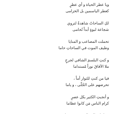
ويا عطر الحياة و أي عطرٍ
كعطر الياسمين بل الخزامى
لكِ الساحاتُ شاهدةٌ لتروي
شجاعة لبوةٍ أبداً تُحامى
تحملت المصاعب و المنايا
وطيف الموت في الساحاتِ حاما
و كنتِ البلسمَ الشافي لجرحٍ
ملا الآفاقَ نوراً مُستداما
فيا من كنتِ للثوار أماً ،
تحرضهم على الجُلّى ، و ياما
و أنجبتِ الكثير بكل عصرٍ
كرام الناس مَن كانوا عظاما