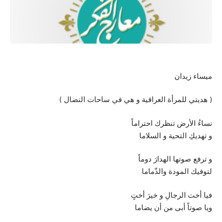
ميساء زيدان
( هديتي للمرأة العراقية و هي في ساحات النضال )
نساءُ الأرض تنظرك احتراماً
و تهديكِ التحية و السلاما
و ترفع صوتها الهدارَ دوماً
لتوفيك المودة والذّماما
فيا أخت الرجالِ و خيرَ أختٍ
ويا صوتاً أبى من أن يضاما