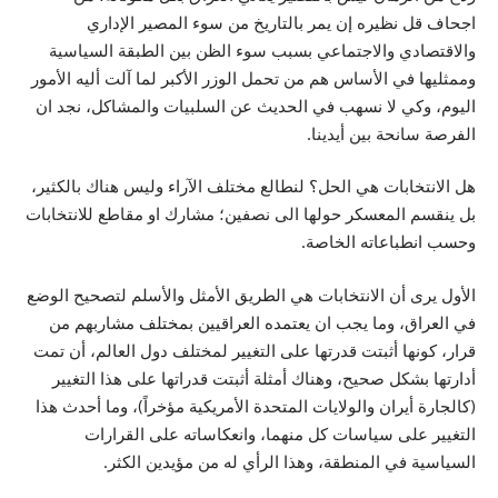
اجحاف قل نظيره إن يمر بالتاريخ من سوء المصير الإداري
والاقتصادي والاجتماعي بسبب سوء الظن بين الطبقة السياسية
وممثليها في الأساس هم من تحمل الوزر الأكبر لما آلت أليه الأمور
اليوم، وكي لا نسهب في الحديث عن السلبيات والمشاكل، نجد ان
الفرصة سانحة بين أيدينا.
هل الانتخابات هي الحل؟ لنطالع مختلف الآراء وليس هناك بالكثير،
بل ينقسم المعسكر حولها الى نصفين؛ مشارك او مقاطع للانتخابات
وحسب انطباعاته الخاصة.
الأول يرى أن الانتخابات هي الطريق الأمثل والأسلم لتصحيح الوضع
في العراق، وما يجب ان يعتمده العراقيين بمختلف مشاربهم من
قرار، كونها أثبتت قدرتها على التغيير لمختلف دول العالم، أن تمت
أدارتها بشكل صحيح، وهناك أمثلة أثبتت قدراتها على هذا التغيير
(كالجارة أيران والولايات المتحدة الأمريكية مؤخراً)، وما أحدث هذا
التغيير على سياسات كل منهما، وانعكاساته على القرارات
السياسية في المنطقة، وهذا الرأي له من مؤيدين الكثر.