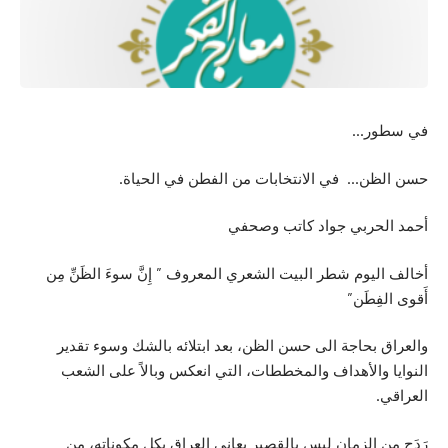
في سطور…
حسن الظن… في الانتخابات من الفطن في الحياة.
أحمد الحربي جواد كاتب وصحفي
أخالف اليوم شطر البيت الشعري المعروف ”
إِنَّ سوءَ الظَنِّ مِن
أَقوى الفِطَن”
والعراق بحاجة الى حسن الظن، بعد ابتلائه بالشك وسوء تقدير
النوايا والأهداف والمخططات، التي انعكس وبالاً على الشعب
العراقي.
رَدَح من الزمان ليس بالقصير يعاني العراق بكل مكوناته، من