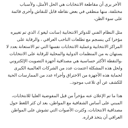
الأخر يرى أن مقاطعة الانتخابات هي الحل الأمثل، ولأسباب
مختلفة، منها منطقي في بعض نقاطه قابل للنقاش وأخرى قائمة
على سوء الظن،
مثل النظام الفني للدوائر الانتخابية (سانت ليغو )، الذي تم تغييره
مؤخرا كي ينسجم مع تطلعات الناخب العراقي ، والرقابة على
المراكز الانتخابية وعملية الانتخابات نفسها التي تم الاستعانة بعدد لا
يستهان به من المنظمات الدولية والمحلية للرقابة على الانتخابات
،والنقطة الأكثر حساسية هي مصداقية أجهزة التصويت الإلكتروني
ولحل هذه المشكلة اعتمدت عدد من الشركات العالمية الكبرى
لحماية هذه الأجهزة من الاختراق وأجراء عدد من الممارسات الحية
للكشف عن أي تلاعب موجود..
هذا ما تم الإعلان عنه مؤخراً من قبل المفوضية العليا للانتخابات،
المبني على أساس الشفافية مع المواطن، بعد ان كثر اللغط حول
مصداقية الانتخابات، وكثرت الأصوات التي تشوش على المواطن
العراقي أن يتخذ قراره.