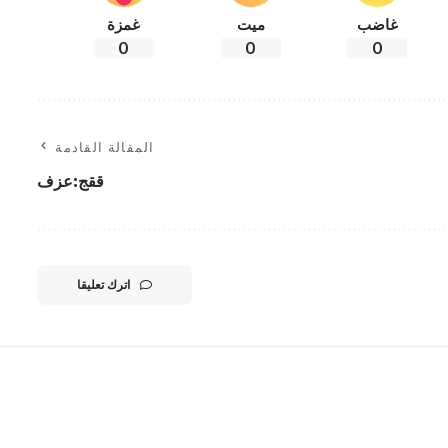
غاضب
ميت
غمزة
0
0
0
المقالة القادمة
ققج:عزف
اترك تعليقا