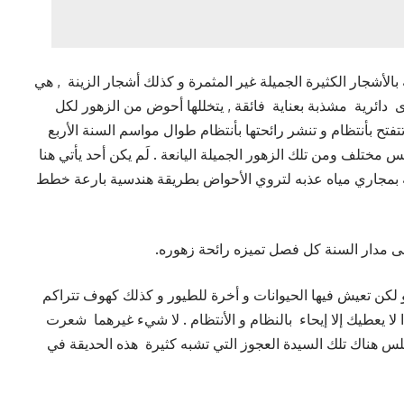
 بالأشجار الكثيرة الجميلة غير المثمرة و كذلك أشجار الزينة , هي
ئرية مشذبة بعناية فائقة , يتخللها أحوض من الزهور لكل
تح بأنتظام و تنشر رائحتها بأنتظام طوال مواسم السنة الأربع
ختلف ومن تلك الزهور الجميلة اليانعة . لَم يكن أحد يأتي هنا
لة بمجاري مياه عذبه لتروي الأحواض بطريقة هندسية بارعة خطط
لى مدار السنة كل فصل تميزه رائحة زهوره.
كن تعيش فيها الحيوانات و أخرة للطيور و كذلك كهوف تتراكم
ا يعطيك إلا إيحاء بالنظام و الأنتظام . لا شيء غيرهما شعرت
س هناك تلك السيدة العجوز التي تشبه كثيرة هذه الحديقة في