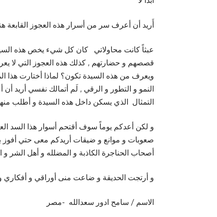
أبداً لا
أَريد أن أعرف سر من أسرار هذه العجوز القابعة ه
عبثاً كانت محاولاتي كان كل شيء يخص هذه السيدة
قصصهم و حضارتهم , كذلك هذه العجوز التي لا يعرف
ويعرف من هذه السيدة تكون؟ لماذا أختارت هذا ال
النمو و التطور و الرقي , لَم أتمالك نفسي أريد
التمثال الذي يسكن داخل هذه السيدة و أطلب منها
و لكن أعدكم يوماً سوف أقتحم أسوار هذا السد العتي
صعوبات و موانع و ضيقات أريدكم معى حتي أفوز بأس
أصحاب الحناجرة الكاذبة و المضلله و أهل الشر و ال
و أرتجت الحديقة و ضاعت منى أوراقي و أفكار
الاسم / سامح ادور سعدالله -مصر