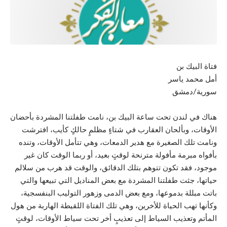
فتاة البيك بن
أمل محمد ياسر
سورية/دمشق
هناك في لندن تحت ساعة البيك بن، نامت طفلتنا المشردة بأحضان
الأوقات، وبألحان العقارب في شتاءٍ مظلمٍ حالكٍ كأيب، افترشت
ونامت تلك الصغيرة مع هدير الدمعات، وهي تتأمل الأوقات، وتنده
بأفواه مبرمة مأفولة مترنحة لوقتٍ بعيد، أو ربما الوقت كان غير
موجود، فقد تكون تتوهم بتلك الدقائق، والوقت قد هرب من سلالم
حياتها، جثت طفلتنا المشردة مع بعض المناديل التي تبيعها والتي
باتت مبللة بدموعها، ومع بعض الدمى وزهور التوليب البنفسجية،
وكأنها تهب الحياة للأخرين، وهي تلك الفتاة اللقيطة الهاربة من هول
المأتم وتعذيب السياط إلى تعذيبٍ أخر تحت سياط الأوقات، لوقتٍ