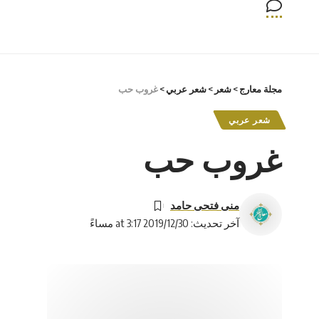
مجلة معارج
>
شعر
>
شعر عربي
>
غروب حب
شعر عربي
غروب حب
منى فتحى حامد
آخر تحديث: 2019/12/30 at 3:17 مساءً