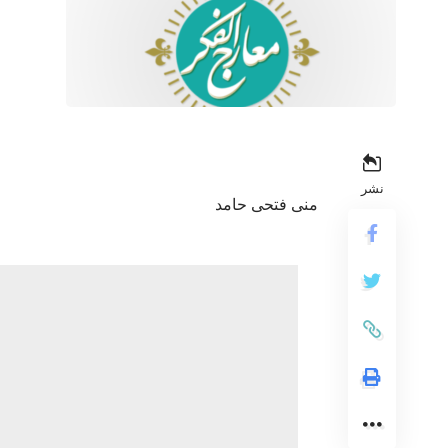
نشر
منى فتحى حامد