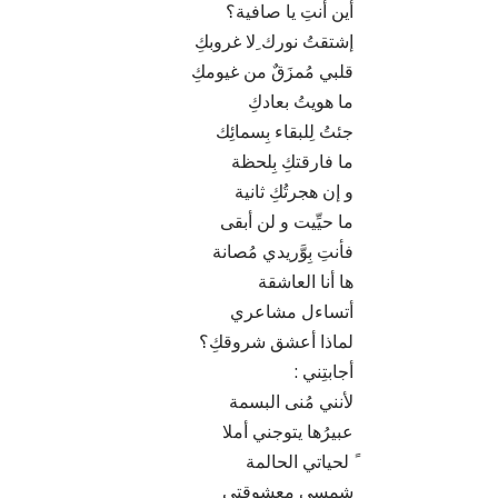
أين أنتِ يا صافية؟
إشتقتُ نورك ِلا غروبكِ
قلبي مُمزَقٌ من غيومكِ
ما هويتُ بعادكِ
جئتُ لِلبقاء بِسمائِك
ما فارقتكِ بِلحظة
و إن هجرتُكِ ثانية
ما حيِّيت و لن أبقى
فأنتِ بِوَّريدي مُصانة
ها أنا العاشقة
أتساءل مشاعري
لماذا أعشق شروقكِ؟
أجابتِني :
لأنني مُنى البسمة
عبيرُها يتوجني أملا
ً لحياتي الحالمة
شمسي معشوقتي