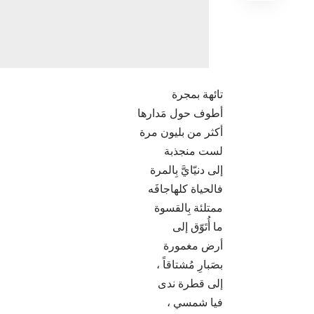
تائهة بمجرة
أطوف حول مَدارها
أكثر من بليون مرة
لست منجذبة
إلى دنيّايَّ بِالمرة
فالحياة كلهاجافَه
ممتلئة بِالقسوة
ما أُتَوّق إلى
أرض مغمورة
بصَبارِ مُشتاقاً ،
إلى قطرة ندى
فيا شمسي ،