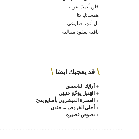
فلن أغيبُ عن ،
همساتكِ بَتا
بل أنتِ بضلوعي
باقية لِعقود متتالية
قد يعجبك ايضا
أرائِك الياسمين
الهَديل يؤجِّج حَنينِي
العشرة المبشرون بأصابع يديّ
أحلى الفروض … جنون
نصوص قصيرة