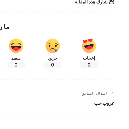
شارك هذه المقالة
ما ر
إعجاب
حزين
سعيد
0
0
0
المقال السابق
غروب حب