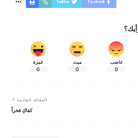
Twitter
Facebook
أيك؟
غاضب
ميت
غمزة
0
0
0
المقالة القادمة
كفاكِ فخراً