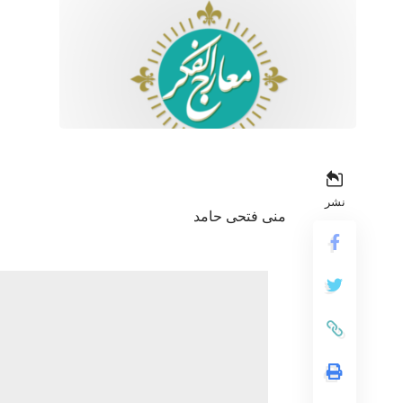
نشر
منى فتحى حامد