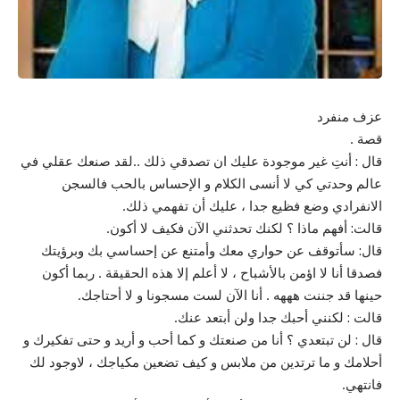
عزف منفرد
قصة .
قال : أنتِ غير موجودة عليك ان تصدقي ذلك ..لقد صنعك عقلي في
عالم وحدتي كي لا أنسى الكلام و الإحساس بالحب فالسجن
الانفرادي وضع فظيع جدا ، عليك أن تفهمي ذلك.
قالت: أفهم ماذا ؟ لكنك تحدثني الآن فكيف لا أكون.
قال: سأتوقف عن حواري معك وأمتنع عن إحساسي بك وبرؤيتك
فصدقا أنا لا اؤمن بالأشباح ، لا أعلم إلا هذه الحقيقة . ربما أكون
حينها قد جننت هههه . أنا الآن لست مسجونا و لا أحتاجك.
قالت : لكنني أحبك جدا ولن أبتعد عنك.
قال : لن تبتعدي ؟ أنا من صنعتك و كما أحب و أريد و حتى تفكيرك و
أحلامك و ما ترتدين من ملابس و كيف تضعين مكياجك ، لاوجود لك
فانتهي.