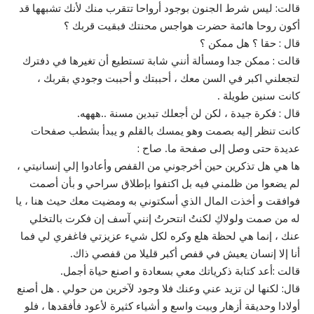
قالت: ليس شرط الجنون بوجود أرواحا تتقرب منك لأنك تشبهها قد
أكون روحا هائمة حضرت هواجس محنتك فبقيت قربك ؟
قال : حقا ؟ هل ممكن ؟
قالت : ممكن جدا ومسألة أنني شابة تستطيع أن تغيرها في دفترك
لتجعلني اكبر في السن معك ، أحببتك و أحببت وجودي بقربك ،
كانت سنين طويلة .
قال : فكرة جيدة ، لكن لن أجعلك تبدين مسنة ..هههه.
كانت تنظر إليه بصمت وهو يمسك بالقلم و يبدأ بشطب صفحات
عديدة حتى وصل إلى صفحة ما. صاح :
ها هي هل تذكرين حين أخرجوني من القفص وأعادوا إلي إنسانيتي ،
لم يضعوا من ظلمني فيه بل اكتفوا بإطلاق سراحي و بأن أصمت
فوافقت و أخذت المال الذي أسكتوني به ومضيت معك حيث هنا ، يا
له من صمت ولولاكِ لكنتُ انتحرتُ إنني آسف إن فكرت بالتخلي
عنك ، إنما هي لحظة هلع وكره لكل شيء عزيزتي فاغفري لي فما
أنا إلا إنسان يعيش في قفص أكبر قليلا من قفصي ذاك.
قالت :أعد كتابة ذكرياتك معي بسعادة و اصنع حياة أجمل.
قال: لكنها لن تزيد عني وعنك فلا وجود لآخرين من حولي . هل أصنع
أولادا وحديقة أزهار وبيت واسع و أشياء كثيرة لأعود فأفقدها ، فلو