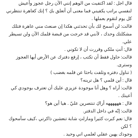
قال اجل : لقد اكتفيت من الوهم إنني الآن رجل عجوز وأعيش
لنفسي براتب يكفيني فما معنى أن أتعلق بكِ ؟ إنك كعاهرة تنتظرني
كل يوم لتقوم بعملها .
قالت: لن أسمح لك بأن تحدثني هكذا إن صنعتَ مني عاهرة فتلك
مشكلتك وحدك ، لأنني قد خرجت من قبضة قلمك الآن ولن تسيطر
علي.
قال: أنتِ ملكي وقررت أن لا تكوني .
قالت: حاول فقط أن تكتب ، إرفع دفترك عن الأرض أيها العجوز
وسترى.
( تناول دفتره وتلفت باحثا عن قلمه بغضب )
قال : أين قلمي ؟ هل ترينه؟
قالت: أراه ؟ وهل أنا موجودة عزيزي عليك أن تعترف بوجودي كي
أعينك .
قال : ههههههه أراكِ تنتصرين عليّ . هيا أين هو؟
قالت: إنّه في داخل الدفتر.
قال: نعم كبرت كثيرا ومازلتِ شابة تنعشين ذاكرتي ،كيف سآمحوك
؟ لكن
وجودك يهين عقلي لعلمي اني وحيد .