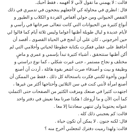
قالت : لا يهمني ما تقول لأني لا أفهمه ، فقط أحبك.
قال : انظري في محاولة كي لاأجعلهم ينجحون في تدميري في ذلك
القفص الحيواني ومن حولي أقفاص القردة و الكلاب و الطيور و
أنواع كثيرة من الحيوانات التي كانت تتعالى صرخاتها في رأسي و
لأيام عديدة و ليال طويلة أظنها أعواما وليس ثلاثة أيام كما قالوا لي
حين أخرجوني ، كان علي أن أنجح في الحياة القصوى ، أقصد أن
أحافظ على عقلي ففكرت بكتابة خطوطا لحياتي وأحلامي التي لم
أكن أظنها ستتحقق ، أشياء كثيرة تبدأ بإسمي و عمري و ماضٍ
مختلف و نجاح مستمر ، حتى غيرت شكلي ، كما نوع دراستي و
وظيفة و بيت و أصدقاء صرت أشعر بقوة هائلة ، أردت أن أصنع
أبوين وأخوة لكنني فكرت باستحالة كل ذلك ، فقط من الممكن أن
أصنع امرأة لأنني كنت في سن الثلاثين وأحتاجها أكثر من غيرها ،
اجتهدت كثيرا في صنعك ومزقت الكثير من الصفحات حتى اكتملتِ
كما أنتِ الآن و ما أروعك ! هكذا صرنا معا نعيش في دفتر واحد
عنوانه يحتوينا ولن تنتهي سعادتنا إلا معا .
قالت: كم يعجبني ذلك كله .
قال: لكنه جنون . لا يمكن أن تكون حياة .
قالت: ولهذا رميت دفترك لتجعلني أخرج منه ؟