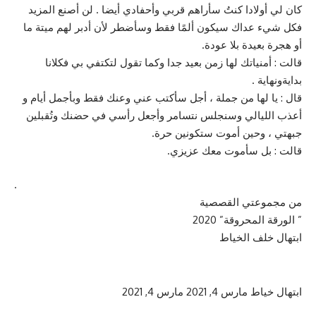
كان لي أولادا كنتُ سأراهم قربي وأحفادي أيضا . لن أصنع المزيد
فكل شيء عداك سيكون ألمًا فقط وسأضطر لأن أدبر لهم ميتة ما
أو هجرة بعيدة بلا عودة.
قالت : أمنياتك لها زمن بعيد جدا وكما تقول لتكتفي بي فكلانا
بدايةونهاية .
قال : يا لها من جملة ، أجل سأكتب عني وعنك فقط وبأجمل أيام و
أعذب الليالي وسنجلس نتسامر وأجعل رأسي في حضنك وتُقبلين
جبهتي ، وحين أموت ستكونين حرة.
قالت : بل سأموت معك عزيزي.
.
من مجموعتي القصصية
” الورقة المحروقة” 2020
ابتهال خلف الخياط
ابتهال خياط
مارس 4, 2021
مارس 4, 2021