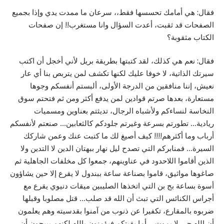
فقال: هي أمامك تحسسها فقط،، سرعان ما ممدت يدي وإذا بجميع
الصفحات قد ثقبت، أعدت السؤال وانا مستغرب!! إن صفحات
الكتاب مثقوبة؟
فقال: نعم هي كذلك، لقد كتبتها بطريقة بريل لأني أخجل أن اكتب
سيرتك الذاتية، لا خوفا عليك لكنها تكشف لمن يتربص بنا أي عار
نعيش، إننا منافقين من الدرجة الأولى، ألبستم أنفسكم وجوها
مستعارة، بعدها صرتم قوادين لمن يدفع أكثر ومن ثم فتحتم سوق
النخاسة لنساءكم ولأشباه الرجال، تديثتم بعناوين ومسميات
ريادية… تطورتم بسرعة وغيرتم جلودكم كالثعابين… صنعتم لأنفسكم
أرباب وما أكثرهم!!!! كيف أصيغ لك ما كتبت عنك وعمن شاركك
السيرة… فمنابركم التي تصدح ليل نهار ببهتان الدين لا التدين ولا
الذين أقاموا اللاحدود في عناوينهم، جمعوا كل مخلفات الجاهلية ثم
صاغوها مواثيق، قاموا بصناعة ساعة ببندول لا يقرع إلا حين يشاؤون
أسوة بساعة بج بن التي اتخذها الصليبين ميقات دنيوي يقرع مع
أجراس الكنائس التي تبث أن الله قد صلب… قتل مصلوبا وقبلها
ضربوه بالمقارع، تكفيرا عن ذنوب من آمنوا بقدسيته وهم يعلمون
أن الله حي لا يموت… أما بقيتكم فيؤمنون بالله لكنهم يبيحون أن