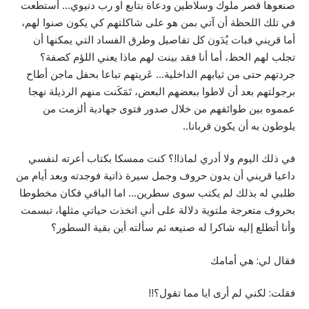
صنعوها قصر ملوك وسلاطين ودعاة بتابع او رب دنيوي… أستطعت
في تلك اللحظة أن آتي بمن هو على شاكلتهم كي يكون صنوا لهم،
أما قريني فبات يُدَون كل تفاصيل وطرق الفساد التي يمكنها أن
تجلب لهم الحظ، أما أنا فقد بينت لهم ماذا يعني اللؤم كصفة؟
جردتهم حتى من ثيابهم الداخلية… عَريتهم تباعا بحفل ماجن أطاح
برجولتهم بعد أن لاطوا ببعضهم البعض، تَمَكَنت منهم الرذيلة نهجا
عمموه بين طوائفهم من خلال صدور فتوى جهادية ألزمت من
يلوطون به أن يكون قربانا..
في ذلك اليوم ولا أدري لماذا!؟ كنت ممسكا بكتاب أعرته لنفسي
داعيا قريني أن يدون حروف وجمل سيرة ذاتية فوجدته وبعد أيام من
طلبي له بذلك لم يكتب سوى سطرين… اما الباقي فكان مخطوطا
بحروف متعرجة ملتوية دلالة على أني اتخذت حياتي مثلها، تبسمت
وأنا أتطلع إليه شاكرا له صنيعه ثم سألته أين بقية السطور؟
فقال لي: هي أمامك
فقلت: لكني لم أرى ايا مما تقول؟!!