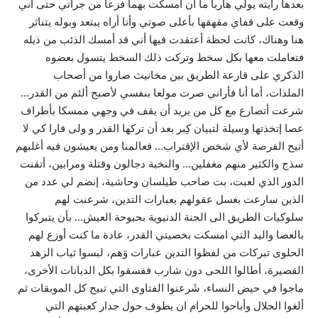
بعدها رأيته يولي هاربا ما أن أمسكت بهما فزعا من جرأتي حتى أني
وقعت على قفاي مقهقها بأعلى صوتي وأنا أراه يبتعد وبوله يتناثر
هنا وهناك، كانت لحظة أعتقدت فيها أني قد أمسك الذئب من ذيله
فتعاملت معها بكل سخط وتركت ذلك السخط يتسول بعضوه
الذكري على قارعة الطريق بين مخانيث صاروا من أصحاب
الملذات، أما أنا فأراني صرت مولعا بنفسي لأصبح ألئم من القدر…
شرعت أتصارع مع كل من يريد أن يقف في وجهي ممسكا بأطراف
عصا إتخذتها وسيلة لتبيان كِبر بعد أن تركها القدر و ولى فارا كي لا
أتيح الفرصة لأي شخص الإقتراب… فعالمنا ومن يعيشون فيه أغلبهم
سذج والكثير منهم مغفلين… والنخبة دجالون وقتلة ومرابين، أتقنت
الدور الذي لعبت، بت صاحب طيلسان وحاشية، إنضم لي عدد من
الذين سارعت بغسل عقولهم بعبارات التدين، شرعنت لهم
سلوكيات الطريق الى الجنة الدنيوية بحبوحة العيش… بأن يتبركوا
بالعصا واليد التي امسكت بخصيتي القدر، عادة ما كنت أوزع لهم
الحلوى تبركات من لفظوا التدين عبارات وَهم، لبسوا ثياب الزهد
القصيرة، أطالوا اللحى دون شارب ففسقوا بكل الديانات الأخرى،
ماجوا في حيض النساء، شَرعنوا الفتاوى التي تبيح كل الموبقات ثم
ألغوا الحلال وأباحوا للحرام ان يطوف حول جدار كعبتهم التي