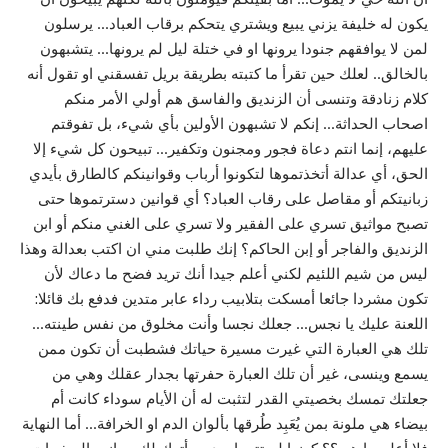
يكون له خليفة يزني يبيع ويشتري يتحكم برقاب العباد… يرسلون
لمن لا يوافقهم جنودا يرونها او في ختلة ليل لم يرونها… يتشبهون
بالخالق.. لعلك حين تقرأ ما كتبته بطريقة بريل تفسقني او تقول أنه
كلام زنادقة وتنسى أن الزنديق والفاسق هم أولي الأمر منكم
اصحاب الحداثة… إنكم لا تشبهون الأولين بأي شيء، بل تفوقتم
عليهم، إنما انتم دعاة فجور ومجنون وتكفير… تبيحون كل شيء إلا
الحق، أي عدالة أتخذتموها لتكونوا أرباب وقوانينكم كالطارق بأيدي
زبانيتكم أو مقاصل على رقاب العباد؟ أي قوانين دسترتموها حتى
تصبح مواثيق تسري على الفقير ولا تسري على الغني منكم أو ابن
الزنديق والفاجر أو إبن الحاكم؟ إنك طلبت مني ان اكتب بعدالة وهذا
ليس من شيم اللئيم لكني أعلم جيدا أنك تريد فضح ما دعاك لأن
تكون مشردا جائعا أمسكت بتلابيب رداء عابر متدين فدفع بك قائلا:
اللعنة عليك يا نجس… جعلك نجسا وأنت مخلوق من نفس طينته…
تلك هي العبارة التي غيرت مسيرة حياتك فشطبت أن تكون ممن
يسمع وينسى، غير أن تلك العبارة حفرتها بجدار عقلك وهي من
جعلتك تمسك بخصيتي القدر لتثبت له أن الأيام سوداء كانت أم
بيضاء هي ملونة بمن يُعَبِد طُرقها بألوان الدم او الخرافة… أما النهاية