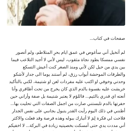
صفحات في كتاب…
لم أتخيل أني سأغوص في عمق ايام بحرِ المتلاطم، ولم أتصور
نفسي ممسكا بطود نجاة مثقوب، ليس لأني لا أجيد التلاعب فيما
بين يدي من حيل لكن لأني ومنذ الصغر كنت أعيش التسكع
والطرقات الموحشة أبواب رزق، لم أستند يوما الى جدار لأشكو
وحدتي وخوفي او اكتب عليه مفردات لعن او شتيمة، لكني بالتأكيد
خربشت عليه بقسوة بالدم الذي كان يخرج من تحت أظافري وأنا
أنعته اي قدري بالئيم… فاللؤم لا يعتبر شتيمة بل صفة وأراني حين
حفرتها بالدم تلبستني صارت من اجمل الصفات التي تحليت بها…
أظنني في ذلك اليوم رأيت القدر يتبول بجانبي على نفس الجدار
فلاحت لي فكرة لِمَ لا أتبارك ببوله وهذه فرصة وقد فعلت والاكثر
أني مددت يدي حتى أمسكت بخصيتيه زيادة في البركة… لا اخفيكم