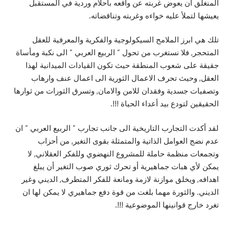
المنغلق أن يعوض غربته عن واقعه بأحلام وردية في المستقبل
يعيشها لتملأ عليه خواءه وغربته وتناقضاته.
تلك هي ابرز الملامح السيكولوجية والفكرية والمعرفية للعقل
المتحجر, فلا نستغرب من تحول ” الربيع العربي ” الى نكبة ومأساة
جقيقة على شعوب المنطقة حيث تكون القيادات الميدانية لهذا
العقل, وحيث تحرف الاعمال الثورية الى اعمال عنف وارهاب
وتصفيات جسدية وفقدان للامن والامان, وتسرق الثورات من ثوارها
الحقيقين لتودع بيد أعداء الحياة !!!.
لقد أكدت التجارب التاريخية الى جانب تجارب ” الربيع العربي ” ان
عدم نضج العوامل الذاتية والمتمثلة بقوى التغير, من أحزاب
وتجمعات منظمة حاملة للمشروع النهضوي وللفكر العقلاني, لا
يمكن لأي هبات جماهيرية أو تحرك ثوري صوب التغير أن يبلغ
اهدافه, ويخلق موازنة لازمة ومانعة للفكر المتطرف, الديني وغير
الديني. والثورة مهما بلغت من قوة دفع جماهيري لا يمكن لها ان
تغرد خارج قوانينها الموضوعية !!!.