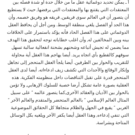
1 ـ يمكن تحديد دوغمائية عقل ما من خلال حدة أو شدة فصله بين
المعتقدات التي يقتنع بها والمعتقدات التي يرفضها, حيث لا يستطيع
أن يتصور أن في العالم سوى فريقين, فريقه هو وفريق خصمه, وأن
هذا الحد أو الفصل يلغي منطقة الوسط. ومن أجل أن يحافظ العقل
الدوغماتي على هذا الفصل الحاد فأنه يؤكد باستمرار على الخلافات
بينه وبين المخالفين له, وأن اغلب خطاباته توجه لتحقيق هذا الهدف
مما يضمن له تجيش أتباعه وشحنهم بشحنة انفعالية سالبة تسهل
سوقهم كالقطيع بأي اتجاه يريد. أيضا يهاجم هذا العقل أية محاولة
للتقريب والحوار بين الطرفين. أيضا يلجأ العقل المتحجر إلى تجاهل
وإنكار الوقائع والأحداث التي تكشف زيف ادعاءاته. أيضا لدى العقل
المتحجر قدرة على تقبل التناقضات داخل منظومته الفكرية. هذه
العقلية بصورة عامة تشكل أرضا خصبة للسلوك الإرهابي, ولا تؤمن
بالحوار بين الأديان والعقائد الأخرى,كما يتصور عالمه ” على سبيل
المثال العالم الإسلامي ” بالعالم المتحضر والمتقدم والعالم الآخر ”
الغربي ” يقبع في الجهل والظلام متجاهلا كل الحقائق الموضوعية
التي تنفي إدعاءه, وهذا العقل أيضا يكفر الآخر ويلغيه بكل الوسائل
المتاحة وبشراسة.