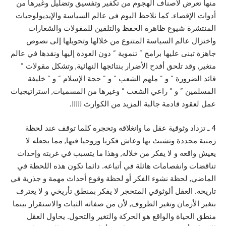
منها تعرض لأصناف الهجوم من تكفير وتفسيق وتضليل وغيرها من
أدوات الإقصاء. كما نلاحظ اليوم في عالم السياسة والإيديولوجيات
المنتشرة شيوع ظاهرة الحفظ والتلقين للمقولات والشعارات
واختزال عالم السياسة المتنوع من خلالها وتحويلها إلى نصوص
جاهزة تبنى عليها برامج ” تنموية ” دون العودة إليها ونقدها في عالم
متغير, وقد تلحق أفدح الأضرار بنتائجها النهائية, وتشكل مقولات ”
قائد الضرورة ” و ” ملهم الشعب ” و ” حجة الإسلام ” و ” خليفة
المسلمين ” و ” راعي الشعب ” وغيرها من المسميات, استراتيجيات
عمل لعقود قادمة جالبة المزيد من الكوارث !!!!!.
4 ـ تزداد وثوقية عقل ما وانغلاقه وتحجره كلما توقف عند لحظة
زمنية محددة وتشبث بها وعاش فكريا وروحيا فيها, مما يجعله لا
يعيش واقعه و لا يفكر من خلاله, وهذا ما يتسبب في غربته وإحداث
تناقضات وانفصامات هائلة في أتباعه. دائما تكون هذه اللحظة في
الماضي, لحظة نشوء الفكر أو لحظة وقوع أحداث مهمة و جذرية في
تاريخه. العقل ألوثوقي المتحجر لا يفكر بمنطق تأريخي و لا يعترف
بتغير الأزمان وتغير الظروف, لأن من صفاته الثبات والاستقرار بينما
منطق الحياة والواقع هو الحركة والتغير والتحول. يحاول العقل