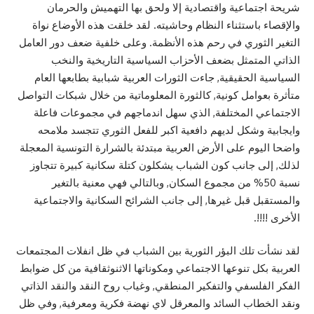
شريحة اجتماعية واقتصادية إلا ولحق بها التهميش والحرمان
والإقصاء باستثناء النظام وحاشيته. لقد خلقت هذه الأوضاع نواة
التغير الثوري في رحم هذه الأنظمة. وعلى خلفية ضعف دور العامل
الذاتي المتمثل بضعف الأحزاب السياسية التاريخية والنخب
السياسية الحقيقية, جاءت الثورات العربية شبابية بطابعها العام
متأثرة بعوامل كونية, كالثورة المعلوماتية من خلال شبكات التواصل
الاجتماعي المختلفة, الذي سهل اندماجهم في مجموعات فاعلة
وايجابية وشكل لديهم دافعية اكبر للفعل الثوري تتجسد ملامحه
واضحا اليوم على الأرض العربية مبتدئة بالشرارة التونسية المعجلة
لذلك, إلى جانب كون الشباب يشكلون كتلة سكانية كبيرة تتجاوز
نسبة 50% من مجموع السكان, وبالتالي فهي معنية بالتغير
والمستقبل قبل غيرها, إلى جانب الشرائح السكانية والاجتماعية
الأخرى !!!!.
لقد نشأت تلك البؤر الثورية بين الشباب في ظل انفلات المجتمعات
العربية بكل تنوعها الاجتماعي ومكوناتها الاثنوثقافية من كل ضوابط
الفكر الفلسفي والتفكير المنطقي, وغياب روح النقد والنقد الذاتي
ونقد الخطاب السائد والمعرقل لاي نهضة فكرية ومعرفية, وفي ظل