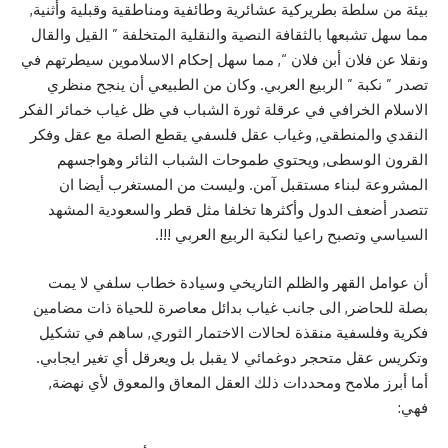
بيئة من سلطة بطريركية عشائرية وطائفية ومناطقية وقبلية وأثنية,
مما سهل تشبعها بالثقافة النصية والنقلية المتخلفة ” القيل والقال
ونقلا عن فلان أبن فلان “, مما سهل إحكام الاسلاموين سيطرتهم في
تصدر ” نكبة ” الربيع العربي. وكان من الطبيعي أن ينجح منظري
الاسلام الخرافي في عرقلة ثورة الشباب في ظل غياب خمائر الفكر
النقدي والمنطقي, وغياب عقل فلسفي يقطع الصلة مع عقل وفكر
القرون الوسطى, ويحتوي طموحات الشباب الثائر وهواجسهم
المشروعة لبناء مستقبل آمن. وليست من المستغرب أيضا ان
تتصدر أضعف الدول وأكثرها تخلفا مثل قطر والسعودية المشهد
السياسي وتصبح راعيا لنكبة الربيع العربي !!!.
أن عوامل القهر والظلم التاريخي وسيادة خطاب سلفي لا يمت
بصلة للحاضر, الى جانب غياب بدائل معاصرة للحياة ذات مضامين
فكرية وفلسفية منقذة لحالات الاختمار الثوري, ساهم في تشكيل
وتكريس عقل متحجر دوغمائي لا يقبل بل ويعرقل أي تغير ايجابي.
أما أبرز ملامح ومحددات ذلك العقل المعاق والمعوق لأي نهضة,
فهي: