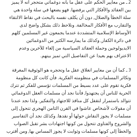
2 ـ من معايير الحكم على عقل ما بأنه دوغماتي متحجر أنه لا يميز
بين العقائد والأفكار التي يرفضها. فهو يضعها في سلة واحدة هي
سلة الخطأ والضلال, دون أن يكلف نفسه بالبحث في نقاط الالتقاء
والتقارب مع الأفكار المخالفة. ونلاحظ ذلك بشكل واضح لدى
الأوساط الإسلامية المتشددة عندما يجمعون غير المسلمين كلهم
في دائرة الكفار, وكذلك ما يمارسه الكثير من الدوغمائين
الايديولوجين وحملة العقائد السياسية من إلغاء للآخرين وعدم
الاعتراف بهم بعيدا عن التفاصيل التي تميز بينهم.
3 ـ كما أن من معايير انغلاق عقل ما وتحجره هو الوثوقية المغرقة
وتكاثر المسلمات في منظومته الفكرية. فأن كانت كل منظومة
فكرية تقوم على عدد بسيط من المسلمات تؤسس للفكر ثم تترك
الحرية للناس أن يجتهدوا, فأننا نجد أن مسلمات العقل الدوغمائي
تتوالد باستمرار لتقفل كل منافذ للاجتهاد والتفكير. ولذا نجد عندنا
أن مقولات لأشخاص عاشوا في القرن الثامن الهجري تتحول إلى
مسلمات لا يجوز النقاش حولها أو نقدها. وكذلك نجد أن التفاسير
والشروح والفتاوى تتحول من كونها اجتهادات بشر تقبل الصواب
والخطأ إلى كونها مسلمات وثوابت لا يجوز المساس بها, ومن أقترب