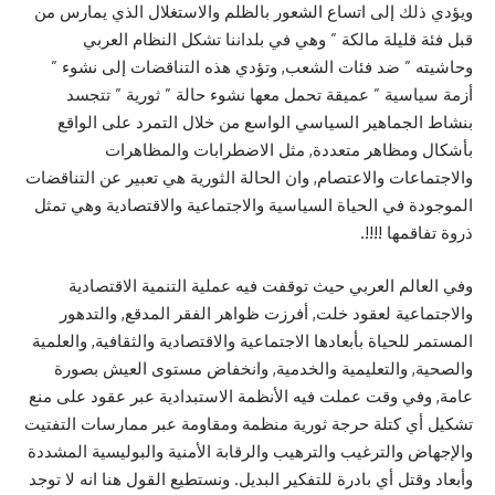
ويؤدي ذلك إلى اتساع الشعور بالظلم والاستغلال الذي يمارس من
قبل فئة قليلة مالكة ” وهي في بلداننا تشكل النظام العربي
وحاشيته ” ضد فئات الشعب, وتؤدي هذه التناقضات إلى نشوء ”
أزمة سياسية ” عميقة تحمل معها نشوء حالة ” ثورية ” تتجسد
بنشاط الجماهير السياسي الواسع من خلال التمرد على الواقع
بأشكال ومظاهر متعددة, مثل الاضطرابات والمظاهرات
والاجتماعات والاعتصام, وان الحالة الثورية هي تعبير عن التناقضات
الموجودة في الحياة السياسية والاجتماعية والاقتصادية وهي تمثل
ذروة تفاقمها !!!!.
وفي العالم العربي حيث توقفت فيه عملية التنمية الاقتصادية
والاجتماعية لعقود خلت, أفرزت ظواهر الفقر المدقع, والتدهور
المستمر للحياة بأبعادها الاجتماعية والاقتصادية والثقافية, والعلمية
والصحية, والتعليمية والخدمية, وانخفاض مستوى العيش بصورة
عامة, وفي وقت عملت فيه الأنظمة الاستبدادية عبر عقود على منع
تشكيل أي كتلة حرجة ثورية منظمة ومقاومة عبر ممارسات التفتيت
والإجهاض والترغيب والترهيب والرقابة الأمنية والبوليسية المشددة
وأبعاد وقتل أي بادرة للتفكير البديل. ونستطيع القول هنا انه لا توجد