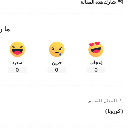
شارك هذه المقالة
ما ر
إعجاب
حزين
سعيد
0
0
0
المقال السابق
‏( ﻛﻮﺭﻭﻧﺎ ‏)