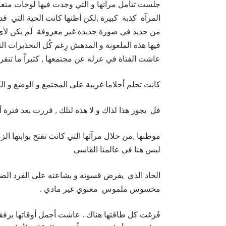
جلست تتأمل مرآتها و التي وجدت فيها لوحات متعدد
المرآة كذبة كبيرة ,لكن أظنها كانت الحية التي قد
من جديد في صورة جديدة غير معروفة لَم يكن لأى 
فيها هذه الملعونة و المدهش رِغم كُل التحذيرات التي ن
عاشت الفتاة في عزلة عن مجتمعها , كثيراً ما تنفر
كانت تحلم أحلاما غريبة على المجتمع و الوضع و الك
فل يجوز هذا لذاك و لا هذه لتلك , قررت بعد فترة
موطنها ,من خلال مرآتها التي كانت تفتح بوابتها الز
ليس هنا في عالمنا القَاسي
الحاد الذي يفرض قسوته و بشاعته على الفرد الضع
محسوس ملموس معنوي غير مادي .
فَرغت كل طاقتها هناك . عاشت أجمل أوقاتها برفقة