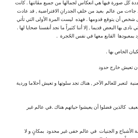
ة كُل صورة فيها هي انعكاس لجمالها من جميع مفَاتنها . كانت
 جاءت من عالم بعيد من خلفِ الجدرانِ الافتراضية , قد عادت
شخص أن يتوقع قدومها . فهذه ليست المرة الأولى التي تأتي
ادى بها البعض قديما , إلا أننا كثيراً ما نجد أنفسنا ضحايا لها .
د بمعبودها القابع معها في نفس الحُجرة .
يان الخاص بها .
 أن تعيش خارج حدود
منية لتعبر للعالم الآخر , هناك تجد سلوتها و تعيش أحلاما وردية
يف كالذين فضلوا أن يعيشوا حياتهم هناك .في عالم غير
 الأشباح و الجنيات في عالم خفى غير محدود بمكانٍ و لا