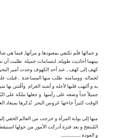
إلى البُحيرة المسحورة 
و جمالها فلَم تكتفي بمعبودها و مرآتها, فيما هي 
بينهما أحاديث طويلة, ابتسامات جميلة طلبت أن تص
كهف إلى كهف , عند أحد الكهوف وجدت أمير البحر مُ
لجماله ووسامته طلب منها المساعدة , قبلت على ال
به و ألتهب قلبها لأجله و أشتد الغرام وأفُتتن بها سَ
جميلاً جداً وضعه على رأسها و جعلها ملكة على البُ
الوقت كثيراً جاءتها عَروس البحر تُذكرها بميعاد ال
منها إلى بوابة المرآة و خرجت من العالم الخفي إ
المُنتفخ و بعد فترة أدركت الأمور من حولها استي
و العودة …………….