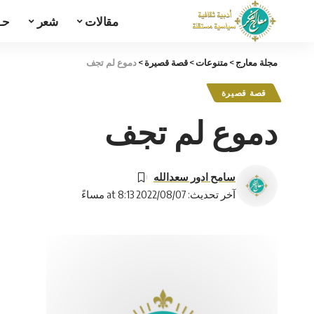
مقالات
شعر
حـ
مجلة معارج
>
متنوعات
>
قصة قصيرة
>
دموع لم تجف
قصة قصيرة
دموع لم تجف
سامح ادور سعدالله
آخر تحديث: 2022/08/07 at 8:13 مساءً