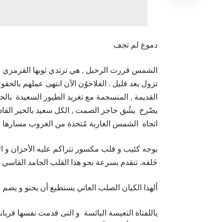
دموع لم تجف
الشمس قررت الرحيل , هي ترتدي ثوبها القرمزي ال
تزول بعد قليل . الفلاحوُن الآن انتهى عملهم بالحق
القديمة , المنسجمة مع تغريد الطيور السعيدة بالحصا
يصْرخ يشُق حاجز الصمت , الكل سعيد بالخير القادم 
اتجاه الشمس الغاربة مُتخذة من الغروب مسارها 
بوجه كئيب و قلب مكسور تتراكم عليه الأحزان و ال
خَلفه. تتقدم بسرعة نحو هذا القلب الجامد القاسي .
ألهذا الكيان الصلب العاتي يستطيع أن يحنو و يضم 
ياللفتاة التعيسة البائسة و التى قدمت نفسها قربانا