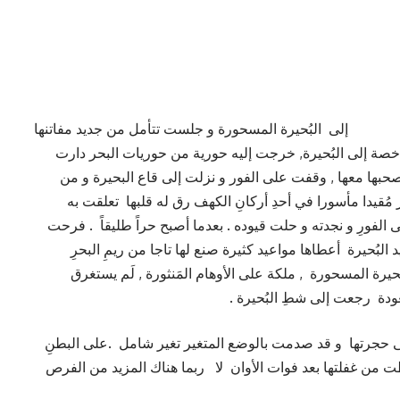
و جلست تتأمل من جديد مفاتنها
شاخصة إلى البُحيرة, خرجت إليه حورية من حوريات البحر دارت
حبها معها , وقفت على الفور و نزلت إلى قاع البحيرة و من
قيدا مأسورا في أحدِ أركانِ الكهف رق له قلبها تعلقت به
فورِ و نجدته و حلت قيوده . بعدما أصبح حراً طليقاً . فرحت
يد البُحيرة أعطاها مواعيد كثيرة صنع لها تاجا من ريمِ البحرِ
حيرة المسحورة , ملكة على الأوهام المَنثورة , لَم يستغرق
عودة رجعت إلى شطِ البُحيرة .
لى حجرتها و قد صدمت بالوضع المتغير تغير شامل .على البطنِ
قظت من غفلتها بعد فوات الأوان لا ربما هناك المزيد من الفرص