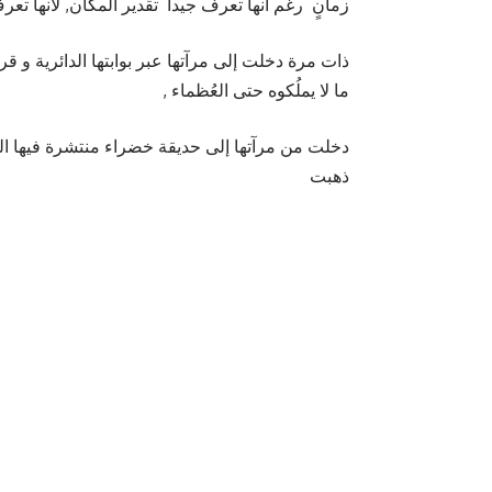
زمانٍ رغم أنها تعرف جيداً تقدير المكان, لأنها تعر
ذات مرة دخلت إلى مرآتها عبر بوابتها الدائرية و قر
ما لا يملُكوه حتى العُظماء ,
دخلت من مرآتها إلى حديقة خضراء منتشرة فيها الخم
ذهبت