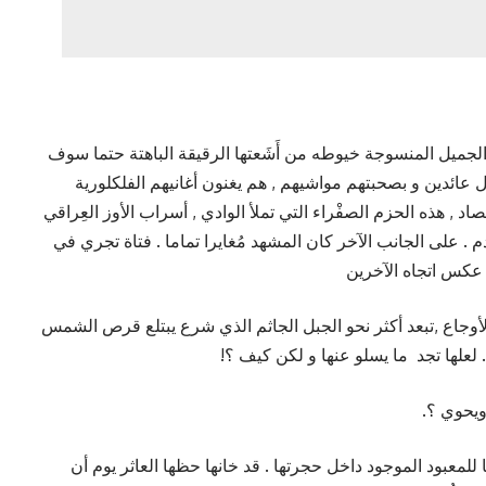
جميل المنسوجة خيوطه من أَشَعتها الرقيقة الباهتة حتما سوف
ول عائدين و بصحبتهم مواشيهم , هم يغنون أغانيهم الفلكلورية
د , هذه الحزم الصفْراء التي تملأ الوادي , أسراب الأوز العِراقي
. على الجانب الآخر كان المشهد مُغايرا تماما . فتاة تجري في
عكس اتجاه الآخرين
أوجاع ,تبعد أكثر نحو الجبل الجاثم الذي شرع يبتلع قرص الشمس
 لعلها تجد ما يسلو عنها و لكن كيف ؟!
ويحوي ؟.
 للمعبود الموجود داخل حجرتها . قد خانها حظها العاثر يوم أن