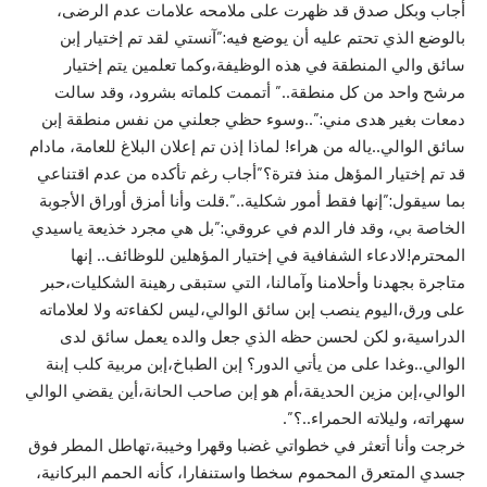
أجاب وبكل صدق قد ظهرت على ملامحه علامات عدم الرضى،
بالوضع الذي تحتم عليه أن يوضع فيه:”آنستي لقد تم إختيار إبن
سائق والي المنطقة في هذه الوظيفة،وكما تعلمين يتم إختيار
مرشح واحد من كل منطقة..” أتممت كلماته بشرود، وقد سالت
دمعات بغير هدى مني:”..وسوء حظي جعلني من نفس منطقة إبن
سائق الوالي..ياله من هراء! لماذا إذن تم إعلان البلاغ للعامة، مادام
قد تم إختيار المؤهل منذ فترة؟”أجاب رغم تأكده من عدم اقتناعي
بما سيقول:”إنها فقط أمور شكلية..”.قلت وأنا أمزق أوراق الأجوبة
الخاصة بي، وقد فار الدم في عروقي:”بل هي مجرد خذيعة ياسيدي
المحترم!لادعاء الشفافية في إختيار المؤهلين للوظائف.. إنها
متاجرة بجهدنا وأحلامنا وآمالنا، التي ستبقى رهينة الشكليات،حبر
على ورق،اليوم ينصب إبن سائق الوالي،ليس لكفاءته ولا لعلاماته
الدراسية،و لكن لحسن حظه الذي جعل والده يعمل سائق لدى
الوالي..وغدا على من يأتي الدور؟ إبن الطباخ،إبن مربية كلب إبنة
الوالي،إبن مزين الحديقة،أم هو إبن صاحب الحانة،أين يقضي الوالي
سهراته، وليلاته الحمراء..؟”.
خرجت وأنا أتعثر في خطواتي غضبا وقهرا وخيبة،تهاطل المطر فوق
جسدي المتعرق المحموم سخطا واستنفارا، كأنه الحمم البركانية،