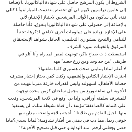
الشروط أن يكون المرشح حاصل على شهادة الباكالوريا، بالإضافة
إلى عامين دراسيين لايهم في أي تخصص..تقدمت للمباراة وأنا كللي
ثقة، بأني سأكون من الأوائل المرشحين لاجتياز الإختبار،لأني
بالإضافة إلى حصولي على شهادة الباكالوريا بتفوق، فأنا حاصلة
على الإجازة، زيادة على ديبلومات أخرى لاداعي لذكرها، تجنباً
للتباهي والتبجح بمشواري التعليمي، الحافل بشواهد الإستحقاق
المرفوق بالخيبات بميزة الشرف..
استيقظت ذات صباح باكر، توجهت لمقر المباراة وأنا أتلو في
طريقي “من جد وجد ومن زرع حصد” ههه
لا أعلم لماذا ينتابني ضحك هستيري كلما نطقتها؟
اجتزت الإختبار الكتابي والشفهي، وكنت كمن يجتاز إختبار مشرف
حضانة الأطفال، لسهولته وليس لقدرات خارقة مني،انتهيت من
الأجوبة في ساعة وربع من مجمل ساعتان كزمن محدد،توجهت
للمشرف سلمته أوراقي، وإذا بي أوقع في لائحة المرشحين، وقعت
علي كلماته كالصاعقة:”مؤسف أن فتاة نشيطة مثلك، لن يستفيذ
منها الجيل القادم من طلابنا!”. أجبته ببلاهة واضحة، مدارية بها
خوفي ربما، مما دب في ذهني من أفكار تشاؤمية:”لماذا سيدي؟ماذا
حصل يجعلني أرفض منذ البداية،و حتى قبل تصحيح الأجوبة؟”