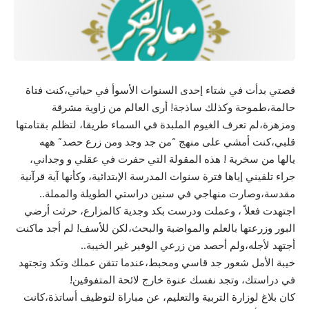
قصتي بدأت في شتاء إحدى السنوات الأسوأ في حياتي،كنت فتاة
حالمة،طموحة وكذلك ساذجة! أرى العالم من زاوية مشرقة
ومزهرة،لم تعرف الغيوم الملبدة في السماء طريقا، لتظلم بقتامتها
قلبي،كنت أمشي على منهج “من جد وجد ومن زرع حصد” ههه
يالها من سخرية ! هذه المقولة التي حفرت في عقلي و وجداني،
جراء تلقيني إياها فترة سنوات المدرسة الإبتدائية، وكأنها آية قرآنية
مقدسة،وصارت منهاجي في سنين دراستي الطويلة والمملة..
اجتهدت فعلاً ، وعملت ودرست بكد وجدية كالمزارع، حرثت أرضي
البور وزرعتها بالعلم والمواضبة والبحث،لكن للأسف! لم أجد ماكنت
أجتهد لأجله،ولم أحصد من زرعي الوفير غير الخيبة..
خيبة الأمل شعور جد قاسي ومحبط،عندما تتقن عملك وتكد وتجتهد
في دراستك، وتجد نفسك عنوة خارج لائحة المتفوقين!
كان بلاغ لوزارة التربية والتعليم، عن مباراة لتوظيف أساتذة،كانت