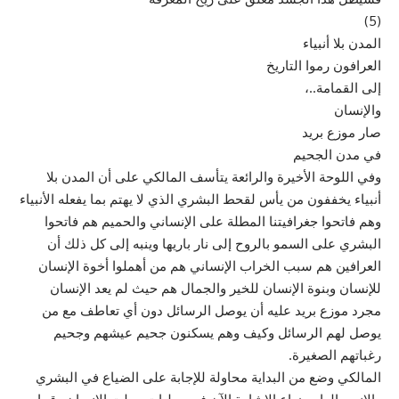
(5)
المدن بلا أنبياء
العرافون رموا التاريخ
إلى القمامة..،
والإنسان
صار موزع بريد
في مدن الجحيم
وفي اللوحة الأخيرة والرائعة يتأسف المالكي على أن المدن بلا
أنبياء يخففون من يأس لقحط البشري الذي لا يهتم بما يفعله الأنبياء
وهم فاتحوا جغرافيتنا المطلة على الإنساني والحميم هم فاتحوا
البشري على السمو بالروح إلى نار باريها وينبه إلى كل ذلك أن
العرافين هم سبب الخراب الإنساني هم من أهملوا أخوة الإنسان
للإنسان وبنوة الإنسان للخير والجمال هم حيث لم يعد الإنسان
مجرد موزع بريد عليه أن يوصل الرسائل دون أي تعاطف مع من
يوصل لهم الرسائل وكيف وهم يسكنون جحيم عيشهم وجحيم
رغباتهم الصغيرة.
المالكي وضع من البداية محاولة للإجابة على الضياع في البشري