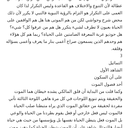
عطالة لأن التنوع والاختلاف هو القاعدة وليس التكرار لذا كان
العمى على التكرار هو التزام بالرؤية النبوية فالنبي لا يكرر لأن ذلك
محض شرح وحواشي لكن من هم الموتى هنا هل هم الواقفين على
الحياة بعيون لا تطرف لشيء يتكرر هل هم من عرفوا كل؟ شيء؟
هل حوذيو عربة المعرفة الصامتين على الحياة؟ ربما هم كل هؤلاء
هم وحدهم الذين يسمعون صراخ أعمى بنار ما يعرف وأعمى بسؤاله
وقلقه.
3
التماثيل
الشاهد الأول
على أن السكون
أحد فصول الموت
وكما قلت من البداية أن قلق المالكي يشده خيطان هما الموت
والحقيقة ويتم تنويع اللوحات في كل مرة هاهي اللوحة الثالثة تأتي
مفردة لحقيقة من حقائق الموت الذي يراه متبطنا صلب الحياة
فالموت ليس فعل خارجي أو فعل يقوم بطردنا من الحياة والوعي
بل الموت فعل يتبطن الحياة نفسها بل ويؤسسها من حيث هي حياة
أيضا، فالتمثال شاهد على أن الموت يتبطن الحياة كما ينغرز موت