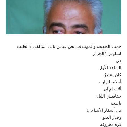
خمياء الحقيقة والموت في نص عباس باني المالكي / الطيب
لسلوس /الجزائر
في
الشاهد الأول
كان ينتظرُ
أحلام النهار..،
ألا يعلم أن
خفافيش الليل
باضت
في أسفار الأنبياء..،!
وصار الضوء
كرة محروقة