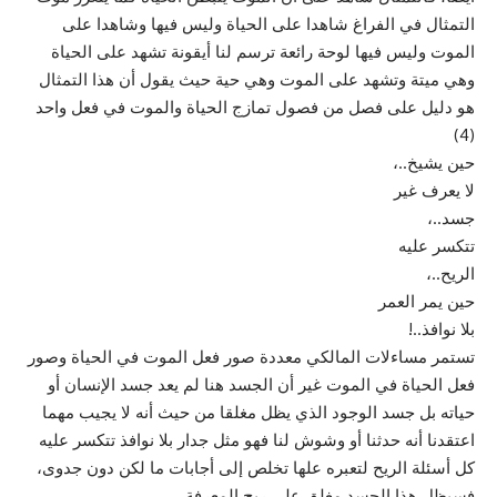
التمثال في الفراغ شاهدا على الحياة وليس فيها وشاهدا على
الموت وليس فيها لوحة رائعة ترسم لنا أيقونة تشهد على الحياة
وهي ميتة وتشهد على الموت وهي حية حيث يقول أن هذا التمثال
هو دليل على فصل من فصول تمازج الحياة والموت في فعل واحد
(4)
حين يشيخ..،
لا يعرف غير
جسد..،
تتكسر عليه
الريح..،
حين يمر العمر
بلا نوافذ..!
تستمر مساءلات المالكي معددة صور فعل الموت في الحياة وصور
فعل الحياة في الموت غير أن الجسد هنا لم يعد جسد الإنسان أو
حياته بل جسد الوجود الذي يظل مغلقا من حيث أنه لا يجيب مهما
اعتقدنا أنه حدثنا أو وشوش لنا فهو مثل جدار بلا نوافذ تتكسر عليه
كل أسئلة الريح لتعبره علها تخلص إلى أجابات ما لكن دون جدوى،
فسيظل هذا الجسد مغلق على ريح المعرفة