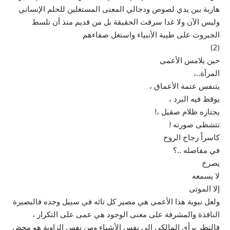
هاربة بين يدي لصوص ودجالي المعنى المستغلين للحلم الإنساني
وليس الآن ولا غدا سرقت الحقيقة بل من قديم منذ أن تلسط
الجبروت على طيبة الأنبياء واستغل صفاءهم
(2)
حين يلامس الأعمى
المرآة..،
يتنفس عتمة الأعماق ،
يوقظ فيه البرد ،
يجتازه ظلام صقيل ،!
تتشظى صورته !
كاسراً زجاج الروح
في مفاصله ..؟
يصرخ
لا يسمعه
إلا الموتى
ولعل نبوية هذا الأعمى هي مصير كل تائه في سبيل وجده فالبصيرة
النافذة والمشرفة على معنى الوجود هي عمى على التكرار ،
فالنظر برأي المالكي إلى نفس الأشياء ومن نفس الزاوية هو محض