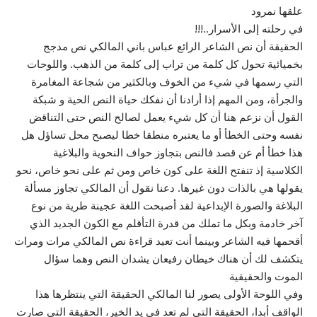
علقها نمرود
في رحلته إلى الأسرار..!!!
الحقيقة أن نص الشاعر الرائع عباس باني المالكي نص مدجج
بخميائية تحول كل كلمة من تراب إلى كلمة من الذهب. واللوحات
التي رسمها في شيء من الخوف وبالكثير من شجاعة المغامرة
والجرأة، ومن المهم إذا أرادنا أن نفكك حياة النص الحية و شبكة
القول أن نزعم هنا أن كل شيء يعمل لصالح النص حتى التناقض
نفسه وحتى الخطأ أو ما يعتبره منطقا خطا ليصبح محل تساؤل هل
هذا خطأ أم عن قصد فالنص بتجاوز حواف النحوية والبلاغية
الكلاسية إذ تنفتح اللغة على كون خاص ومن ثم على نحو خاص، نحو
يقولها هي بالذات دون غيرها. دعنا نقول أن المالكي تجاوز مسألة
البلاغة والصورة الإبداعية لقد أصبحت اللغة عجينة طرية من نوع
آخر خادمة وبكل ما تملك من قدرة التأقلم مع الكون الجديد الذي
أقحمها فيه الشاعر وبينما أنت تعيد قراءة نص المالكي مرات ومرات
يتكشف لك أن هناك خيطان رفيعان يشدان النص وهما سؤال
الموت والحقيقية
وفي اللوحة الأولى يصور لنا المالكي الحقيقة التي ينتظرها هذا
الواقف أبدا، الحقيقة التي لم تعد في يد الخير، الحقيقة التي صارت