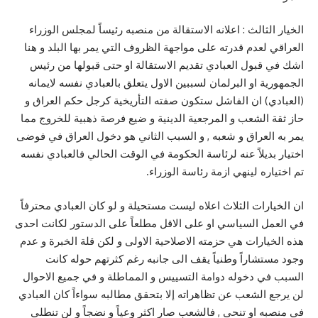
الخيار الثالث : اعلانه الاستقالة من منصبه رئيساً لمجلس الوزراء
العراقي لعدم قدرته على مواجهة الظروف التي يمر بها البلد و هنا
اشك في قبول العبادي تقديم الاستقالة او حتى قبولها من رئيس
الجمهورية او البرلمان لسببين الاول يتعلق بالعبادي نفسه لايمانه
(العبادي) ان الفاشل ستكون صفته التأريخية كرجل حكم العراق و
حاز ثقة الشعب و المرجعية الدينية و ضيع فرصة ذهبية للخروج مما
يمر به العراق و شعبه , و السبب الثاني هو دخول العراق في فوضى
اختيار بديلاً عنه لرئاسة الحكومة في الوقت الحالي فالعبادي نفسه
تم اختياره لينهي ازمة رئاسة الوزراء.
ان الخيارات الثلاث اعلاه ليست مستحيلة و لو كان العبادي محترفاً
في العمل السياسي او على الاقل مطلعاً على الدستور لكانت احدى
هذه الخيارات هي حزمته الاصلاحية الاولى و لكن قلة الخبرة و عدم
وجود مستشاراً وطنياً يقف الى جانبه رغم كثرتهم حوله كانت
السبب في دخوله دوامة التسييس و المماطلة و في جميع الاحوال
لن يرجع الشعب عن تظاهراته إلا بتحقق مطالبه سواءاً كان العبادي
في منصبه او تنحى , فالشعب صار اكثر وعياً و نضجاً و لن تنطلي