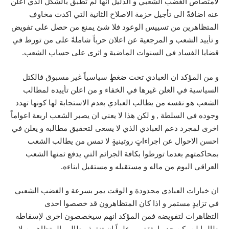
لامتصاص الغضب الشعبي و الدليل انها لم تطبق بالشكل الذي اُعلن
عنه اضافةً الى تأجيل حزمة الاصلاح الثانية التي اكدت مخاوف
المتظاهرين من تسييس الوعود فلا شئ يمنع من حصل على تفويض
و تأييد الشعب و المرجعية عن اعلان حرباً شاملةً على من تورط في
قضايا الفساد في السنوات الماضية و اثرى على حساب الشعب.
و من المؤكد ان العبادي تحت ضغطٍ سياسياً غير مسبوق فالكتل
السياسية في العلن غيرها في الخفاء و من اعلن تأييده لمطالب
الشعب هو نفسه من يطالب العبادي بعدم الاستجابة لها كونها تهدد
وجوده في السلطة , و لكن هذا لا يعني ان يصبر الشعب اربعة اعواماً
اخرى لمجرد دعم العبادي الذي لا يسعى لتحقيق مطالبه و يعلن في
احسن الاحوال عن اجراءاتٍ روتينيةٍ لا تمس من يطالب الشعب
بمحاكمتهم بعدما تورطوا بكافة الجرائم التي يدفع ثمنها الشعب
العراقي اليوم من ماله و مستقبله و مستقبل ابناءه.
ان خيارات العبادي محدودة و الوقت يمر بسرعة و الغضب الشعبي
في تزايدٍ مستمر و اذا كان المتظاهرون قد خصصوا احدى
التظاهرات لتفويضه فمن المؤكد انهم سيخصصون اخرى لإسقاطه
طالما لن يكن جديرا بثقتهم , علماً ان تنفيذ مطالب المتظاهرين لا