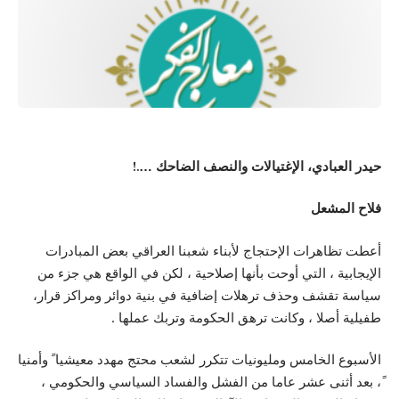
حيدر العبادي، الإغتيالات والنصف الضاحك ….!
فلاح المشعل
أعطت تظاهرات الإحتجاج لأبناء شعبنا العراقي بعض المبادرات
الإيجابية ، التي أوحت بأنها إصلاحية ، لكن في الواقع هي جزء من
سياسة تقشف وحذف ترهلات إضافية في بنية دوائر ومراكز قرار،
طفيلية أصلا ، وكانت ترهق الحكومة وتربك عملها .
الأسبوع الخامس ومليونيات تتكرر لشعب محتج مهدد معيشيا ً وأمنيا
ً، بعد أثنى عشر عاما من الفشل والفساد السياسي والحكومي ،