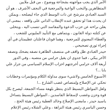
الأمر الذي يجب مواجهته بشجاعة ووضوح ، من قبل ملايين
المتظاهرين والنخب الواعية والمرجعية في النجف الأشرف ، هو أن
السيد العبادي مترشح عن ذات الوسط الذي جاء ليصلحه ، ويمكن
ان يحدث هذا لو تحقق عنده الإنقلاب الذاتي على واقعه ، بمعنى ان
يعلن براءته عن حزب الدعوة والمفاسد التي تنسب اليه ، ويتخلى
عن كتلته دولة القانون ، ويتماهى مع التأييد المليوني للشعب ،
والغطاء المعنوي للمرجعية ، وهما قوتان فاعلتان عظيمتان في أي
إجراء ثوري تصحيحي .
حيدر العبادي ظل واقف في منتصف الظاهرة نصفه يضحك ونصفه
الآخر يبكي ، فما جدوى ان يقيل حرامي من منصبه ، وفي الدور
أربعة آلاف حرامي أخرجتهم احزاب الإسلام السياسي من جرار علي
بابا …؟
الأسبوع الخامس ولاشيء سوى مداولة الكلام ومؤتمرات وخطابات
تحكي عن الإصلاح وإمتصاص غضب الشارع …!
ولعل المواطن البسيط الذي ينتظر بلهفة مساء الجمعة، ليصرخ بكل
قوة وحزن وغضب لإسقاط الفاسدين ، المواطن البسيط يتساءل
ياسيد حيدر ، مامعنى الإصلاح وخالد العطية رئيس هيئة الحج ،
وحسن الياسري رئيس هيئة النزاهة ، وعلي الشلاه رئيس الإعلام