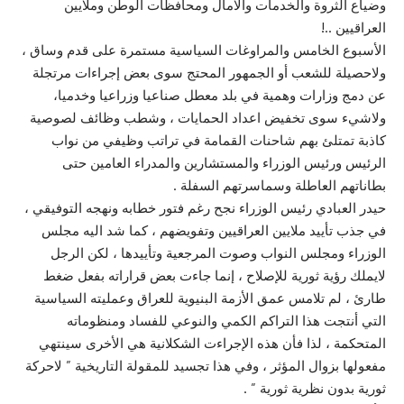
وضياع الثروة والخدمات والآمال ومحافظات الوطن وملايين
العراقيين ..!
الأسبوع الخامس والمراوغات السياسية مستمرة على قدم وساق ،
ولاحصيلة للشعب أو الجمهور المحتج سوى بعض إجراءات مرتجلة
عن دمج وزارات وهمية في بلد معطل صناعيا وزراعيا وخدميا،
ولاشيء سوى تخفيض اعداد الحمايات ، وشطب وظائف لصوصية
كاذبة تمتلئ بهم شاحنات القمامة في تراتب وظيفي من نواب
الرئيس ورئيس الوزراء والمستشارين والمدراء العامين حتى
بطاناتهم العاطلة وسماسرتهم السفلة .
حيدر العبادي رئيس الوزراء نجح رغم فتور خطابه ونهجه التوفيقي ،
في جذب تأييد ملايين العراقيين وتفويضهم ، كما شد اليه مجلس
الوزراء ومجلس النواب وصوت المرجعية وتأييدها ، لكن الرجل
لايملك رؤية ثورية للإصلاح ، إنما جاءت بعض قراراته بفعل ضغط
طارئ ، لم تلامس عمق الأزمة البنيوية للعراق وعمليته السياسية
التي أنتجت هذا التراكم الكمي والنوعي للفساد ومنظوماته
المتحكمة ، لذا فأن هذه الإجراءت الشكلانية هي الأخرى سينتهي
مفعولها بزوال المؤثر ، وفي هذا تجسيد للمقولة التاريخية ” لاحركة
ثورية بدون نظرية ثورية ” .