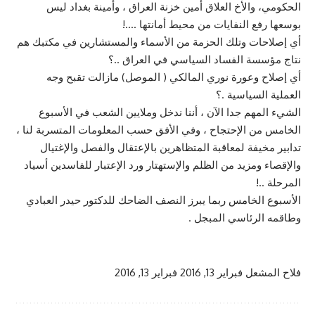
الحكومي، والأخ العلاق أمين خزنة العراق ، وأمينة بغداد ليس
بوسعها رفع النفايات من محيط أمانتها ….!
أي إصلاحات وتلك الحزمة من الأسماء والمستشارين في مكتبك هم
نتاج مؤسسة الفساد السياسي في العراق ..؟
أي إصلاح وعورة نوري المالكي ( الموصل) مازالت تقبح وجه
العملية السياسية .؟
الشيء المهم جدا الآن ، أننا ندخل وملايين الشعب في الأسبوع
الخامس من الإحتجاح ، وفي الأفق حسب المعلومات المتسربة لنا ،
تدابير مخيفة لمعاقبة المتظاهرين بالإعتقال والفصل والإغتيال
والإقصاء ومزيد من الظلم والإستهتار ورد الإعتبار للفاسدين أسياد
المرحلة ..!
الأسبوع الخامس ربما يبرز النصف الضاحك للدكتور حيدر العبادي
وطاقمه الرئاسي المبجل .
فلاح المشعل
فبراير 13, 2016
فبراير 13, 2016