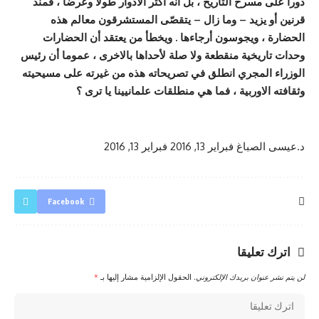
دورا على مسرح التاريخ ، بل أنه أكثر الادوار طولا وعرضا ، فمنذ
قرنين أو يزيد – وما زال – يتقصّى المستشرقون معالم هذه
الحضارة ، ويجوسون أرجاءها . ويخطأ من يعتقد أن الحضارات
وحدات تاريخية منقطعة ولا صلة لأحداها بالاخرى ، عموما أن رئيس
الوزراء المجري انطلق في تصريحاته هذه من غيرته على مسيحيته
وثقافته الاوربية ، فما هي منطلقات علمانيينا يا ترى ؟
د.عيسى الصباغ
فبراير 13, 2016
فبراير 13, 2016
Facebook
اترك تعليقا
لن يتم نشر عنوان بريدك الإلكتروني.
الحقول الإلزامية مشار إليها بـ
*