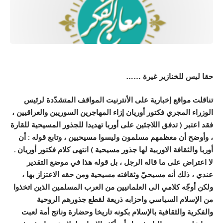
حقا ليس للخنازير غيرة ……
تناقلت مواقع إخبارية على الأنترنيت المواقف المتشدّدة لرئيس
الوزراء المجري فكتور أوريان إزاء المهاجرين السوريين والعراقيين ،
فقد اعتبر ( تدفق اللاجئين على أوربا تهديدا للجذور المسيحية للقارة
، وأوضح أن معظمهم مسلمون وليسوا مسيحيين ، وتابع قوله : أن
أوربا والثقافة الاوربية لها جذور مسيحية ) انتهى كلام فكتور أوريان .
لا اعتراض على ما قاله الرجل ، بل قوله هذا في موضع التقدير
عندي ، ذلك أنه مسيحيّ وثقافته مسيحية ومن حقه الاعتزاز بها ،
ولكن أوجّه كلا
مي الى العلمانيين من العرب المسلمين الذين اتخذوا
من الإسلام السياسي واحزابه ذريعة لقطع جذورهم الروحية
والفكرية والثقافية بالإسلام بكونه تاريخا وحضارة وناتج أمة لعبت