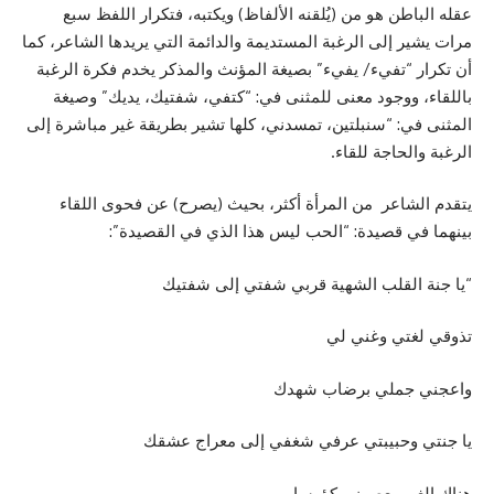
عقله الباطن هو من (يُلقنه الألفاظ) ويكتبه، فتكرار اللفظ سبع
مرات يشير إلى الرغبة المستديمة والدائمة التي يريدها الشاعر، كما
أن تكرار “تفيء/ يفيء” بصيغة المؤنث والمذكر يخدم فكرة الرغبة
باللقاء، ووجود معنى للمثنى في: “كتفي، شفتيك، يديك” وصيغة
المثنى في: “سنبلتين، تمسدني، كلها تشير بطريقة غير مباشرة إلى
الرغبة والحاجة للقاء.
يتقدم الشاعر من المرأة أكثر، بحيث (يصرح) عن فحوى اللقاء
بينهما في قصيدة: “الحب ليس هذا الذي في القصيدة”:
“يا جنة القلب الشهية قربي شفتي إلى شفتيك
تذوقي لغتي وغني لي
واعجني جملي برضاب شهدك
يا جنتي وحبيبتي عرفي شغفي إلى معراج عشقك
هناك الغيم يعصرني كؤوسا