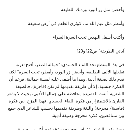
وأحضن مثل زر الورد وردتك اللطيفة
وأمطر مثل غيم الله ماء كوثري الطعم في أرض شفيفة
وأكتب أسفل النهدين تحت السرة السراء
آياتي الطريفة” ص122 و123
في هذا المقطع نجد اللقاء الجسدي: “حمالة الصدر، أفتح ثغرة،
تغلغلها الألف الطليقة، وأحضن زر الورد، وأمطر، تحت السرة” لكنه
قدم ذلك بصيغة أدبية، وهذا ما أضفى عليه لمسة جمالية، فرغم أن
الفكرة جنسية، إلا أن طريقة تقديمها لم تكن (فاجرة)، فالصبغة
الشعرية أبقت القصيدة محافظة على جمالها الأدبي، بحيث لا يشعر
القارئ بالاشمئزاز من فكرة اللقاء الجسدي. فهذا المزج بين فكرة
(قاسية/ محرجة) واللغة وطريقة تقديمها تحسب للشاعر الذي جمع
بين متناقضين، فكرة محرجة وصيغة أدبية.
وبهذا يكون الشاعر “فراس حج محمد” قد قدم أكثر من صورة