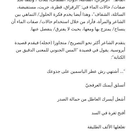
صفات/ حالات الماء في: “الرقراق، قطرة، جريت، مستفيضة،
السائلة، الشفاف”، وهذا أيضا يخدم فكرة الحلول/ التماهي بين
الشاعر والمرأة، فأراد من خلال استخدام حالات/ صفات الماء أن
ينساح/ يمتزج بها ومعها، بحيث لا يفترق/ ينفصل عنها.
يتقدم الشاعر أكثر نحو التصريح/ متجاوزا (خجله) فيقدم قصيدة
أيروسية. يقول في قصيدة “المس الجنوني للمعنى الدقيق من
الكتابة”:
“… أشتهي رش عطر الياسمين على جذوعك
أتسلق أيمنك العرفجيّ
أشعل أيسرك العاطل من حمالة الصدر
أفتح ثغرة في السد
تغلغلها الألف الطليقة