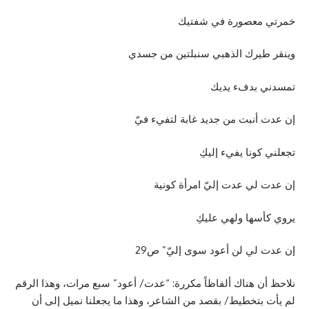
خمرتي معصورة في شفتيك
وينقر طيرك الذهبي سنبلتين من جسدي
تمسدني بدفء يديك
إن عدت أنبت من جديد غابة لتفيء فيّ
تجعلني كونا يفيء إليكِ
إن عدت لي عدت إليّ امرأة كونية
يروي كأسها ولهي عليكِ
إن عدت لي لن أعود سوى إليّ” ص29
نلاحظ أن هناك ألفاظاً مكررة: “عدت/ أعود” سبع مرات، وهذا الرقم
لم يأت بتخطيط/ بقصد من الشاعر، وهذا ما يجعلنا نميل إلى أن