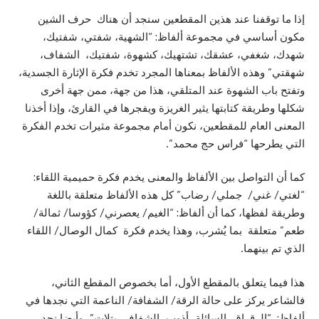
إذا ما توقفنا عند هذين المقطعين سنجد أن هناك حرف الشين
مكون أساسي في مجموعة ألفاظ: “الشهية، شفتي، شفتيك،
شهدك، شغفي، عشقك، تشتهيك، كشهوة، شفتيك، الشفاف،
شهقتي” وهذه الألفاظ بمعناها المجرد تخدم فكرة الإثارة الجسدية،
وتفتح باب الشهوة عند المتلقي، هذا من جهة، ممن جهة أخرى
شكلها وطريقة كتابتها يثير الغريزة ويفجرها في القارئ، وإذا أخذنا
المعنى العام للمقطعين، نكون أمام مجموعة مثيرات تخدم الفكرة
التي يطرحها “فراس حج محمد”.
كما أن التواصل بين الألفاظ والمعنى يخدم فكرة حميمية اللقاء:
“لغتي/ غني/ جملي/ رضاب” كل هذه الألفاظ متعلقة باللغة
وطريقة لفظها، كما أن ألفاظ: “الغيم/ يعصرني/ كؤوسا/ ثمالة/
طعم” متعلقة بما يُشرب، وهذا يخدم فكرة كمال الوصال/ اللقاء
الذي تم بينهما.
هذا فيما يتعلق بالمقطع الأول، أما بخصوص المقطع الثاني،
فالشاعر يركز على حالة الرقة/ الشفافة/ الناعمة التي نجدها في
ألفاظ: “الرقراق، السائلة، أذوب، الشفاف، بتلات”، وأيضا نجد