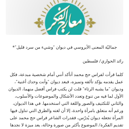
جماليّة المعنى الأيروسي في ديوان “وشيء من سرد قليل”*
رائد الحواري/ فلسطين
كلما قرأت لفراس حج محمد أتأكد أنني أمام شخصية مبدعة، فكل
عمل يقدمه يؤكد تألقه وتميزه، فبعد ديوان “وأنت وحدك أغنية”،
وديوان “ما يشبه الرثاء” قلت لن يكتب فراس أفضل منهما، الديوان
الأول لما فيه من تنوع وتعدد الأشكال والموضوعات والأسلوب،
والثاني للتكثيف والصور واللغة التي استخدمها. في هذا الديوان،
ورغم أنه متعلق بامرأة واحدة، إلا أن لغته والطرق التي تناول فيها
المرأة تجعله ديوان يُدرّس، فقدرات الشاعر فراس حج محمد على
تقديم الفكرة/ الموضوع بأكثر من صورة وحالة، يعد ميزة لا نجدها