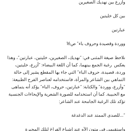
وأزرع بين نهديك الصغيرين
بين كل خليتين
عبارتين
ووردة وقصيدة وحروف باء” ص16
نلاحظ صيغة المثنى في: “نهديك، الصغيرين، خليتين، عبارتين”، وهذا
يعكس رغبة الجمع بينهما، كما أن اللغة البيضاء: “أزرع، خليتين،
وردة، قصيدة، حروف الباء” التي جاء بها المقطع يشير إلى حالة
التماهي بين الشاعر والمرأة، فاستخدامه لعناصر الفرح الطبيعة:
“وأزرع، ووردة” والكتابة: “عبارتين، حروف، الباء” يؤكد أنه يتماهى
مع الحبيبة. كما أن استخدامه للصورة الشعرية والإيحاءات الجنسية
تؤكد تلك الرغبة الجامحة عند الشاعر:
“…للصدى الممتد عند الدغدغة
واستقيمي في متون الآه عند إشباع الفراغ لتلك المحبرة