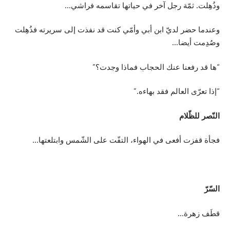
وذُهِلت. ثمّة رجل آخر في حياتها تقاسمه فراشي…
وعندما حضر لديّ ابن أبي وأمّي كنت قد نفذت إلى سريرته فذُهِلت
وصُدِمت أيضا…
“ها قد رفعنا عنك الحجاب فماذا وجدت؟”
“إذا تعرّى العالم فقد بهاءه.”
النّصر للظّلام
فجأة قفزت أفعى في الهواء، التفّت على الشّمس وابتلعتها…
السّرّ
قطَف زهرة…