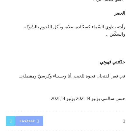
العصر
رأيته يطوي السّماء كسجّادة صلاة، ويأكل النّجوم بالشّوكة
والسكّين…
حدّثتني قهوتي
في قعر الفنجان فجوة للغيب. أنا وحسناء وكرسيّ ومقصلة…
حسن سالمي
يونيو 14, 2021
يونيو 14, 2021
Facebook