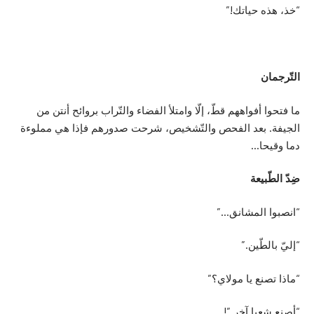
“خذ، هذه حياتك!”
التّرجمان
ما فتحوا أفواههم قطّ، إلّا وامتلأ الفضاء والتّراب بروائح أنتن من
الجيفة. بعد الفحص والتّشخيص، شرحت صدورهم فإذا هي مملوءة
دما وقيحا…
ضِدّ الطّبيعة
“انصبوا المشانق…”
“إليّ بالطّين.”
“ماذا تصنع يا مولاي؟”
“أصنع شعبا آخر.”!