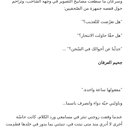
وسرعان ما سطعت مصابيح التّصوير في وجهه الشّاحب، وتزاحم
حول قفصه جمهرة من الصّحفيين:
“هل تعرّضت للتّعذيب؟”
“هل حقّا حاولت الانتحار؟”
“حدثّنا عن أحوالك في السّجن؟” …
جحيم العرفان
“مفعولها ساعة واحدة.”
وناولني حبّة دواء وانصرف باسما…
عندما وقفت زوجتي تنثر في مسامعي ورد الكلام، كانت حاسّة
أخرى لا أدري منذ متى نبتت في، تنبئني بما يدور في خلدها فصُدِمت