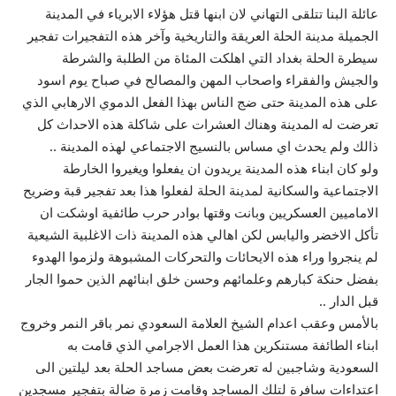
عائلة البنا تتلقى التهاني لان ابنها قتل هؤلاء الابرياء في المدينة
الجميلة مدينة الحلة العريقة والتاريخية وآخر هذه التفجيرات تفجير
سيطرة الحلة بغداد التي اهلكت المئاة من الطلبة والشرطة
والجيش والفقراء واصحاب المهن والمصالح في صباح يوم اسود
على هذه المدينة حتى ضج الناس بهذا الفعل الدموي الارهابي الذي
تعرضت له المدينة وهناك العشرات على شاكلة هذه الاحداث كل
ذالك ولم يحدث اي مساس بالنسيج الاجتماعي لهذه المدينة ..
ولو كان ابناء هذه المدينة يريدون ان يفعلوا ويغيروا الخارطة
الاجتماعية والسكانية لمدينة الحلة لفعلوا هذا بعد تفجير قبة وضريح
الاماميين العسكريين وبانت وقتها بوادر حرب طائفية اوشكت ان
تأكل الاخضر واليابس لكن اهالي هذه المدينة ذات الاغلبية الشيعية
لم ينجروا وراء هذه الايحائات والتحركات المشبوهة ولزموا الهدوء
بفضل حنكة كبارهم وعلمائهم وحسن خلق ابنائهم الذين حموا الجار
قبل الدار ..
بالأمس وعقب اعدام الشيخ العلامة السعودي نمر باقر النمر وخروج
ابناء الطائفة مستنكرين هذا العمل الاجرامي الذي قامت به
السعودية وشاجبين له تعرضت بعض مساجد الحلة بعد ليلتين الى
اعتداءات سافرة لتلك المساجد وقامت زمرة ضالة بتفجير مسجدين