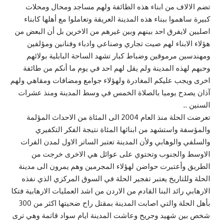
تضم الالاف من ابناء هذه الطائفة ولهم مساجد ومحال ومحلات
كبيرة ساهموا ببناء هذه المدينة العريقة وتعاملوا مع أهلها كابناء
اصليين لايفرق احد بينهم وبين غيرهم من الاخرين بل أن البعض من
هؤلاء الابناء لهم صيت تجاري وصناعي وادباء وفنانين ومؤلفين
ومهندسين مرموقين وضباط كبار تشهد الساحة البابلية بولائهم
وحبهم لهذه المدينة ولم يقل لهم احد في يوم ما أنكم من طائفة
اخرى ويجب عليكم المغادرة ولهؤلاء جوامع ومضافات ومقاهي ولهم
آذان يصدح يوميا بالصلاة الخمس في وسط المدينة ومنذ عشرات
السنين ..
تعرضت الحلة منذ العام 2004 الى المئاة من الاحداث المؤلمة
والمؤسفة واستشهد من ابنائها المئاة نتيجة الفكر التكفيري
والسلفي والوهابي ولأن المدينة تعتبر الساتر الاول لمدن الفرات
الاوسط والجنوب وتحتوي على عوائل هي الاخرى خرجت من
الطريق وأعتبرت حواضن لهؤلاء المجرمين وهم يمرون الى مدينة
الحلة وللتاريخ يعتبر تفجير الحلة في السوق المركزي الذي نفذه
الارهابي رائد البنا القادم من الاردن من اشد العمليات الارهابية فتكا
بأهل الحلة والتي اصابت المدينة بمقتل راح ضحيتها اكثر من 300
شخص بين شهيد وجريح وعاشت المدينة ايام سواد قاتمة وهي ترى