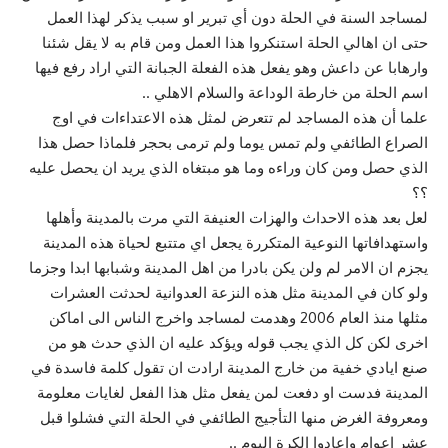
لمساجد السنة في الحلة دون أي تبرير او سبب يذكر لهذا العمل
حتى ان اهالي الحلة استنكروا هذا العمل ومن قام به لا يقل شئنا
وارهابا عن داعش وهو يفعل هذه الفعلة الجبانة التي اراد رفع فيها
اسم الحلة من خارطة الوداعة والسلام الاهلي ..
علما أن هذه المساجد لم تتعرض لمثل هذه الاعتداءات في اوج
الصراع الطائفي ولم تمس يوما ولم ترمى بحجر فلماذا حصل هذا
الذي حصل ومن كان وراءه وما هو مبتغاه الذي يريد ان يحصل عليه
؟؟
لعل بعد هذه الاحداث والهزات العنيفة التي مرت بالمدينة وأهلها
واستهدافاتها النوعية المتكررة يجعل اي متتبع لحياة هذه المدينة
يجزم ان الامر لم ولن يكن بادرا من اهل المدينة وشبابها ابدا وجزما
ولو كان في المدينة مثل هذه النزعة العدوانية لحدثت العشرات
مثلها منذ العام 2006 وهدمت لمساجد واخرج الناس الى اماكن
اخرى لكن كل الذي يجب قوله ويؤكد عليه ان الذي حدث هو من
صنع ايادي خفية من خارج المدينة ارادت ان تقول كلمة فاسدة في
المدينة فدست او دفعت لمن يفعل مثل هذا الفعل لغايات معلومة
ومعروفة الغرض منها التأجيج الطائفي في الحلة التي فشلوا قبل
عشر اعوام واعادوا الكرة اليوم ..