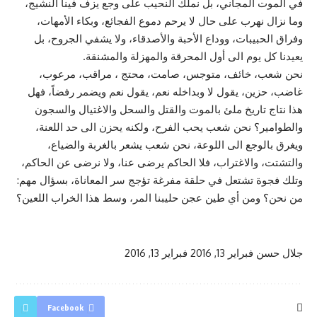
في الموت المجاني، بل نملك النحيب على وجع يزف فينا النشيج،
وما نزال نهرب على حال لا يرحم دموع الفجائع، وبكاء الأمهات،
وفراق الحبيبات، ووداع الأحبة والأصدقاء، ولا يشفي الجروح، بل
يعيدنا كل يوم الى أول المحرقة والمهزلة والمشنقة.
نحن شعب، خائف، متوجس، صامت، محتج ، مراقب، مرعوب،
غاضب، حزين، يقول لا وبداخله نعم، يقول نعم ويضمر رفضاً، فهل
هذا نتاج تاريخ ملئ بالموت والقتل والسحل والاغتيال والسجون
والطوامير؟ نحن شعب يحب الفرح، ولكنه يحزن الى حد اللعنة،
ويغرق بالوجع الى اللوعة، نحن شعب يشعر بالغربة والضياع،
والتشتت، والاغتراب، فلا الحاكم يرضى عنا، ولا نرضى عن الحاكم،
وتلك فجوة تشتعل في حلقة مفرغة تؤجج سر المعاناة، بسؤال مهم:
من نحن؟ ومن أي طين عجن حليبنا المر، وسط هذا الخراب اللعين؟
جلال حسن
فبراير 13, 2016
فبراير 13, 2016
Facebook