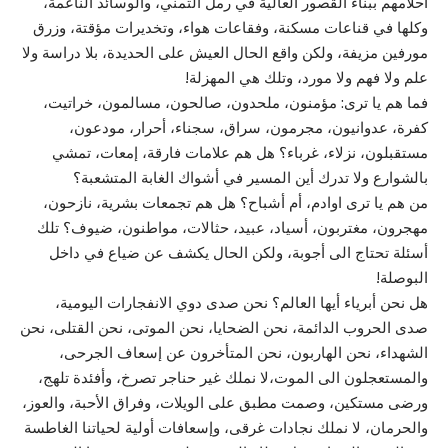
أحلامهم ببناء القصور العالية في رمل التمني، والوسائد الناعمة،
وكلها في قناعات مسكنة، وفقاعات هواء، وتخديرات مؤقتة، وزرق
مورفين مزيفة، ولكن واقع الحال العيش على الحديدة، بلا دراسة ولا
علم ولا فهم ولا مورد، وتلك هي المهزلة!
فما هم يا ترى: مؤمنون، ملحدون، صالحون، مسالمون، خراتيت،
كفرة، عدوانيون، مجرمون، سراق، سجناء، أحرار، مودعون،
مستقبلون، نزلاء، غرباء؟ هل هم علامات فارقة، إمعات، تمشي
بالشوارع ولا تدرك أين المسير في أشواك الغابة المتشعبة؟
من هم يا ترى اوادم، أم أشباح؟ هل هم تجمعات بشرية، نازحون،
مهجرون، مغتربون، أسياد، عبيد، حثالات، مواطنون، ضيوف؟ تلك
أسئلة تحتاج الى أجوبة، ولكن الحال يكشف عن ضياع في داخل
البوصلة!
هل نحن أبرياء أيها العالم؟ نحن صدى دوي الانفجارات اليومية،
صدى الحروب الدائمة، نحن الضحايا، نحن الموتى، نحن القتلى، نحن
الشهداء، نحن الهاربون، نحن المتأخرون عن إسعاف الجرحى،
والمستعجلون الى الموت،لا نملك غير حناجر تصرخ، وأفئدة تلهج،
ورضى مستكين، وصمت مطبق على الويلات، وفراق الأحبة، والعوز،
والحرمان، لا نملك نجادات غرقى، وإسعافات أولية لحياتنا الغاطسة