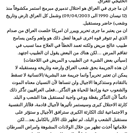
الخليجي للعراق.
ان ما جرى في العراق هو احتلال تدميري مبرمج استمر مكشوفاً منذ
(12 نيسان 1990 الى 09/04/2003) وشمل كل العراق (ارض وتاريخ
وشعب) حاضر ومستقبل.
ان من يعتبر ما جرى تحرير ويبرر ان امريكا خلصت العراق من صدام
الذي لم تتوفر قوه اخرى غيرها لفعل ذلك هو واهم وكمن يسامح
طبيب عالج مريض ولكنه تعمد الخطأ في العلاج مما تسبب في
تفاقم المرض …لكن هناك من البعض يقول ان الطبيب اجتهد.
[سيأتي بعض الشيء عن الطبيب و المريض في اللاحقات]
ان هذه الجريمة بحق شعب العراق وارضه وتاريخه ومستقبله لا
يمكن ان تعتبر تحريراً وانما جريمة ضد البشرية/الانسانية لا تسقط
بالتقادم وستذكرها الاجيال ولن تنساها لأن النسيان معناه الموت
والشعوب حية وزادها للحياة هو التذَّكر…فعلى العراقيين تذَّكر ذلك
دائماً لأن التذَّكر يقظة ووعي واجبة لمستقبل هذا الشعب و البلد.
كارثة الاحتلال كبرى وسيستمر تأثيرها لأجيال قادمة، فلآثار النفسية
و الاجتماعية لتك الكارثة الكبرى سترافق الأجيال و ستؤثر على
مستقبل الشعب و البلد، لم تظهر تلك الآثار بالكامل بعد…لكن
علاماتها أخذت تظهر من خلال الولادات المشوهة وامراض السرطان