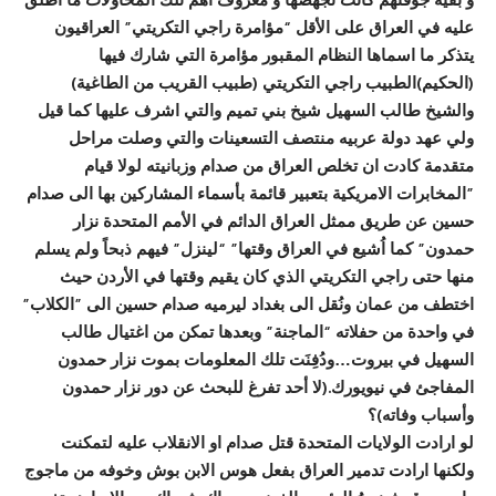
عليه في العراق على الأقل “مؤامرة راجي التكريتي” العراقيون
يتذكر ما اسماها النظام المقبور مؤامرة التي شارك فيها
(الحكيم)الطبيب راجي التكريتي (طبيب القريب من الطاغية)
والشيخ طالب السهيل شيخ بني تميم والتي اشرف عليها كما قيل
ولي عهد دولة عربيه منتصف التسعينات والتي وصلت مراحل
متقدمة كادت ان تخلص العراق من صدام وزبانيته لولا قيام
”المخابرات الامريكية بتعبير قائمة بأسماء المشاركين بها الى صدام
حسين عن طريق ممثل العراق الدائم في الأمم المتحدة نزار
حمدون” كما اُشيع في العراق وقتها” “لينزل” فيهم ذبحاً ولم يسلم
منها حتى راجي التكريتي الذي كان يقيم وقتها في الأردن حيث
اختطف من عمان ونُقل الى بغداد ليرميه صدام حسين الى ”الكلاب”
في واحدة من حفلاته “الماجنة” وبعدها تمكن من اغتيال طالب
السهيل في بيروت…ودُفِنَت تلك المعلومات بموت نزار حمدون
المفاجئ في نيويورك.(لا أحد تفرغ للبحث عن دور نزار حمدون
وأسباب وفاته)؟
لو ارادت الولايات المتحدة قتل صدام او الانقلاب عليه لتمكنت
ولكنها ارادت تدمير العراق بفعل هوس الابن بوش وخوفه من ماجوج