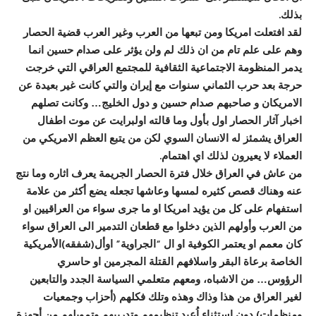
بذلك.
لقد افتعلت امريكا ومن تبعها من العرب وغير العرب قضية الحصار
وهم على علم تام من ان ذلك لم ولن يؤثر على صدام حسين انما
يدمر المنظومة الاجتماعية الثقافية للمجتمع العراقي التي خرجت
حرجة بعد حرب الثماني سنوات مع إيران والتي كانت غير بعيدة عن
الامريكان و صاحبهم صدام حسين و دول الخليج… وكانت تصلهم
اخبار آثار الحصار اول بأول وما قالته اولبرايت عن موت اطفال
العراق يشمئز له الانسان السوي لكن من يتبع العظم الامريكي من
العملاء لا يعيرون لذلك اي اهتمام.
من عاش في العراق خلال فترة الحصار الجريمة يعرف اثاره وما نتج
عنه وهناك قصص كثيره لمسها وعاشها تجعله يضع أكثر من علامة
استفهام على كل من يؤيد امريكا او ما جرى سواء من العراقيين او
من العرب وأولهم الذين دخلوا مع قطعان التدمير الى العراق سواء
كان معمم او يعتمر الكوفية او ال “الجراوية” اوأل(شفقه)الأمريكية
الخاصة برعاة البقر واسلافهم القتلة المجرمين او حاسري
الرؤوس… من الاشباه، ومعهم متعلمي السياسة الجدد والتابعين
لغير العراق من هذا وذاك وهذه وتلك فكلهم (أحزاب وجمعيات
ومنظمات) دون استثناء اُعيد تنظيمهم وتدريبهم وتمويلهم من أجهزة