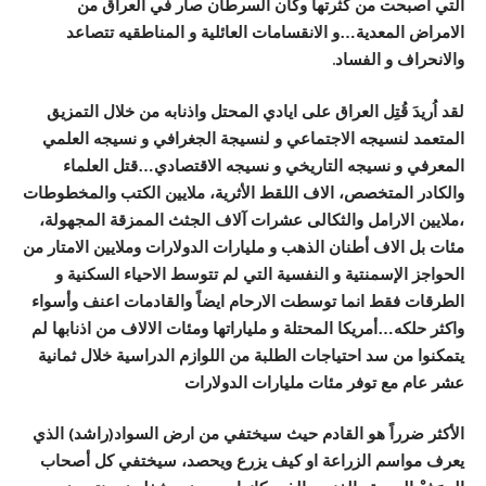
التي اصبحت من كثرتها وكأن السرطان صار في العراق من
الامراض المعدية…و الانقسامات العائلية و المناطقيه تتصاعد
والانحراف و الفساد.
لقد اُريدَ قُتِل العراق على ايادي المحتل واذنابه من خلال التمزيق
المتعمد لنسيجه الاجتماعي و لنسيجة الجغرافي و نسيجه العلمي
المعرفي و نسيجه التاريخي و نسيجه الاقتصادي…قتل العلماء
والكادر المتخصص، الاف اللقط الأثرية، ملايين الكتب والمخطوطات
،ملايين الارامل والثكالى عشرات آلاف الجثث الممزقة المجهولة،
مئات بل الاف أطنان الذهب و مليارات الدولارات وملايين الامتار من
الحواجز الإسمنتية و النفسية التي لم تتوسط الاحياء السكنية و
الطرقات فقط انما توسطت الارحام ايضاً والقادمات اعنف وأسواء
واكثر حلكه…أمريكا المحتلة و ملياراتها ومئات الالاف من اذنابها لم
يتمكنوا من سد احتياجات الطلبة من اللوازم الدراسية خلال ثمانية
عشر عام مع توفر مئات مليارات الدولارات
الأكثر ضرراً هو القادم حيث سيختفي من ارض السواد(راشد) الذي
يعرف مواسم الزراعة او كيف يزرع ويحصد، سيختفي كل أصحاب