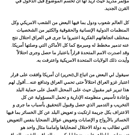
مؤتمر مدريد حيث اُريد لها ان تحسم الموضوع قبل الدخول في
القرن الجديد.
كل العالم شعوب ودول بما فيها البعض من الشعب الامريكي وكل
المنظمات الدولية الإنسانية والحقوقية والكثير من الشخصيات
بمختلف اتجاهاتهم الفكرية اعتبروا ما جرى في العراق احتلال نتج
عنه تدمير مخطط له ومبرمج كما كل الأماكن التي وصلتها أمريكا.
وقد اصدرت الامم المتحدة قراراً باعتبار ما حصل وجرى احتلالاً
وأيدت ذلك الولايات المتحدة الامريكية واعترفت به.
سيقول لي البعض من اتباع ال(تحرير) ان أمريكا وافقت على قرار
اعتبار غزو العراق احتلالاً حتى تحمي العراق وتدافع عنه…أقول لهم
هذا تبرير غير مقبول حيث على المحتل العمل على حماية البلد
وإعادة تأسيس منظومته الإدارية و تحمل المسؤولية عن كل
التخريب و التدمير الذي حصل وقبول التحقيق بأسباب ما جرى و
الاعتراف بكل جريمة ارتكبت و تعويض البلد عن كل الخسائر بما فيها
الخسائر بالأرواح و الإصابات وتعويض عوائل الضحايا بنفس التعويض
التي تطالب به دولة الاحتلال لضحاياها وامامنا مثال واحد هو
تعويضات ما اطلق عليهم ضحايا لوكربي و العراق و الشعب العراقي