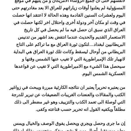
لأنفسهم حتى ان جميع الرؤساء الامريكان و من يليهم في موقع
المسؤولية لم يعلنوا أوقات زياراتهم للعراق الا بعد مغادرتهم حتى
اليوم ولعشرات السنين القادمة وهذه الحالة لا اعتقد انها حصلت
في وقت او مكان آخر ودولة أخرى واحتلال اخر لكنها حصلت في
العراق الذي سبق ان حصل فيه ما لم يحصل في كل تاريخ
الاستعمار القديم والحديث عندما انتفض بعد اشهر من تدنيس
البريطانيين لبغداد…لتكون ثورة العراق مع ما تراكم على التاج
البريطاني من أوحال ليسقط وكانت تلك ثورة العراق هي البداية
لانهيار تلك الإمبراطورية التي لا تغيب عنها الشمس وقتها و
سيحصل هذا الشيء مع الامبراطورية التي لا تغيب عن قواعدها
العسكرية الشمس اليوم.
من يعتبره تحريراً يعتبر ان نتائجه الكارثية مبررة ويبحث في زواغير
الكتب والمقالات والعنعنات الغريبات الضعيفات عن تبرير للدرجة
التي تُوصلهُ الى تعمد الكذب والتزييف وهو غير مضطر الى ذلك
مطلقاً ويكفيه القول انه تحرير حسب قناعته وكفى.
إن ما جرى وحصل ويجري ويحصل يفوق الوصف والخيال ويمس
وطن ومستقبل أجيال ومن لا يشعر ويفكر ويتحسس بذلك او ذلك