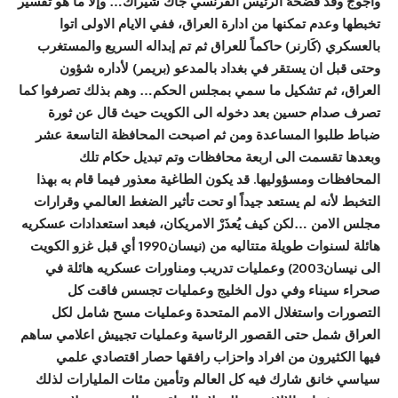
واجوج وقد فضحهُ الرئيس الفرنسي جاك شيراك… وإلا ما هو تفسير
تخبطها وعدم تمكنها من ادارة العراق، ففي الايام الاولى اتوا
بالعسكري (كَارنر) حاكماً للعراق ثم تم إبداله السريع والمستغرب
وحتى قبل ان يستقر في بغداد بالمدعو (بريمر) لأداره شؤون
العراق، ثم تشكيل ما سمي بمجلس الحكم… وهم بذلك تصرفوا كما
تصرف صدام حسين بعد دخوله الى الكويت حيث قال عن ثورة
ضباط طلبوا المساعدة ومن ثم اصبحت المحافظة التاسعة عشر
وبعدها تقسمت الى اربعة محافظات وتم تبديل حكام تلك
المحافظات ومسؤوليها. قد يكون الطاغية معذور فيما قام به بهذا
التخبط لأنه لم يستعد جيداً او تحت تأثير الضغط العالمي وقرارات
مجلس الامن …لكن كيف يُعذَرْ الامريكان، فبعد استعدادات عسكريه
هائلة لسنوات طويلة متتاليه من (نيسان1990 أي قبل غزو الكويت
الى نيسان2003) وعمليات تدريب ومناورات عسكريه هائلة في
صحراء سيناء وفي دول الخليج وعمليات تجسس فاقت كل
التصورات واستغلال الامم المتحدة وعمليات مسح شامل لكل
العراق شمل حتى القصور الرئاسية وعمليات تجييش اعلامي ساهم
فيها الكثيرون من افراد واحزاب رافقها حصار اقتصادي علمي
سياسي خانق شارك فيه كل العالم وتأمين مئات المليارات لذلك