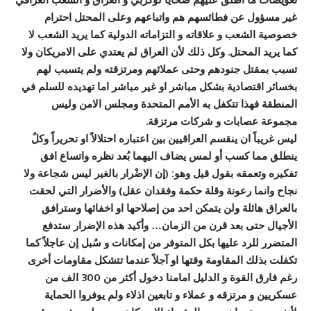
غير مسؤول عن فطائسهم هم واتباعهم وعلى المحتل احترام
خصوصية الشعب و علاقاته و التزاماته الدولية كما يريد الشعب لا
كما يريد المحتل. وكل ذلك لأن العراق لم يعتدي على الامريكان ولا
تسبب بمقتل جنودهم وحتى عملائهم ومرتزقته ولم يتسبب لهم
بخسائر اقتصادية بشكل مباشر او غير مباشر اما تهديده للسلم في
المنطقة فهذا تتكفل به الأمم المتحدة ومجلس الامن وليس
مجموعة عصابات و شركات مرتزقة.
ليس غريباً ان ينقسم العراقيين بين اعتباره احتلالاً او تحريراً وكلٌ
ينطلق مما كسب أو لمس يضاف اليهما بُعد نظره واتساع افق
تفكيره وتعمقه بقول قيل وهو: (إن الإضْرار بالغير ليس شجاعة ولا
نجاح وانما رعونة وقلة حكمة وفقدان عقل) والأضرار التي لحقت
بالعراق هائلة ولن يتمكن احد من إصلاحها او اخفائها وسترافق
الأجيال حتى بعد قرن من الزمان… وأكيد هذه الإضرار ستدفع
المتضرر للرد عليها بكل المتوفر من إمكانات و سُبل إن عاجلاً كما
تكفلت بذلك المقاومة وقتها او آجلاً عندما تتشكل مقاومات أخرى
رغم فارق القوة و الدليل امامنا دخول أكثر من 300 الف من
عسكريين و مرتزقه و عملاء و تابعين اذلاء ولم يوفروا الحماية