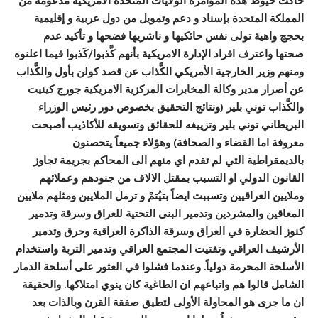
حاكت خيوط هذه المؤامرة الولايات المتحدة الأمريكية مدعومة من
المملكة المتحدة بإسناد و دعم وتمويل من دول عربية و إقليمية
بحجج واهية تولى نفس حائكيها و ناشريها فضحها و تأكيد عدم
صحتها واعترف افراد الإدارة الامريكية بأنهم كَّذبوا/كَذبوا فيما اعلنوه
ومنهم وزير الخارجية الأمريكي الكَّذاب عن قصد كولن بأول والكَّذاب
عن أصرار مدير وكالة المخابرات المركزية الامريكية جورج كينيت
والكَّذاب توني بلير (ونتائج التحقيق بخصوص دور رئيس الوزراء
البريطاني توني بلير وتزييفه للحقائق وتسويقه للأكاذيب أصبحت
معروفة اما القضاء و الصحافة) وهؤلاء جميعاً يتحصنون
بالديمقراطية التي لم تقدم اي منهم الى المحاكم بجريمة تجاوز
القانون الدولي او التسبب بمقتل الالاف من جنودهم وعملائهم
وملايين العراقيين وتسببت ايضاً بتيُتمْ و ترمل الملايين ومثلهم ملايين
المعاقين والمشردين وتدمير البنى التحتية للعراق وسرقة وتدمير
كنوز الحضارة في العراق وسرقة الذاكرة العراقية وحرق وتدمير
الأرشيف العراقي وتفتيت المجتمع العراقي وتدمير التربة واستخدام
الأسلحة المحرمة دولياً. وعندما فشلوا في العثور على أسلحة الدمار
الشامل قالوا هم واتباعهم ان الطاغية كان ينوي امتلاكها. والحقيقة
ان ما جرى هو المحاولة الأولى لتطيق صفقة القرن وبالذات بعد