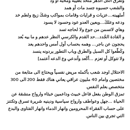
وتفرق الكل الدهر متحد بطيبه ومحبه أو ود
والشعب حسبوه جسد مات أو همد
أملهينه…عزيات و قرايات وقامات بمواكب وشكَ زيج ولطم خد
ودعه وعلكَ…وبعين العدو عود وحسود لا يسود
وهاي لاتسمن من جوع ولا لحاجه تسد
و القادة الجُدد…حد القدم والكرسي النظر عدهم و ما بيه بُعد
يحجون عن باجر… وهمه بحساب أول أمس واحدهم يعد
وكَطّعوا كل السبل والطرق وباب التطور يردونه ينسد
ولا تتوكل أو تعزم …أكَعد وأندعي وع الدعه أعتمد]
الاحتلال اوجد شعب بأكمله مريض نفسياً ويحتاج الى متابعة من
مختصين وامام 40 مليون عراقي يعاني هناك فقط 200 الى 300
متخصص بعلم النفس.
تمزق الوطن بفعل فاعل خبيث وداعمين خبثاء وارواح منشقة عن
الحياة …جهل وعواطف وارواح سياسية ودينيه شريرة تسرق وتكتنز
على حساب الفقراء المحرومين وانهار الدماء وانهار الفتاوى والبدع
التي تجري بين الناس.
…………………….