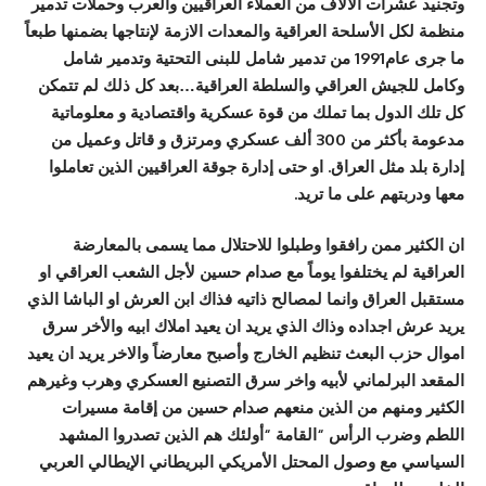
وتجنيد عشرات الالاف من العملاء العراقيين والعرب وحملات تدمير
منظمة لكل الأسلحة العراقية والمعدات الازمة لإنتاجها بضمنها طبعاً
ما جرى عام1991 من تدمير شامل للبنى التحتية وتدمير شامل
وكامل للجيش العراقي والسلطة العراقية…بعد كل ذلك لم تتمكن
كل تلك الدول بما تملك من قوة عسكرية واقتصادية و معلوماتية
مدعومة بأكثر من 300 ألف عسكري ومرتزق و قاتل وعميل من
إدارة بلد مثل العراق. او حتى إدارة جوقة العراقيين الذين تعاملوا
معها ودربتهم على ما تريد.
ان الكثير ممن رافقوا وطبلوا للاحتلال مما يسمى بالمعارضة
العراقية لم يختلفوا يوماً مع صدام حسين لأجل الشعب العراقي او
مستقبل العراق وانما لمصالح ذاتيه فذاك ابن العرش او الباشا الذي
يريد عرش اجداده وذاك الذي يريد ان يعيد املاك ابيه والأخر سرق
اموال حزب البعث تنظيم الخارج وأصبح معارضاً والاخر يريد ان يعيد
المقعد البرلماني لأبيه واخر سرق التصنيع العسكري وهرب وغيرهم
الكثير ومنهم من الذين منعهم صدام حسين من إقامة مسيرات
اللطم وضرب الرأس “القامة “أولئك هم الذين تصدروا المشهد
السياسي مع وصول المحتل الأمريكي البريطاني الإيطالي العربي