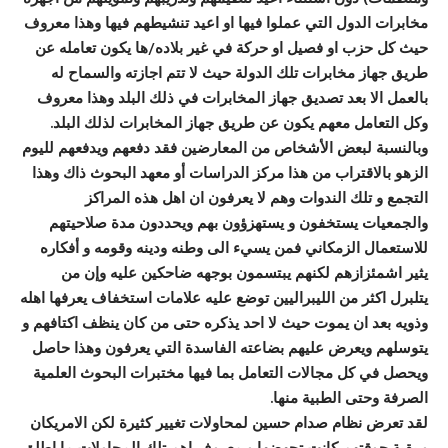
مخابرات الدول التي عملوا فيها او اعيد تنشيطهم فيها وهذا معروف
حيث كل حزب او فصيل او حركة في غير بلاده/ها يكون تعامله عن
طريق جهاز مخابرات تلك الدولة حيث لا تتم اجازته والسماح له
بالعمل الا بعد تصديق جهاز المخابرات في ذلك البلد وهذا معروف
وكل التعامل معهم يكون عن طريق جهاز المخابرات لذلك البلد.
وبالنسبة لبعض الأشخاص من المعارضين فقد دفعهم ويدفعهم لليوم
الزهو بالاقتراب من هذا مركز الدراسات أو معهد البحوث ذاك وهذا
التجمع و تلك الندوات وهم لا يعرفون ان اهل هذه المراكز
والجمعيات يستخفون و يستهزؤون بهم ويحددون مدة صلاحيتهم
للاستعمال الزمكاني فمن يسيء الى وطنه ودينه وقومه و أفكاره
يثير اشمئزازهم لكنهم يبتسمون بوجهه ضاحكين عليه وإن من
يتلبرل اكثر من الليبراليين توضع عليه علامات استخفاف يعرفها اهله
وذويه بعد ان يموت حيث لا احد يذكره حتى من كان ينظف اكتافهم و
يتوسلهم ويعرض عليهم بضاعته الفاسدة التي يعرفون وهذا حاصل
ويحصل في كل مجالات التعامل بما فيها مختبرات البحوث العلمية
الصرفة وحتى الطبية منها.
لقد تعرض نظام صدام حسين لمحاولات تغيير كثيرة لكن الامريكان
و بقية جوقتهم كانت تجهضها و معروف اهم تلك المحاولات ما اطلق