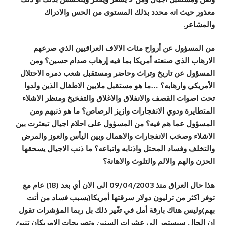
معذور حيث انه محدد بذلك المستوى من الحس والادراك
والمشاعر.
من المسؤول عن أرواح مئات الالاف العراقيين الذي صرعهم
الارهاب الذي صنعته أمريكا بما فيه إرهاب صدام حسين؟ ومن
المسؤول عن تاريخ وتراث وحاضر ومستقبل شعب دمره الاحتلال
الأمريكي وارهابه؟ …ما هو مستقبل ملايين الاطفال الذين ولدوا
تحت اصوات القصف والانفلاق والاغلاق والتفخيخ ومنظر الاشلاء
المتطايرة ودوي الانفجارات وازيز الرصاص؟ ما هو ذنبهم ومن
المسؤول عما هم فيه؟ من المسؤول على احلام اجيال تبعثرت بين
الاشلاء وصخب الانفجارات والاهمال وبين اليأس والعوز والمرض
والتخلف وفساد المحتل واذنابه واتباعه؟ ما ذنب الاجيال يسحقها
الحزن والهم والالم والتلوث والاهانة؟
هذا حال العراق منذ 09/04/2003 الى الان أي بعد (18) عام مع
توفر اكثر من ترليون دولار سرقتها أمريكا(بسبب فساد من أتت
بهم)وليس هناك بارقة أمل في تغّير ذلك بل ربما المؤشرات تقول
ان الحال سيستمر الى عشرات السنين وتصريحات الامريكان تنبئ