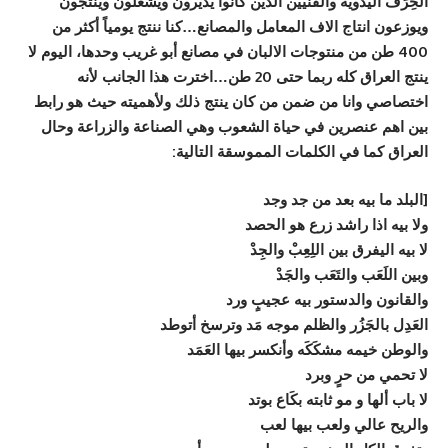
الحِرَفْ اليدوية والفنيين الذين كانوا يديرون ويشغلون وينتجون
ويوزعون انتاج الاف المعامل والمصانع…كنا ننتج يومياً أكثر من
400 طن من منتوجات الالبان في مصانع أبو غريب وحدها، اليوم لا
ينتج العراق كله ربما حتى 20 طن…اخترت هذا الجانب لأنه
اختصاصي وانا من ضمن من كان ينتج ذلك ولأهميته حيث هو رابط
بين اهم عنصرين في حياة الشعوب وهي الصناعة والزراعة وحال
العراق كما في الكلمات المموسقة التالية:
[البلد ما بيه بعد من جد وجد
ولا بيه اذا راشد زرع هو الحصد
لا بيه اليفرق بين اللِعِبْ والجِدْ
وبين اللَعَب والتَعَب والجَدْ
والقانون والدستور بيه عجيبٍ ورد
العَدِل بالجَزُر والظلم موجه مَد وترسخ أتوطد
والوطن خيمه مشكَكَه وأنكسر بيها العَمَد
لا تحمي من حرٍ وبرد
لا باب ألها و مو ثابته بكَاع بوتد
والريح عالي ولعب بيها لعب