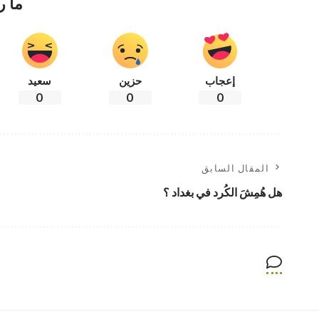
ما ر
إعجاب
حزين
سعيد
0
0
0
المقال السابق
هل هُمِشَ الكُرد في بغداد ؟