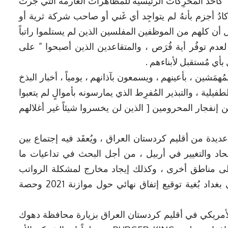
 ” كأحد المُحّرِكات الرئيسية للمظاهرات العارمة التي جرتْ
كادُ أجزم بأنهُ لم يتواجِد أي غَني أو صاحب شركة ثرية أو
أن كلهم من الموظفين المفلسين الذين لم يستلموا راتباً
دم توفُر أية فُرَص ، والمتقاعدين الذين أصبحوا ” على
 بأي مُستقبل لأبناءهم .
مَشين ، بأعينهم ، ويسمعون بآذانهم ، يومياً ، أخبار البذخ
يلية ، والتبذير المُفرِط الذي يمارسونه بأموالٍ لم يتعبوا
نا من إنفجار المحرومين [ الذين لن يخسروا شيئاً غير أغلالهم
يدة من أقليم كردستان العراق ، ويُعقَد فيه إجتماع بين
تحاد والتغيير في أربيل ، من أجل البحث في تداعيات ما
لى مناطق أخرى ، وكذلك إيجاد مخارج لمشكلة الرواتب
وأيضاً الإتفاق على إنتهاج سياسة موحَدة في بغداد بُغية توقيع إتفاق نهائي حول موازنة 2021 وحصة
لأمريكي في أقليم كردستان العراق بزيارة محافظة دهوك