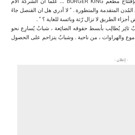
وإستقبله محافِظ دهوك ، حيث قاما سوياً بإفتتاح مطعم BURGER KING … علماً ان الشركة الأم
ي المُدن المتقدمة والمتطورة . ” لا أدري هل ان القنصل جاءَ
زاء الطريق لا تزال رّثة وبائسة للغاية ؟ ” .
ثائِر يُطالِب بأبسط حقوقه الضائِعة ، شبابٌ يُسارِع نحو
للدموع والهراوات ، من ناحية . وشبابٌ يتزاحم على الحصول
- إعلان -