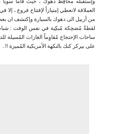
العملاقة لاتعطي إمتيازاً لإفتتاح فروع ، إلا ف
من أربيل الى دهوك بالسيارة وإكتشف ان بعض أج
لقطةٌ مُضحِكة مُبكِية في نفس الوقت : شبابٌ 
ساحات الإحتجاج مُقاوِماً الغازات المُسيلة 
على بيركر كنك بالنكهة الأمريكية المُميزة !! .