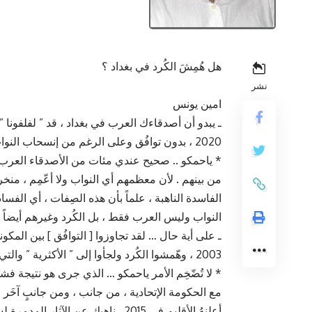
هل هُمِشَ الكُرد في بغداد ؟
نشر
امين يونس
ـ يبدو أن أصدقاءك العرب في بغداد ، قد ” لفلفونا ” ن
2020 ، بدون توافُق وعلى الرغم من إنسحاب النواب الكُرد من الجلسة .
* ياحمكو .. صحيح عندي مئات من الأصدقاء العرب 
من بينهم . لأن معظمهم أي النواب ولا أعّمِم ، من
الفاسدة الناهبة ، علماً بأن هذه الصِفات ، أي الف
النواب وليس العرب فقط ، بل الكُرد وغيرهم أيضاً .
ـ على أية حال … لقد تجاوزوا [ التوافُق ] بين المكو
2003 ، وهّمشوا الكُرد ولجأوا إلى ” الأكثرية ” والتي تنسُف ماجرتْ عليه الأمور ، وهي سابقة خطيرة .
* لا تُضّخِم الأمر ياحمكو … الذي جرى هو نتيجة فش
مع الحكومة الإتحادية ، من جانب ، ومن جانبٍ آخَر
أعلنهُ الأقليم في 2015 . ناهيك عن الآثار المدمرة لسوء توقيت إستفتاء 2017 .