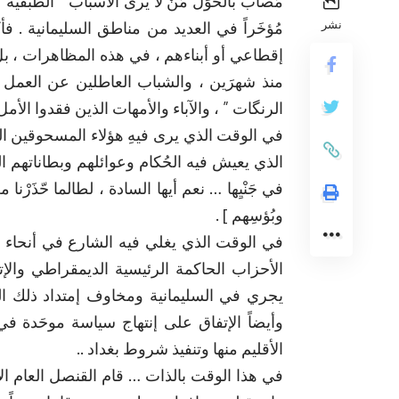
مُصابٌ بالحَوَل مَنْ لا يرى الأسباب ” الطبقية
نشر
مُؤخَراً في العديد من مناطق السليمانية . فأ
إقطاعي أو أبناءهم ، في هذه المظاهرات ، بل 
منذ شهرَين ، والشباب العاطلين عن العمل لع
الرنگات ” ، والآباء والأمهات الذين فقدوا الأمل
في الوقت الذي يرى فيهِ هؤلاء المسحوقين المُه
الذي يعيش فيه الحُكام وعوائلهم وبطاناتهم الطف
في جَنْيِها … نعم أيها السادة ، لطالما حّذَرْ
وبُؤسِهم ] .
في الوقت الذي يغلي فيه الشارع في أنحاء عد
الأحزاب الحاكمة الرئيسية الديمقراطي والإ
يجري في السليمانية ومخاوف إمتداد ذلك ا
الأقليم منها وتنفيذ شروط بغداد ..
في هذا الوقت بالذات … قام القنصل العام ا