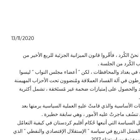
13/11/2020
حنُ الكُرد ، فأقّروا قانون الميزانية الجزئية للربع الأخير من
في بغداد والمحافظات ، لكن ” أعضاء مجلس النواب ” ليسوا
خرطون في آلة الفساد العملاقة ومُنضوون تحت الأحزاب المهيمنة
ساد والحصول على إمتيازات ضخمة غير مًستَحَقة ، تشمل أكثرية
نات الأساسية والذي قامتْ عليهِ العملية السياسية برمتها بعد
ل السياسة التي أتبعها حُكام أقليم كردستان في كيفية التعامُل
 الفشل الذريع في سياسة ” الإستقلال الإقتصادي والنفطي ” الذي