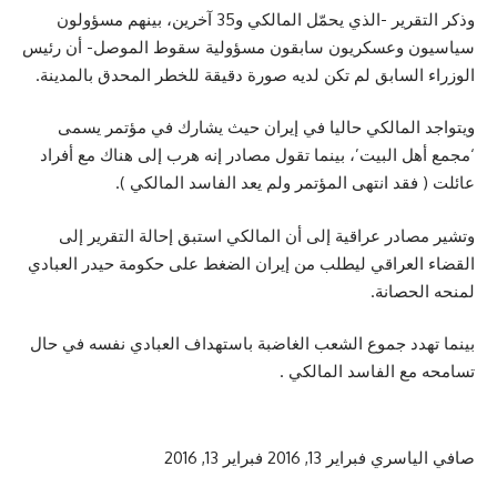
وذكر التقرير -الذي يحمّل المالكي و35 آخرين، بينهم مسؤولون
سياسيون وعسكريون سابقون مسؤولية سقوط الموصل- أن رئيس
الوزراء السابق لم تكن لديه صورة دقيقة للخطر المحدق بالمدينة.
ويتواجد المالكي حاليا في إيران حيث يشارك في مؤتمر يسمى
‘مجمع أهل البيت’، بينما تقول مصادر إنه هرب إلى هناك مع أفراد
عائلت ( فقد انتهى المؤتمر ولم يعد الفاسد المالكي ).
وتشير مصادر عراقية إلى أن المالكي استبق إحالة التقرير إلى
القضاء العراقي ليطلب من إيران الضغط على حكومة حيدر العبادي
لمنحه الحصانة.
بينما تهدد جموع الشعب الغاضبة باستهداف العبادي نفسه في حال
تسامحه مع الفاسد المالكي .
صافي الياسري
فبراير 13, 2016
فبراير 13, 2016