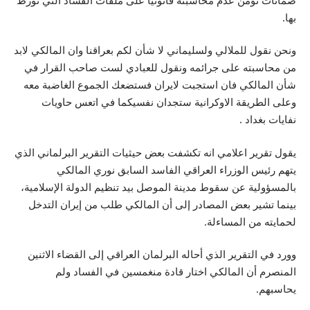
ضمانات تؤمن عدم محاسبته قانونيا على ملفات الفساد التي تورط
بها.
ونحن نقول للملالي ولسليماني لا شأن لكم بعراقنا وان المالكي لابد
من محاسبته على جرائمه ونقول للعبادي لست صاحب القرار في
شأن المالكي فان استجبت لايران فستضعك الجموع الغاضبة معه
وعلى الطريقة الاوكرانية ستجدان نفسيكما في اتعس حاويات
نفايات بغداد .
يقول تقرير اعلامي انه تكشفت بعض حيثيات التقرير البرلماني الذي
يتهم رئيس الوزراء العراقي الفاسد السابق نوري المالكي
بالمسؤولية عن سقوط مدينة الموصل بيد تنظيم الدولة الإسلامية،
بينما تشير بعض المصادر إلى أن المالكي طلب من إيران التدخل
لحمايته من المساءلة.
وورد في التقرير الذي أحاله البرلمان العراقي إلى القضاء الاثنين
المنصرم أن المالكي اختار قادة منغمسين في الفساد ولم
يحاسبهم.