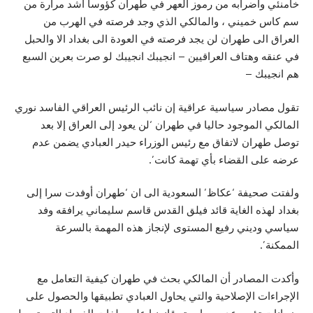
خامنئي واضرابه من رموز العهر في طهران كؤوسا اشد مرارة من
سم كاس خميني ، والمالكي الذي وجد فرصته في الهرب من
العراق الى طهران لن يجد فرصته في العودة الى بغداد الا والحبل
في عنقه وهتاف العراقيين – انجيبك انجيبك لو صرت بعرين السبع
هم انجيبك –
تقول مصادر سياسية عراقية إن نائب الرئيس العراقي الفاسد نوري
المالكي الموجود حاليا في طهران ‘لن يعود إلى العراق إلا بعد
توصل طهران لاتفاق مع رئيس الوزراء حيدر العبادي يضمن عدم
عرضه على القضاء بأي تهمة كانت’.
ولفتت صحيفة ‘عكاظ’ السعودية الى ان ‘طهران أوفدت سرا إلى
بغداد لهذه الغاية قائد فيلق القدس قاسم سليماني يرافقه وفد
سياسي وديني رفيع المستوى لإنجاز هذه المهمة بالسرعة
الممكنة’.
وأكدت المصادر أن المالكي بحث في طهران كيفية التعامل مع
الإجراءات الإصلاحية والتي يحاول العبادي تطبيقها والحصول على