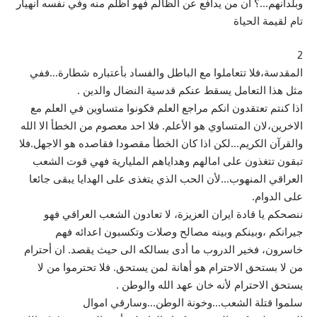
وبلدانهم…؟ ان من يدافع عن الظالم فهو أظلم منه وفي نفسه أنهيار
تام لقيمة الحياة
2
المقدسة،فلا تتعاملوا مع الباطل والفساد بأعتباره شطارة…ففي
مثل هذا التعامل يسقط عنكم قدسية النضال والدين .
اذا كنتم تعتقدون انكم مراجع العلم فكونوا متساوين في العلم مع
الاخرين،لان المتساوي هو الأعلم. فلا احد معصوم من الخطأ الا الله
والقرآن الكريم…لكن اذا كان الخطأ مقصودا فقاصده هو الاجهل.فلا
تبقون تتغذون على امالهم وهداياهم المليارية فهي قوت الشعب
العراقي المنهوب…لأن الحب الذي يتغذى على الهدايا يبقى جائعا
على الدوام.
ننصحكم يا قادة ايران العزيزة، لا تعادون الشعب العراقي فهو
جيرانكم ،وبينكم وبينه مصالح وصلات وتكسبون اعدائه فهم
خاسرون، فخير الدروب ما أدى بسالكه الى حيث يقصد. ان أحترام
من لا بستحق الاحترام هو أهانة لمن يستحق. فلا تحترموا من لا
يستحق الاحترام لأنه خان عهد الله والوطن .
سلموا قتلة الشعب…وخونة الوطن…وسارقي اموال