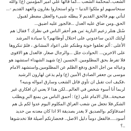
الشعب..لمحكمة الشعب …كما قالها علي أمير المؤمنين (ع): والله
سنحاسبهم لو ملكوا الدنيا – ولو استجاروا بقارون والعهد القديم -…
لنأتي بهم فالحق القديم لا يبطله شيىء والعقل مضطر لقبول
الحق..ومن ضاق عليه العدل …فالجور عليه اضيق…
سُئل هتلر زعيم النازية :من هم أحقر الناس في نظرك ؟ فقال: هم
أولئك الذين ساعدوني على احتلال أوطانهم؟ يا سيادة المرشد
الأعلى : ألم تعلقوا خونة وطنكم على اعواد المشانق ، فلمً تنكروها
على الاخرين… :الحوادث جلل …والرجال صغار. فالعدل هو الاقوى
فلا تفرط بحق المظلومين. الحسين (ع) شهيد الشهداء استشهد هو
وعياله من اجل الحق ودفع الظلم عن المظلومين.واستشهد الامام
موسى بن جعفر الصادق الأمين (ع) ولم يذعن لهارون الرشيد
،فكيف انت تقبل ان تأوي قاتل الشعب وسارق امواله وبنيه؟
لربما أنا أسوء شخص في العالم…لكن هذا لا يعني ان افكاري غير
صحيحة…قال الامام علي (ع) : أحمق الناس من يمنع البرِ ويطلب
الشكر.فلا تجعل من شعب العراق المكلوم اليوم عدوا لكم بل هم
اصدقاؤكم ،والصديق لا يغدر بصديقة الا اذا كان معدنه من حديد
أسود…..فالفعل دوماً دليل الاصل.. فحضارتكم أصيلة فلا تخدشوها
..؟