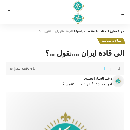
مجلة معارج
>
مقالات
>
مقالات سياسية
>
الى قادة ايران ….نقول …؟
مقالات سياسية
الى قادة ايران ….نقول …؟
4 دقيقة للقراءة
د.عبد الجبار العبيدي
آخر تحديث: 2016/02/13 at 8:16 مساءً