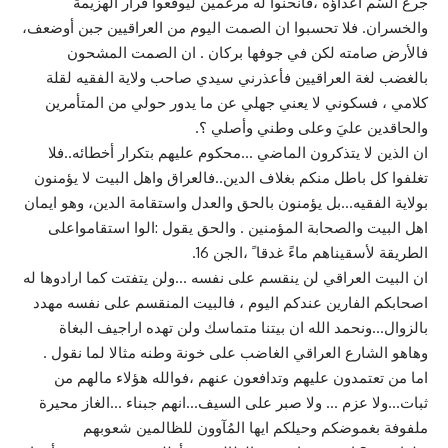
جرع السُم اعداؤه ،فأنحنوا له مرغمين ليوقعوا قرار الهزيمة
والخسران. فلا تحسبوا ان الصمت اليوم من العراقيين جبن أوضعف،
فالأرض صامته لكن في جوفها بركان . ان الصمت المشحون
بالغضب لغة العراقيين فأعذرني سيدي صاحب ولاية الفقيه لقلة
كلامي ، فسكوني لا يعني جهلي عن ما يدور حولي من المتأمرين
والحاقدين عليَ وعلى وطني وأصلي ؟.
ان الذين لا يتذكرون الماضي …محكوم عليهم بتكرار أخطائه..فلا
تغلفوا كل باطل منكم بغلاف الدين..فالعراق واهل البيت لا يؤمنون
بولاية الفقيه…بل يؤمنون بالحق والعدل واستقامة الدين، وهو ايمان
اهل البيت والصحابة المؤمنين . والحق يقول :الوا استقامواعلى
الطريقة لأسقيناهم ماءً غدقا ً ،الجن 16.
ان البيت العراقي لن ينقسم على نفسه …ولن يتفتت كما ارادوها له
اصحابكم الفارين عندكم اليوم ، فالبيت المنقسم على نفسه مهدد
بالزوال…ونحمد الله ان بيتنا متماسك ولن تهده اراجيف البغاة
وهاهو الشارع العراقي الغاضب على خونة وطنه مثالا لما نقول .
اما من تعتمدون عليهم وتدافعون عنهم ،فوالله هؤلاء مالهم من
ثبات…ولا عزم … ولا صبر على السيف…انهم جبناء …الغاز محيرة
ملفوفة بغموضكم وحيلكم ايها المُآوون للظالمين شعوبهم