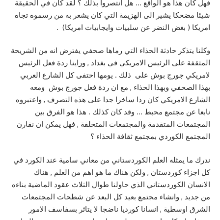
فهل كان هذا هو الواقع … هل انتصروا بذلك ؟ لقد كان في الحقيقة
شيئا مضحكا يشير الى الهزيمة التي كان يشعر به من رسموه تجاه
امريكا ( بغض النضر عن سلبيات وايجابيات امريكا) .
وكلنا يتذكر حادثة الحذاء التي رماها صحفي يفترض انه من الشريحة
المثقفة على الرئيس الامريكي في بغداد , وراينا ردة فعل الرئيس
لامريكي جورج بوش على ذلك . يومها احتفى كل الشارع العربي
بهذا الصحفي وبهذا الحذاء , مع ان ردة فعل جورج بوش ومعه
الشارع الامريكي كان ردا ساخرا جدا على هذه التصرف , واعتبروه
نابعا عن مجتمع محبط … وقد كان كذلك . هذا هو الفرق بين
المجتمعات المتقدمة والمجتمعات المتخلفة , فهل يمكن ان نقارن
المجتمع الكوردي بمجتمع ثقافة الحذاء ؟
ندرك ما يمثله العلم الكوردستاني من معاني سامية عند الكورد في
كل اجزاء كوردستان , ولكن هناك ما هو اهم من العلم , هناك
الانسان الكوردستاني الذي حاولنا طوال الثلاث عقود الماضية بناءه
من جديد , وانشاء مجتمع بعيد كل البعد عن شطحات المجتمعات
الشرق اوسطية , انسانا كورديا ناضجا لا يتاثر بسفاسف الامور