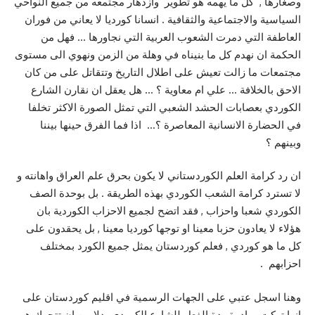
وصغارها , كل ما يهمه هو تطوير وازدهار مجتمعه من جميع النواحي
السياسية والاجتماعية والثقافية . انسانا كورديا لا يعاني من فوران
العاطفة التي دمرت الشعوب العربية التي نجاورها … فهل من
الحكمة ان نهدم كل ما بنيناه في وهلة من الزمن ونهوي الى مستوى
مجتمعات ما زالت تعيش على اطلال التاريخ وتتقاتل على من كان
الاحق بالخلافة … علي ام معاوية ؟ … هل يعقل ان نقارن الشارع
الكوردي بعصابات الحشد الشعبي التي تمثل الصورة الاكثر تخلفا
في الحضارة الانسانية المعاصرة ؟… اذا فما الفرق حينها بيننا
وبينهم ؟
ان رد كرامة العلم الكوردستاني لا يكون بحرق علم العراق واهانته و
لا تسترد كرامة الشعب الكوردي بهذه الطريقة . بل بوحدة الصف
الكوردي شعبا واحزاب , فقد اتضح لجميع الاحزاب الكوردية بان
هؤلاء لا يعادون حزبا معينا او توجها كورديا معينا , بل يحقدون على
كل ما هو كوردي , فعلم كوردستان يمثل جميع الكورد بمختلف
احزابهم .
وهنا اسجل عتبي على الجهات الرسمية في اقليم كوردستان على
انها تركت مبادرة ردة الفعل للشارع الكوردي بدلا من ان تتحرك هي