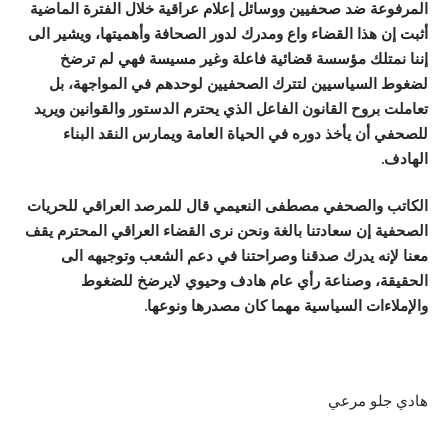
المرفوعة ضد صحفيين ووسائل إعلام عراقية خلال الفترة الماضية
أثبت إن هذا القضاء واع ومدرك لدور الصحافة وأهميتها، ويشير الى
إننا نمتلك مؤسسة قضائية فاعلة وغير مسيسة فهي لم ترضخ
لضغوط السياسيين لتترك الصحفيين لوحدهم في المواجهة، بل
تعاملت بروح القانون الفاعل الذي يحترم الدستور والقوانين ويريد
للصحفي أن يأخذ دوره في الحياة العامة ويمارس النقد البناء
الهادف.
الكاتب والصحفي مصطفى النعيمي قال للمرصد العراقي للحريات
الصحفية إن سعادتنا بالغة ونحن نرى القضاء العراقي المحترم يقف
معنا لإنه يدرك صدقنا وصراحتنا في دعم الشعب وتوجيهه الى
الحقيقة، وصناعة رأي عام هادف وحيوي لايرضخ للضغوط
والإملاءات السياسية مهما كان مصدرها ونوعها.
هادي جلو مرعي