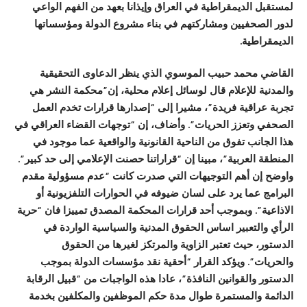
لمستقبل الديمقراطية في العراق وإيذانا بعهد من الفهم الواعي
لدور الصحفيين ومشاركتهم في بناء مشروع الدولة ومؤسساتها
الديمقراطية.
القاضي محمد حبيب الموسوي الذي ينظر الدعاوى التحقيقية
والمدنية للإعلام قال لوسائل إعلام محلية، إن”محكمة النشر هي
تجربة عراقية فريدة”، مشيرا إلى “إصدارها قرارات تخدم العمل
الصحفي وتعزز الحريات”. وأضاف، إن “توجهات القضاء العراقي في
هذا الجانب تفوق من الناحية القانونية والواقعية عما موجود في
المنطقة العربية”، مبينا إن “قراراتنا حصنت الإعلامي إلى حد كبير”.
واوضح إن أهم التوجيهات التي صدرت كانت “عدم مسؤولية مقدم
البرامج عما يرد على لسان ضيوفه في الحوارات التلفزيونية أو
الاذاعية”. وبموجب أحد قرارات المحكمة المصدق تمييزا فان “حرية
الرأي والتعبير اساس الحقوق المدنية والسياسية الواردة في
الدستور، حيث تعتبر الزاوية والمرتكز لغيرها من الحقوق
والحريات”. ويؤكد القرار “أحقية نقد مؤسسات الدولة بموجب
الدستور والقوانين النافذة”، عادا هذه الواجبات من “قبيل الرقابة
الدائمة والمستمرة طوال مدة حكم الموظفين والمكلفين بخدمة