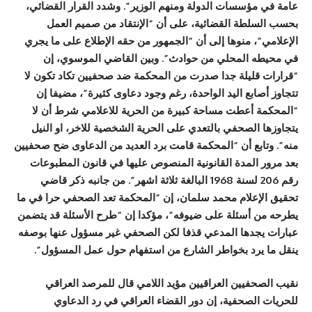
عامة في مؤسسات الدولة ومنهم الوزير”. وشدد القرار القضائي،
بحسب السلطة القضائية، على أن “الإنتقاد من صميم العمل
الإعلامي”، منوها إلى أن “الجمهور من حقه الإطلاع على ما يجري
في محيطه المحلي من حوادث”. وبين القاضي الموسوي، إن
“قرارات قليلة جدا صدرت من المحكمة ضد صحفيين تكاد تكون لا
تتجاوز أصابع اليد الواحدة، رغم وجود دعاوى كثيرة”، مضيفا إن
“المحكمة أعطت مساحة كبيرة من الحرية للاعلامي شرط أن لا
يتجاوزها الصحفي بالتعدي على الحرية الشخصية للاخر، او النيل
منه”. وتابع أن “المحكمة قامت برد العديد من الدعاوى ضح صحفيين
بعد مرور المدة القانونية المنصوص عليها في قانون المطبوعات
رقم 206 لسنة 1968 البالغة ثلاثة اشهر”. من جانبه ذكر قاضي
تحقيق الإعلام محمد سلمان، إن “المحكمة تعد الصحفي حرا في ما
يطرحه من أسئلة على ضيوفه”، مؤكدا إن “طرح الأسئلة قد يتضمن
عبارات يجدها المدعي قذفا لكن الصحفي غير مسؤول عنها بوصفه
ينقل ما يرد بخواطر الشارع من استفهام حول عمل المسؤول”.
نقيب الصحفيين العراقيين مؤيد اللامي قال للمرصد العراقي
للحريات الصحفية، إن دور القضاء العراقي في رد الدعاوي