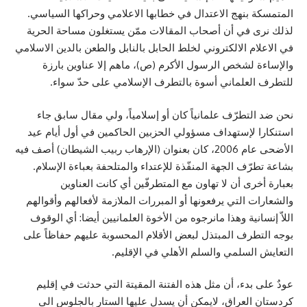
المتمسكة بنهج الاعتدال في خطابها الاعلامي وحراكها السياسي.
لذلك نرى في أن أصحاب المقالات ممّن يستغلون مساحة الحرية
في الاعلام الالكتروني لخلط الحابل بالنابل والطعن بالدين الاسلامي
والإساءة لشخص الرسول الأكرم (ص)، ماهم إلا عناوين بارزة
للتطرف العلماني أسوة بالتطرف الإسلامي على حدّ سواء.
نحن ضد التطرّف علمانياً كان أو إسلامياً، ولي مقال سابق جاء
استنكارا لإستهداف مسؤولي الحزبين الحاكمين في أول أيام عيد
الأضحى عام 2006، كان بعنوان (الإرهاب ربيب الشيطان) أصف فيه
بشاعة تطرّف الجهة المنفّذة للإعتداء والمتلحفة بعباءة الإسلام.
بعبارة أخرى أن لا تهاون مع المتطرفّين أي كانت العناوين
والشعارات التي يرفعونها أو المبررات الملازمة لأفعالهم وأقوالهم
اللاّ إنسانية وهذا مانرجوه من الأخوة العلمانيين أيضا: أي الوقوف
بوجه التطرف المبتذل لبعض الأقلام المحسوبة عليهم حفاظاً على
التعايش السلمي والسلم الأهلي في الإقليم.
عودٌ على بدء، أن مثل هذه الفتنة المقيتة التي حدثت في إقليم
كردستان العراق، لايمكن أن يسدل عليها الستار بالجلوس الى