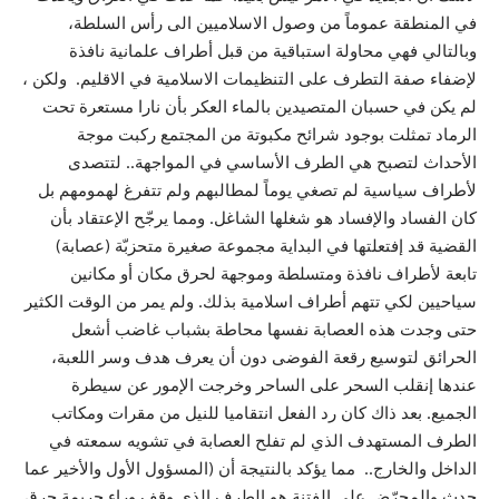
في المنطقة عموماً من وصول الاسلاميين الى رأس السلطة،
وبالتالي فهي محاولة استباقية من قبل أطراف علمانية نافذة
لإضفاء صفة التطرف على التنظيمات الاسلامية في الاقليم. ولكن ،
لم يكن في حسبان المتصيدين بالماء العكر بأن نارا مستعرة تحت
الرماد تمثلت بوجود شرائح مكبوتة من المجتمع ركبت موجة
الأحداث لتصبح هي الطرف الأساسي في المواجهة.. لتتصدى
لأطراف سياسية لم تصغي يوماً لمطالبهم ولم تتفرغ لهمومهم بل
كان الفساد والإفساد هو شغلها الشاغل. ومما يرجّح الإعتقاد بأن
القضية قد إفتعلتها في البداية مجموعة صغيرة متحزبّة (عصابة)
تابعة لأطراف نافذة ومتسلطة وموجهة لحرق مكان أو مكانين
سياحيين لكي تتهم أطراف اسلامية بذلك. ولم يمر من الوقت الكثير
حتى وجدت هذه العصابة نفسها محاطة بشباب غاضب أشعل
الحرائق لتوسيع رقعة الفوضى دون أن يعرف هدف وسر اللعبة،
عندها إنقلب السحر على الساحر وخرجت الإمور عن سيطرة
الجميع. بعد ذاك كان رد الفعل انتقاميا للنيل من مقرات ومكاتب
الطرف المستهدف الذي لم تفلح العصابة في تشويه سمعته في
الداخل والخارج.. مما يؤكد بالنتيجة أن (المسؤول الأول والأخير عما
حدث والمحرّض على الفتنة هو الطرف الذي وقف وراء جريمة حرق