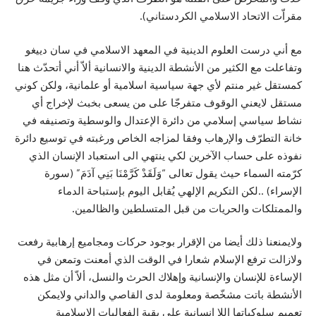
مقراّت الاتحاد الاسلامي الكردستاني).
مع أني درست العلوم الدينية في المعهد الاسلامي في سان دييغو
وتفاعلت مع الكثير من الأنشطة الدينية والانسانية ألاّ أني أتحدّث هنا
كمستقل غير منتم لأي جهة سياسية اسلامية أو علمانية، ولكن كوني
مستقل لايعني الوقوف متفرجّا على من يسعى بخبث لإخراج أي
نشاط سياسي إسلامي من دائرة الإعتدال والوسطية وتصنيفه في
خانة التطرّف والإرهاب وفقا لمزاجه الخاص ورغبته في توسيع دائرة
نفوذه على حساب الآخرين لكي ينتهي الى استعباد الإنسان الذي
كرّمته السماء حيث يقول تعالى “وَلَقَدْ كَرَّمْنَا بَنِي آدَمَ” (سورة
الإسراء) ..لكن التكريم الإلهي يُقابل اليوم بإستباحة الدماء
والممتلكات والحريات من قبل المتسلطين والظالمين.
ولايمنعنا ذلك أيضا من الإقرار بوجود حركات ومجاميع إرهابية رفعت
ولازالت ترفع الإسلام شعارا في الوقت الذي أمعنت وتمعن في
الإساءة للإنسان والإنسانية وإهلاك الحرث والنسل، ألاّ أن مثل هذه
الأنشطة باتت مشخّصة ومعلومة لدى القاصي والداني ولايمكن
تعميم سلوكياتها اللا إنسانية على بقية الفعاليات الاسلامية