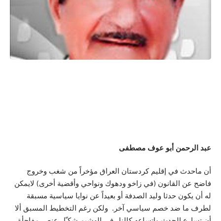
عبد الرحمن أبو عوف مصطفى
أن ماحدث في إقليم كردستان العراق مؤخراً من شغب وخروج
فاضح عن القانون (في زاخو ودهوك ونواحي وأقضية أخرى) لايمكن
له أن يكون حدثا وليد الصدفة أو بعيداً عن نوايا سياسية مسبقة
لطرف ما ضد خصم سياسي آخر. ولكن رغم التخطيط المسبق ألا
أن تسارع الحدث
واتساعه كالنار في الهشيم شكـّل عنصر مفاجأة