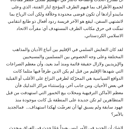
لجميع الأطراف بما فيهم الطرف المؤجج لنار الفتنة، الذي وعلى
مايبدو أرادها أن تكون فوضى محدودة وخلاّقة ولكن أتت الرياح بما
لاتشتهي السفن، ليقع هو الآخر فريسة ردود أفعال ذو طابع انتقامي
تمثّلت في حرق مكاتب الطرف المستهدف أي: مقراّت الاتحاد
الاسلامي الكردستاني.
لقد كان التعايش السلمي في الإقليم بين أتباع الأديان والمذاهب
المختلفة وعلى وجه الخصوص بين المسلمين والمسيحيين
والإيزيديين ولازال حقيقة قائمة ومنذ أمد بعيد، وأن معظم الصراعات
التي شهدها الإقليم من قبل لم يكن الدين طرفاً فيها مثلما كانت
الدوافع السياسية هي المحرّكة لطرفي النزاع على الأغلب أو القبلية
في بعض الأحيان. ومن جانب آخر، وبإستثناء مراكز التدليك فأن
معظم الأماكن الترفيهية ومحلات بيع الخمور التي استهدفت من قبل
المتظاهرين لم تكن جديدة على المنطقة بل كانت موجودة منذ
عهود سابقة ولم يسبق لها أن تعرضّت لهكذا استهداف… فمالجديد
بالأمر؟
لاشك أن الجديد في الأمر ليس بعيداً عمّا حدث في العراق ويحدث