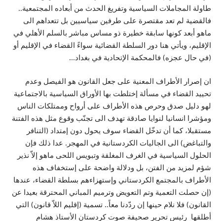
طاولة المجاملات السياسية وتفريغ الحدث من أبعاده المجتمعية..
فالقضية لم تعد مقتصرة على طرفين سياسيين بل تتعداهم الى
ماهو أبعد كونها سابقة خطيرة ذو مساس مباشر بالسلم الأهلي في
الإقليم، ويأتي هنا دور السلطة القضائية سواءً القضاء في الإقليم أو
(في حال عجزه) فالمحكمة الإتحادية في بغداد…
ان إصرار الأطراف المعنية على جعل القانون هو الفيصل وعدم
تحييد القضاء في مسألة إختلطت بها الأوراق السياسية بالاجتماعية
لهو دليل صدق وحرص هذه الأطراف على أرواح وممتلكات الناس
ومؤشرا انسانيا لنوايا صادقة تهدف الى تجنّب وقوع مثل هذه الفتنة
مستقبلا، كما أن تدخّل القضاء سوف يحول دون إمتداد (التنافر
والتباغض) الى الجاليات الكردستانية في المهجر. عدا ذلك فإن
الحلول السياسية في الغرف المغلقة وتبويس اللحى ماهو إلاّ نذير
شؤم لمزيد من الفتن، بل ودلالة واضحة على إستخفاف هذه
الأطراف بالمجتمع الكردستاني وإستهزاءهم بسلطة القضاء، عندها
(إن حصلت التعمية وتم التعويض وترميم المباني المحترقة بعيدا عن
القانون) فلا نلام حينها إن ردّدنا معاً.. تسمية (إقليم اللاّ قانون) التي
أطلقها رئيس تحرير صحيفة صوت كردستان الأستاذ هشام