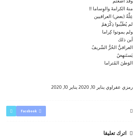
وقد أضَعتُم
منهُ الكرامةَ والوِساما !!
عِلَّةُ (بعض) العراقيين
لم يُطَيِّبوا ذِكْرَهمُ
ولم يموتوا كِراما
أين ذلك
العراقيُّ الحُرُّ الشّريفُ
يَستَنهِضُ
الوَطنَ المُتراما
رمزي عقراوي
يناير 10, 2020
يناير 10, 2020
Facebook
اترك تعليقا