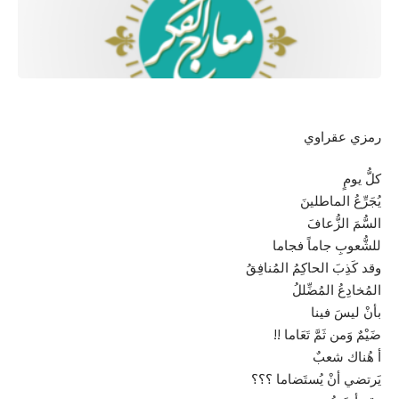
رمزي عقراوي
كلُّ يومٍ
يُجَرِّعُ الماطلينَ
السُّمَ الزُّعافَ
للشُّعوبِ جاماً فجاما
وقد كَذِبَ الحاكِمُ المُنافِقُ
المُخادِعُ المُضِّللُ
بأنْ ليسَ فينا
ضَيْمٌ وَمن ثَمَّ تَعَاما !!
أ هُناك شعبٌ
يَرتضي أنْ يُستَضاما ؟؟؟