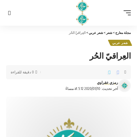
مجلة معارج
>
شعر
>
شعر عربي
>
العِراقيّ الحُر
شعر عربي
العِراقيّ الحُر
0 دقيقة للقراءة
رمزي عقراوي
آخر تحديث: 2020/01/10 at 5:12 مساءً