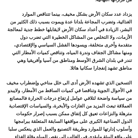
يزداد عدد سكان الأرض بشكل مخيف، بينما تتناقص الموارد
الغذائية، وتضرب المجاعة بلدانا عدة ويموت بسبب ذلك الكثير من
البشر، الزيادة في أعداد سكان الأرض لايقابلها خطط جدية لمعالجة
الأزمات، ولا التخلص من المشاكل الخطيرة التي تضرب دول
متقدمة وأخرى متخلفة، ويسودها الفشل السياسي والإقتصادي،
ومنها مشاكل الجفاف وندرة المياه، وتناقص كميات الأمطار التي
تندر في بلدان الشرق الأوسط ومناطق من آسيا وأفريقيا وهي
مناطق تشهد إنفجارا سكانيا هائلا.
التسخين الذي تشهده الأرض أدى الى خلل مناخي وإضطراب مخيف
في الأحوال الجوية وتناقصا في كميات الساقط من الأمطار، ولايبدو
من سياسة واضحة لتلافي عوامل إرتفاع درجات الحرارة فالمصانع
العملاقة تبعث المزيد من الغازات والأبخرة، والسياسات الإقتصادية
مترهلة والنزاعات تعيق كل إتفاق ممكن بسبب إصرار حكومات
الدول الصناعية الكبرى على مواقفها السابقة المتعلقة ببرامجها
وأسلوب إدارتها للموارد وطريقة التصنيع والعمل الذي ينعكس سلبا
على واقع البيئة مايؤدي في الغالب الى نقص المياه وقلة الغذاء