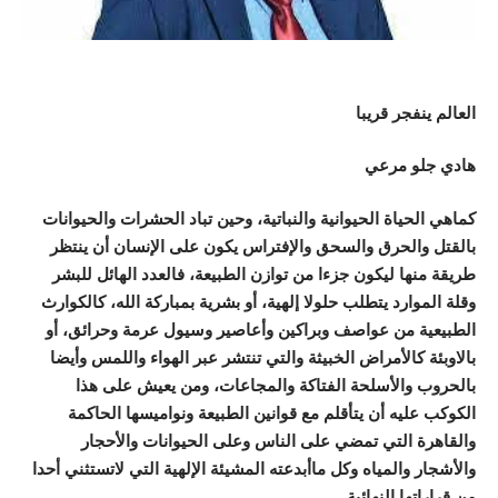
العالم ينفجر قريبا
هادي جلو مرعي
كماهي الحياة الحيوانية والنباتية، وحين تباد الحشرات والحيوانات
بالقتل والحرق والسحق والإفتراس يكون على الإنسان أن ينتظر
طريقة منها ليكون جزءا من توازن الطبيعة، فالعدد الهائل للبشر
وقلة الموارد يتطلب حلولا إلهية، أو بشرية بمباركة الله، كالكوارث
الطبيعية من عواصف وبراكين وأعاصير وسيول عرمة وحرائق، أو
بالاوبئة كالأمراض الخبيثة والتي تنتشر عبر الهواء واللمس وأيضا
بالحروب والأسلحة الفتاكة والمجاعات، ومن يعيش على هذا
الكوكب عليه أن يتأقلم مع قوانين الطبيعة ونواميسها الحاكمة
والقاهرة التي تمضي على الناس وعلى الحيوانات والأحجار
والأشجار والمياه وكل ماأبدعته المشيئة الإلهية التي لاتستثني أحدا
من قراراتها النهائية.