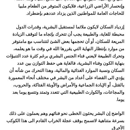
وإنحسار الأراضي الزراعية، فلايكون المتوفر من الطعام ملبيا
للحاجات العامة للمواطنين الذين يزداد عددهم بإضطراد.
إزدياد السكان لايكون ملائما لمستقبل البشرية، وقدرات الدول
محبطة للغاية، والطبيعة يجب أن تتحرك بإتجاه ما لتوقف الزيادة
المريعة للسكان، أو أن تحجمها بعض الشئ لتتناسب مع مامتوفر
من موارد بإنتظار النهاية التي يقررها الله في وقت ما هو يعلمه،
وتحرك الطبيعة لايعني فناء الجنس البشري برغم كثرة عدد التنبؤات
بنهاية الكون وفناء البشرية، فالغاية هي حفظ التوازن بين عدد
السكان ونسبة الموارد الغذائية والمالية، وهذا التحرك من شأنه أن
يؤدي الى القضاء على أعداد من البشر في مختلف أنحاء المعمورة
بالقتل، أو الإبادة الجماعية والأمراض والأوبئة الفتاكة، والحروب،
والمجاعات، والكوارث الطبيعية التي تتعدد وتمتد وتتسع يوما بعد
يوما.
الواضح إن البشر يحثون الخطى نحو فنائهم وهم يعملون على ذلك
بسرعة متناهية لاتسمح بوقف عجلة الخراب القادم الى هذا الكوكب
الأخرق.